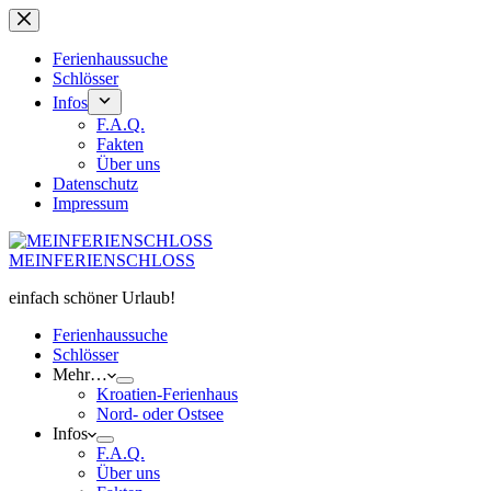
Zum
Inhalt
springen
Ferienhaussuche
Schlösser
Infos
F.A.Q.
Fakten
Über uns
Datenschutz
Impressum
MEINFERIENSCHLOSS
einfach schöner Urlaub!
Ferienhaussuche
Schlösser
Mehr…
Kroatien-Ferienhaus
Nord- oder Ostsee
Infos
F.A.Q.
Über uns