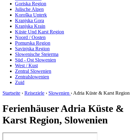
Goriska Region
Julische Alpen
Koroška Unterk
Kranjska Gora
Kranjska Krain
Küste Und Karst Region
Noord / Oosten
Pomurska Region
Savinjska Region
Slowenische Steierma
Süd - Ost Slowenien
West / Kust
Zentral Slowenien
Zentralslowenien
Zuid
Startseite
›
Reiseziele
›
Slowenien
›
Adria Küste & Karst Region
Ferienhäuser Adria Küste &
Karst Region, Slowenien