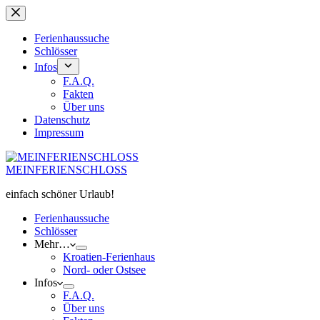
Zum
Inhalt
springen
Ferienhaussuche
Schlösser
Infos
F.A.Q.
Fakten
Über uns
Datenschutz
Impressum
MEINFERIENSCHLOSS
einfach schöner Urlaub!
Ferienhaussuche
Schlösser
Mehr…
Kroatien-Ferienhaus
Nord- oder Ostsee
Infos
F.A.Q.
Über uns