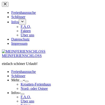
Zum
Inhalt
springen
Ferienhaussuche
Schlösser
Infos
F.A.Q.
Fakten
Über uns
Datenschutz
Impressum
MEINFERIENSCHLOSS
einfach schöner Urlaub!
Ferienhaussuche
Schlösser
Mehr…
Kroatien-Ferienhaus
Nord- oder Ostsee
Infos
F.A.Q.
Über uns