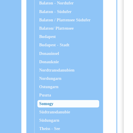
Balaton - Nordufer
Balaton - Südufer
Balaton / Plattensee Südufer
Balaton/ Plattensee
Budapest
Budapest - Stadt
Donauinsel
Donauknie
Nordtransdanubien
Nordungarn
Ostungarn
Puszta
Somogy
Südtransdanubie
Südungarn
Theiss - See