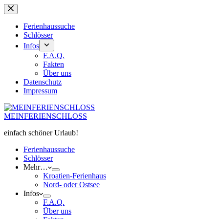
Zum
Inhalt
springen
Ferienhaussuche
Schlösser
Infos
F.A.Q.
Fakten
Über uns
Datenschutz
Impressum
MEINFERIENSCHLOSS
einfach schöner Urlaub!
Ferienhaussuche
Schlösser
Mehr…
Kroatien-Ferienhaus
Nord- oder Ostsee
Infos
F.A.Q.
Über uns