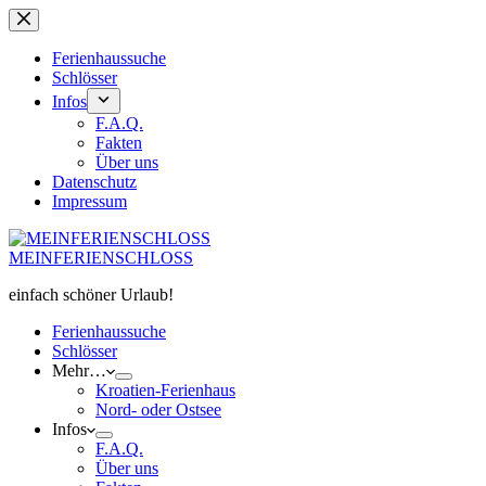
Zum
Inhalt
springen
Ferienhaussuche
Schlösser
Infos
F.A.Q.
Fakten
Über uns
Datenschutz
Impressum
MEINFERIENSCHLOSS
einfach schöner Urlaub!
Ferienhaussuche
Schlösser
Mehr…
Kroatien-Ferienhaus
Nord- oder Ostsee
Infos
F.A.Q.
Über uns