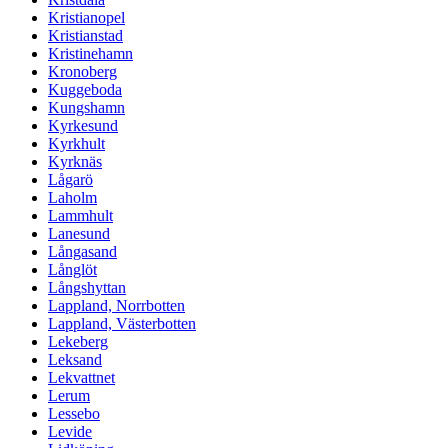
Kristianopel
Kristianstad
Kristinehamn
Kronoberg
Kuggeboda
Kungshamn
Kyrkesund
Kyrkhult
Kyrknäs
Lågarö
Laholm
Lammhult
Lanesund
Långasand
Långlöt
Långshyttan
Lappland, Norrbotten
Lappland, Västerbotten
Lekeberg
Leksand
Lekvattnet
Lerum
Lessebo
Levide