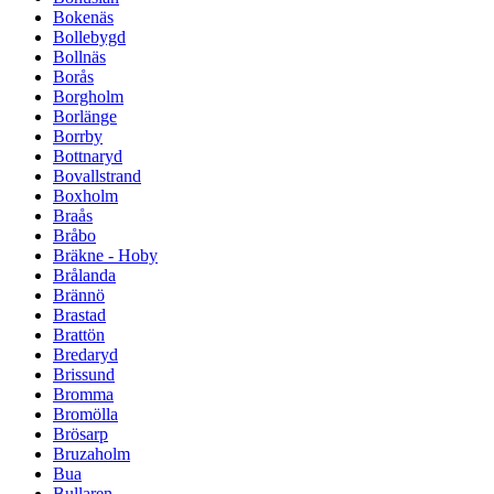
Bokenäs
Bollebygd
Bollnäs
Borås
Borgholm
Borlänge
Borrby
Bottnaryd
Bovallstrand
Boxholm
Braås
Bråbo
Bräkne - Hoby
Brålanda
Brännö
Brastad
Brattön
Bredaryd
Brissund
Bromma
Bromölla
Brösarp
Bruzaholm
Bua
Bullaren