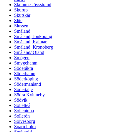
Skummeslövsstrand
Skurup
Skutskär
Slite
Slussen
Småland
Småland, Jönköping
Småland, Kalmar
Småland, Kronoberg
Småland/ Öland
Smögen
Smygehamn
Söderåkra
Söderhamn
Söderköping
Södermanland
Södertälje
Södra Kvinneby
Södvik
Sollefteå
Sollentuna
Sollerön
Sölvesborg
Sparreholm
Spekeröd