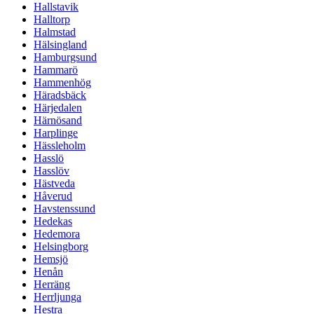
Hallstavik
Halltorp
Halmstad
Hälsingland
Hamburgsund
Hammarö
Hammenhög
Häradsbäck
Härjedalen
Härnösand
Harplinge
Hässleholm
Hasslö
Hasslöv
Hästveda
Håverud
Havstenssund
Hedekas
Hedemora
Helsingborg
Hemsjö
Henån
Herräng
Herrljunga
Hestra