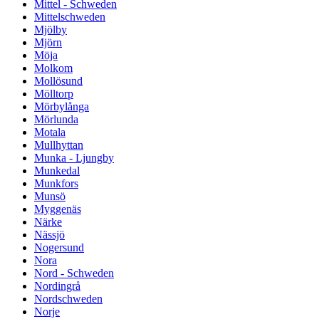
Mittel - Schweden
Mittelschweden
Mjölby
Mjörn
Möja
Molkom
Mollösund
Mölltorp
Mörbylånga
Mörlunda
Motala
Mullhyttan
Munka - Ljungby
Munkedal
Munkfors
Munsö
Myggenäs
Närke
Nässjö
Nogersund
Nora
Nord - Schweden
Nordingrå
Nordschweden
Norje