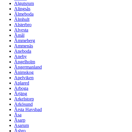
Algutsrum
Alingsås
Älmeboda
Älmhult
Alsterbro
Alvesta
Åmål
Åmmeberg
Ammenäs
Aneboda
Aneby
Ängelholm
Ångermanland
Ånimskog
Apelviken
Aplared
Arboga
Årjäng
Arkelstorp
Arkösund
Årsta Havsbad
Åsa
Åsarp
Asarum
Åsbro