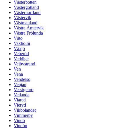
Västerbotten
Västergötland
Västernorrland
Västervik
Västmanland
Västra Ämtervik
Västra Frölunda
Vätö
Vaxholm
Växjö
Veberöd
Veddige
Vejbystrand
Ven
Vena
Vendelsö
Venjan
Vessigebro
Vetlanda
Viared
Vieryd
Vikbolandet
Vimmerby
Vindö
Vindön