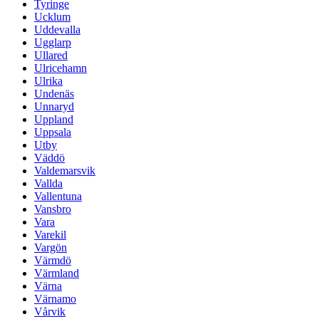
Tyringe
Ucklum
Uddevalla
Ugglarp
Ullared
Ulricehamn
Ulrika
Undenäs
Unnaryd
Uppland
Uppsala
Utby
Väddö
Valdemarsvik
Vallda
Vallentuna
Vansbro
Vara
Varekil
Vargön
Värmdö
Värmland
Värna
Värnamo
Vårvik