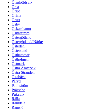
Örnsköldsvik
Orsa
Örsjö
Ortala
Orust
Osby
Oskarshamn
Oskarström
Östergötland
Östergötland/ Närke
Österlen
Östersund
Östhammar
Östholmen
Östmark
Östra Ämtervik
Östra Stranden
Öxabäck
Påryd
Pauliström
Prässebo
Pukavik
Rälla
Ramdala
Ramsjö