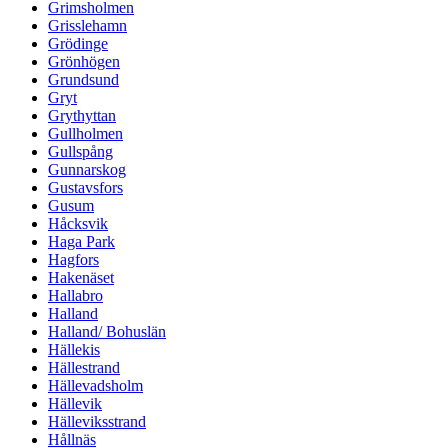
Grimsholmen
Grisslehamn
Grödinge
Grönhögen
Grundsund
Gryt
Grythyttan
Gullholmen
Gullspång
Gunnarskog
Gustavsfors
Gusum
Håcksvik
Haga Park
Hagfors
Hakenäset
Hallabro
Halland
Halland/ Bohuslän
Hällekis
Hällestrand
Hällevadsholm
Hällevik
Hälleviksstrand
Hållnäs