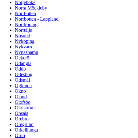
Norjeboke
Norra Möckleby
Norrbotten
Norrbotten - Lappland
Norrköping
Norrtälje
Nösund
Nyköping
Nykvarn
Nynäshamn
Öckerö
Ödängla
Öddö
Ödeshög
Ödsmål
Öglunda
Oknö
Öland
Olofsbo
Olofström
Onsala
Örebro
Öregrund
Örkelljunga
Ornö