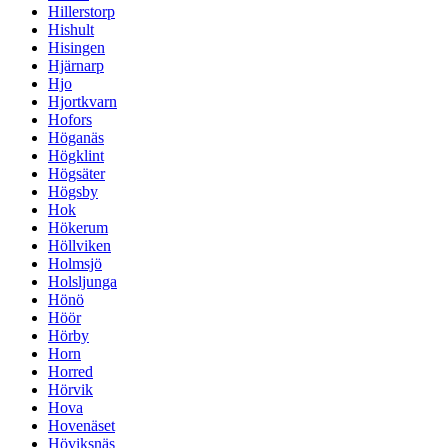
Hillerstorp
Hishult
Hisingen
Hjärnarp
Hjo
Hjortkvarn
Hofors
Höganäs
Högklint
Högsäter
Högsby
Hok
Hökerum
Höllviken
Holmsjö
Holsljunga
Hönö
Höör
Hörby
Horn
Horred
Hörvik
Hova
Hovenäset
Höviksnäs