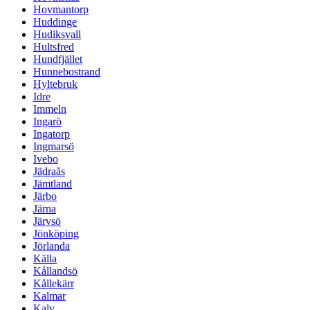
Hovmantorp
Huddinge
Hudiksvall
Hultsfred
Hundfjället
Hunnebostrand
Hyltebruk
Idre
Immeln
Ingarö
Ingatorp
Ingmarsö
Ivebo
Jädraås
Jämtland
Järbo
Järna
Järvsö
Jönköping
Jörlanda
Källa
Kållandsö
Kållekärr
Kalmar
Kalv