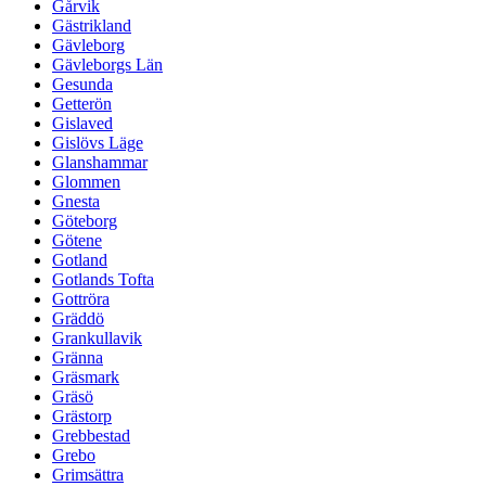
Gårvik
Gästrikland
Gävleborg
Gävleborgs Län
Gesunda
Getterön
Gislaved
Gislövs Läge
Glanshammar
Glommen
Gnesta
Göteborg
Götene
Gotland
Gotlands Tofta
Gottröra
Gräddö
Grankullavik
Gränna
Gräsmark
Gräsö
Grästorp
Grebbestad
Grebo
Grimsättra