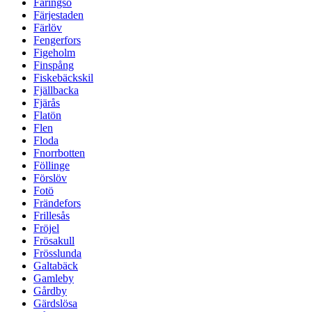
Färingsö
Färjestaden
Färlöv
Fengerfors
Figeholm
Finspång
Fiskebäckskil
Fjällbacka
Fjärås
Flatön
Flen
Floda
Fnorrbotten
Föllinge
Förslöv
Fotö
Frändefors
Frillesås
Fröjel
Frösakull
Frösslunda
Galtabäck
Gamleby
Gårdby
Gärdslösa