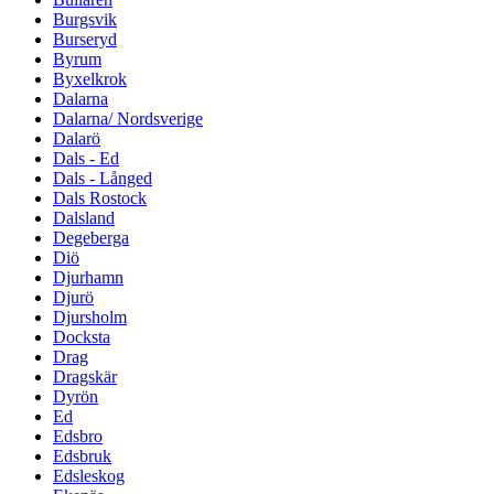
Burgsvik
Burseryd
Byrum
Byxelkrok
Dalarna
Dalarna/ Nordsverige
Dalarö
Dals - Ed
Dals - Långed
Dals Rostock
Dalsland
Degeberga
Diö
Djurhamn
Djurö
Djursholm
Docksta
Drag
Dragskär
Dyrön
Ed
Edsbro
Edsbruk
Edsleskog