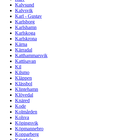
Kalvsund
Kalvsvik
Karl - Gustav
Karlsborg
Karlshamn
Karlskoga
Karlskrona
Kärna
Kärradal
Katthammarsvik
Kattisavan
Kil
Kilsmo
Kläppen
Klässbol
Klintehamn
Klövedal
Knäred
Kode
Kolmården
Kolsva
Köpingsvik
Köpmannebro
Kopparberg
Kristdala