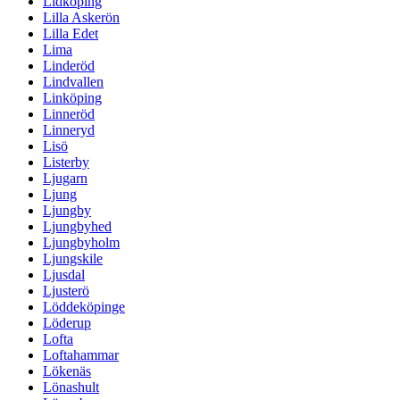
Lidköping
Lilla Askerön
Lilla Edet
Lima
Linderöd
Lindvallen
Linköping
Linneröd
Linneryd
Lisö
Listerby
Ljugarn
Ljung
Ljungby
Ljungbyhed
Ljungbyholm
Ljungskile
Ljusdal
Ljusterö
Löddeköpinge
Löderup
Lofta
Loftahammar
Lökenäs
Lönashult