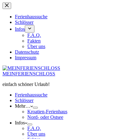
Zum
Inhalt
springen
Ferienhaussuche
Schlösser
Infos
F.A.Q.
Fakten
Über uns
Datenschutz
Impressum
MEINFERIENSCHLOSS
einfach schöner Urlaub!
Ferienhaussuche
Schlösser
Mehr…
Kroatien-Ferienhaus
Nord- oder Ostsee
Infos
F.A.Q.
Über uns