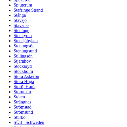
Spjuterum
Stafsinge Strand
Stånga
Stavsjö
Stavsnäs
Steninge
Stenkyrka
Stensjöhyltan
Stenungsön
Stenungsund
Stillingsön
Stjärnhov
Stockaryd
Stockholm
Stora Askerön
Stora Höga
Storö, Harö
Storuman
Stöten
Strängnäs
Strömstad
Strömsund
Sturkö
SÜd - Schweden