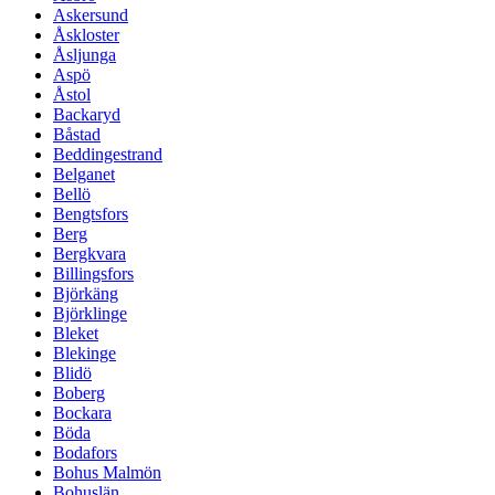
Askersund
Åskloster
Åsljunga
Aspö
Åstol
Backaryd
Båstad
Beddingestrand
Belganet
Bellö
Bengtsfors
Berg
Bergkvara
Billingsfors
Björkäng
Björklinge
Bleket
Blekinge
Blidö
Boberg
Bockara
Böda
Bodafors
Bohus Malmön
Bohuslän