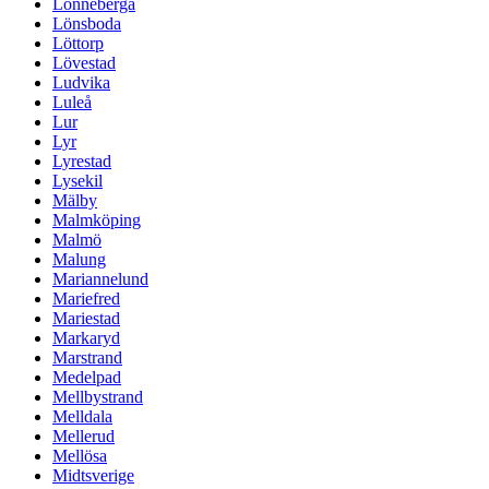
Lönneberga
Lönsboda
Löttorp
Lövestad
Ludvika
Luleå
Lur
Lyr
Lyrestad
Lysekil
Mälby
Malmköping
Malmö
Malung
Mariannelund
Mariefred
Mariestad
Markaryd
Marstrand
Medelpad
Mellbystrand
Melldala
Mellerud
Mellösa
Midtsverige