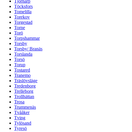
Tjörnarp
Töcksfors
Tomelilla
Torekov
Torgestad
Torne
Torö
Torpshammar
Torsby
Torsby/ Branäs
Torslanda
Torsö
Torup
Tostared
Tranemo
Träslövsläge
Tredenborg
Trelleborg
Trollhättan
Trosa
Trummenäs
Tvååker
Tving
Tylösand
Tyresö