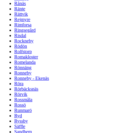
Rånäs
Ränte
Rättvik
Rejmyre
Rimforsa
Ringsegård
Risdal
Rockneby
Rödön
Rolfstorp
Romakloster
Romelanda
Rönnäng
Ronneby
Ronneby - Ekenäs
Röra
Rörbäcksnäs
Rörvik
Rossmåla
Rossö
Runmarö
Ryd
Ryssby
Säffle
Sandhem