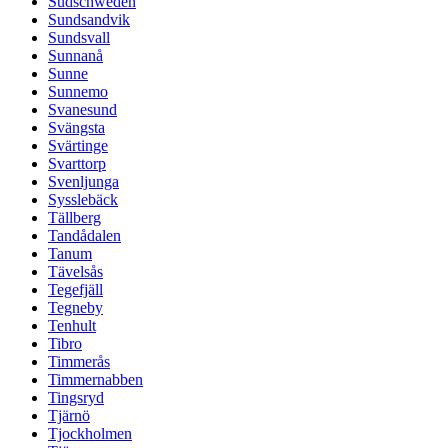
Südschweden
Sundsandvik
Sundsvall
Sunnanå
Sunne
Sunnemo
Svanesund
Svängsta
Svärtinge
Svarttorp
Svenljunga
Sysslebäck
Tällberg
Tandådalen
Tanum
Tävelsås
Tegefjäll
Tegneby
Tenhult
Tibro
Timmerås
Timmernabben
Tingsryd
Tjärnö
Tjockholmen