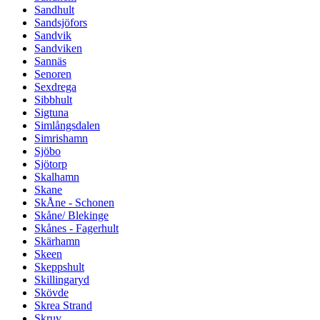
Sandhult
Sandsjöfors
Sandvik
Sandviken
Sannäs
Senoren
Sexdrega
Sibbhult
Sigtuna
Simlångsdalen
Simrishamn
Sjöbo
Sjötorp
Skalhamn
Skane
SkÅne - Schonen
Skåne/ Blekinge
Skånes - Fagerhult
Skärhamn
Skeen
Skeppshult
Skillingaryd
Skövde
Skrea Strand
Skruv