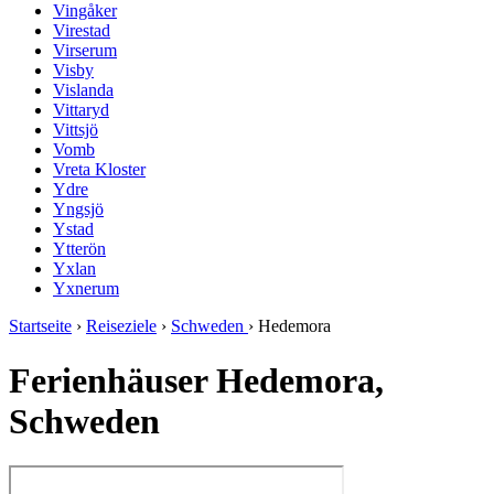
Vingåker
Virestad
Virserum
Visby
Vislanda
Vittaryd
Vittsjö
Vomb
Vreta Kloster
Ydre
Yngsjö
Ystad
Ytterön
Yxlan
Yxnerum
Startseite
›
Reiseziele
›
Schweden
›
Hedemora
Ferienhäuser Hedemora,
Schweden