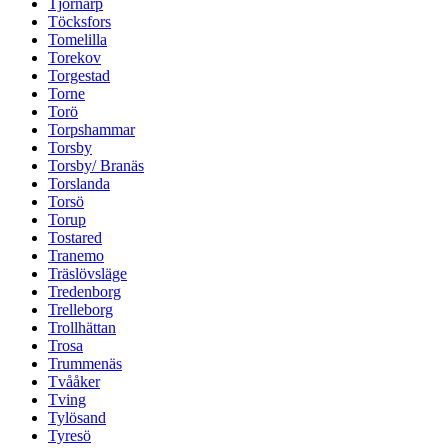
Tjörnarp
Töcksfors
Tomelilla
Torekov
Torgestad
Torne
Torö
Torpshammar
Torsby
Torsby/ Branäs
Torslanda
Torsö
Torup
Tostared
Tranemo
Träslövsläge
Tredenborg
Trelleborg
Trollhättan
Trosa
Trummenäs
Tvååker
Tving
Tylösand
Tyresö