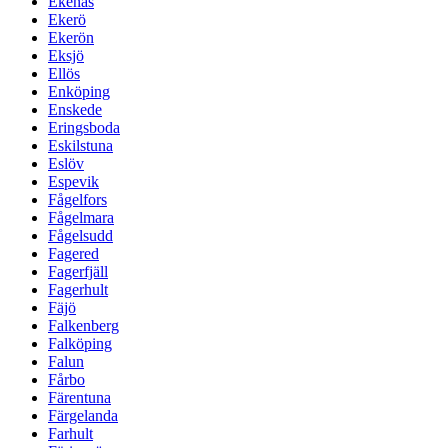
Ekenäs
Ekerö
Ekerön
Eksjö
Ellös
Enköping
Enskede
Eringsboda
Eskilstuna
Eslöv
Espevik
Fågelfors
Fågelmara
Fågelsudd
Fagered
Fagerfjäll
Fagerhult
Fäjö
Falkenberg
Falköping
Falun
Fårbo
Färentuna
Färgelanda
Farhult