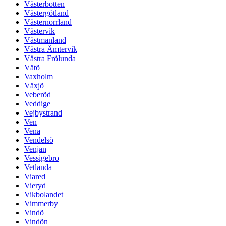
Västerbotten
Västergötland
Västernorrland
Västervik
Västmanland
Västra Ämtervik
Västra Frölunda
Vätö
Vaxholm
Växjö
Veberöd
Veddige
Vejbystrand
Ven
Vena
Vendelsö
Venjan
Vessigebro
Vetlanda
Viared
Vieryd
Vikbolandet
Vimmerby
Vindö
Vindön