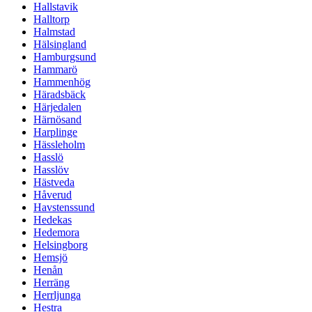
Hallstavik
Halltorp
Halmstad
Hälsingland
Hamburgsund
Hammarö
Hammenhög
Häradsbäck
Härjedalen
Härnösand
Harplinge
Hässleholm
Hasslö
Hasslöv
Hästveda
Håverud
Havstenssund
Hedekas
Hedemora
Helsingborg
Hemsjö
Henån
Herräng
Herrljunga
Hestra