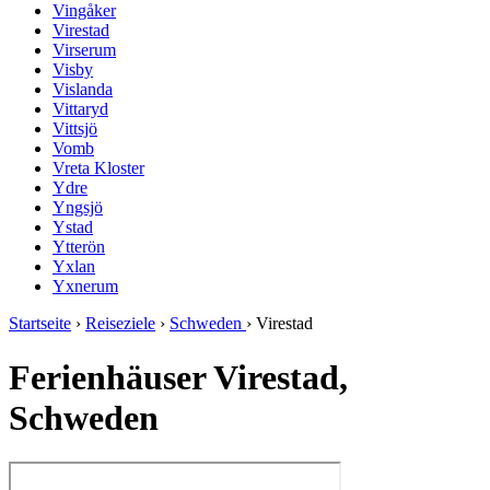
Vingåker
Virestad
Virserum
Visby
Vislanda
Vittaryd
Vittsjö
Vomb
Vreta Kloster
Ydre
Yngsjö
Ystad
Ytterön
Yxlan
Yxnerum
Startseite
›
Reiseziele
›
Schweden
›
Virestad
Ferienhäuser Virestad,
Schweden