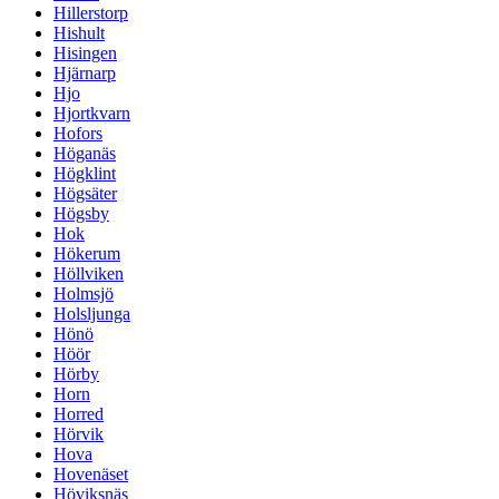
Hillerstorp
Hishult
Hisingen
Hjärnarp
Hjo
Hjortkvarn
Hofors
Höganäs
Högklint
Högsäter
Högsby
Hok
Hökerum
Höllviken
Holmsjö
Holsljunga
Hönö
Höör
Hörby
Horn
Horred
Hörvik
Hova
Hovenäset
Höviksnäs