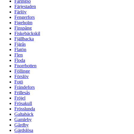
Färingsö
Färjestaden
Färlöv
Fengerfors
Figeholm
Finspång
Fiskebäckskil
Fjällbacka
Fjärås
Flatön
Flen
Floda
Fnorrbotten
Föllinge
Förslöv
Fotö
Frändefors
Frillesås
Fröjel
Frösakull
Frösslunda
Galtabäck
Gamleby
Gårdby
Gärdslösa