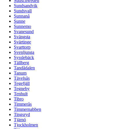
Südschweden
Sundsandvik
Sundsvall
Sunnanå
Sunne
Sunnemo
Svanesund
Svängsta
Svärtinge
Svarttorp
Svenljunga
Sysslebäck
Tällberg
Tandådalen
Tanum
Tävelsås
Tegefjäll
Tegneby
Tenhult
Tibro
Timmerås
Timmernabben
Tingsryd
Tjärnö
Tjockholmen