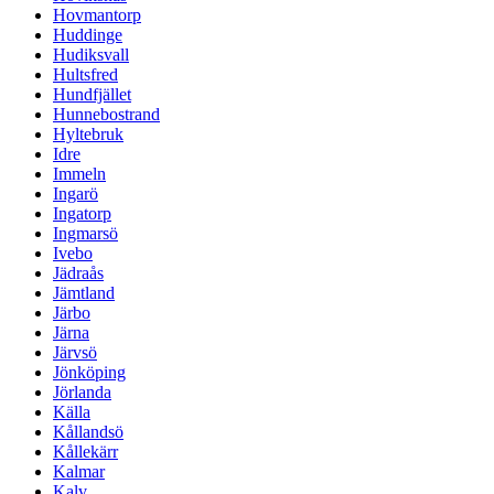
Hovmantorp
Huddinge
Hudiksvall
Hultsfred
Hundfjället
Hunnebostrand
Hyltebruk
Idre
Immeln
Ingarö
Ingatorp
Ingmarsö
Ivebo
Jädraås
Jämtland
Järbo
Järna
Järvsö
Jönköping
Jörlanda
Källa
Kållandsö
Kållekärr
Kalmar
Kalv