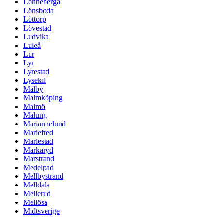
Lönneberga
Lönsboda
Löttorp
Lövestad
Ludvika
Luleå
Lur
Lyr
Lyrestad
Lysekil
Mälby
Malmköping
Malmö
Malung
Mariannelund
Mariefred
Mariestad
Markaryd
Marstrand
Medelpad
Mellbystrand
Melldala
Mellerud
Mellösa
Midtsverige