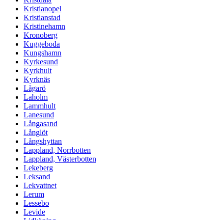
Kristianopel
Kristianstad
Kristinehamn
Kronoberg
Kuggeboda
Kungshamn
Kyrkesund
Kyrkhult
Kyrknäs
Lågarö
Laholm
Lammhult
Lanesund
Långasand
Långlöt
Långshyttan
Lappland, Norrbotten
Lappland, Västerbotten
Lekeberg
Leksand
Lekvattnet
Lerum
Lessebo
Levide