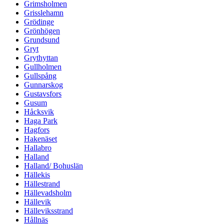
Grimsholmen
Grisslehamn
Grödinge
Grönhögen
Grundsund
Gryt
Grythyttan
Gullholmen
Gullspång
Gunnarskog
Gustavsfors
Gusum
Håcksvik
Haga Park
Hagfors
Hakenäset
Hallabro
Halland
Halland/ Bohuslän
Hällekis
Hällestrand
Hällevadsholm
Hällevik
Hälleviksstrand
Hållnäs