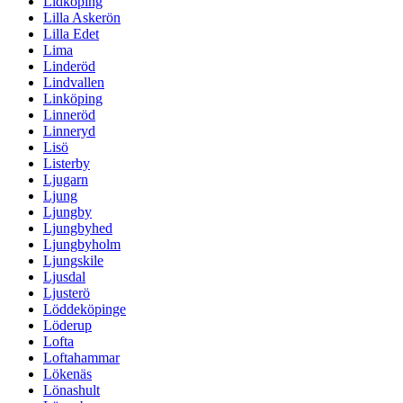
Lidköping
Lilla Askerön
Lilla Edet
Lima
Linderöd
Lindvallen
Linköping
Linneröd
Linneryd
Lisö
Listerby
Ljugarn
Ljung
Ljungby
Ljungbyhed
Ljungbyholm
Ljungskile
Ljusdal
Ljusterö
Löddeköpinge
Löderup
Lofta
Loftahammar
Lökenäs
Lönashult