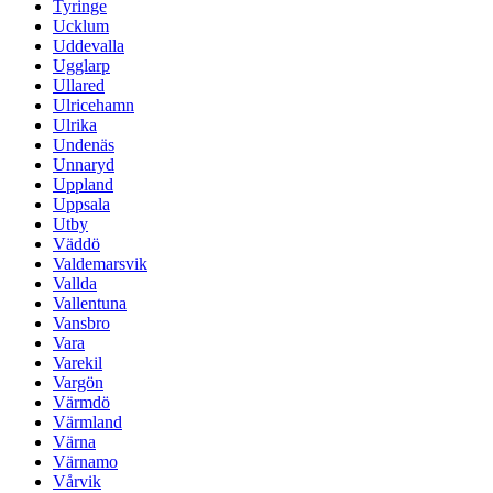
Tyringe
Ucklum
Uddevalla
Ugglarp
Ullared
Ulricehamn
Ulrika
Undenäs
Unnaryd
Uppland
Uppsala
Utby
Väddö
Valdemarsvik
Vallda
Vallentuna
Vansbro
Vara
Varekil
Vargön
Värmdö
Värmland
Värna
Värnamo
Vårvik