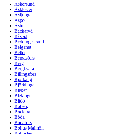
Askersund
Åskloster
Åsljunga
Aspö
Åstol
Backaryd
Båstad
Beddingestrand
Belganet
Bellö
Bengtsfors
Berg
Bergkvara
Billingsfors
Björkäng
Björklinge
Bleket
Blekinge
Blidö
Boberg
Bockara
Böda
Bodafors
Bohus Malmön
Bohuslän