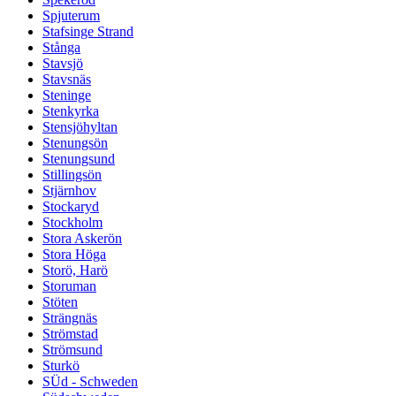
Spjuterum
Stafsinge Strand
Stånga
Stavsjö
Stavsnäs
Steninge
Stenkyrka
Stensjöhyltan
Stenungsön
Stenungsund
Stillingsön
Stjärnhov
Stockaryd
Stockholm
Stora Askerön
Stora Höga
Storö, Harö
Storuman
Stöten
Strängnäs
Strömstad
Strömsund
Sturkö
SÜd - Schweden