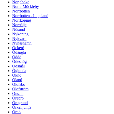
Norjeboke
Norra Möckleby
Norrbotten
Norrbotten - Lappland
Norrköping
Norrtälje
Nösund
Nyköping
Nykvarn
Nynäshamn
Öckerö
Ödängla
Öddö
Ödeshög
Ödsmål
Öglunda
Oknö
Öland
Olofsbo
Olofström
Onsala
Örebro
Öregrund
Örkelljunga
Ornö