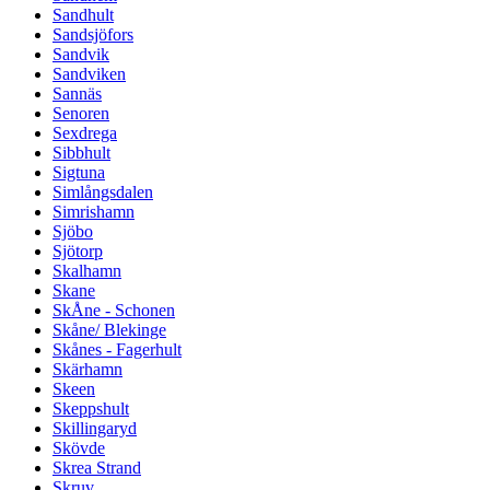
Sandhult
Sandsjöfors
Sandvik
Sandviken
Sannäs
Senoren
Sexdrega
Sibbhult
Sigtuna
Simlångsdalen
Simrishamn
Sjöbo
Sjötorp
Skalhamn
Skane
SkÅne - Schonen
Skåne/ Blekinge
Skånes - Fagerhult
Skärhamn
Skeen
Skeppshult
Skillingaryd
Skövde
Skrea Strand
Skruv