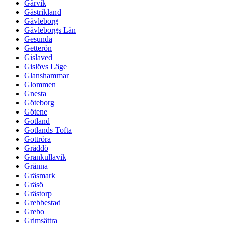
Gårvik
Gästrikland
Gävleborg
Gävleborgs Län
Gesunda
Getterön
Gislaved
Gislövs Läge
Glanshammar
Glommen
Gnesta
Göteborg
Götene
Gotland
Gotlands Tofta
Gottröra
Gräddö
Grankullavik
Gränna
Gräsmark
Gräsö
Grästorp
Grebbestad
Grebo
Grimsättra