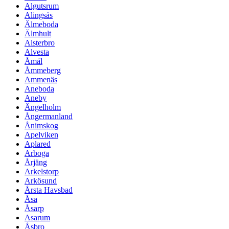
Algutsrum
Alingsås
Älmeboda
Älmhult
Alsterbro
Alvesta
Åmål
Åmmeberg
Ammenäs
Aneboda
Aneby
Ängelholm
Ångermanland
Ånimskog
Apelviken
Aplared
Arboga
Årjäng
Arkelstorp
Arkösund
Årsta Havsbad
Åsa
Åsarp
Asarum
Åsbro