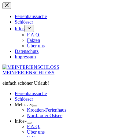
Zum
Inhalt
springen
Ferienhaussuche
Schlösser
Infos
F.A.Q.
Fakten
Über uns
Datenschutz
Impressum
MEINFERIENSCHLOSS
einfach schöner Urlaub!
Ferienhaussuche
Schlösser
Mehr…
Kroatien-Ferienhaus
Nord- oder Ostsee
Infos
F.A.Q.
Über uns