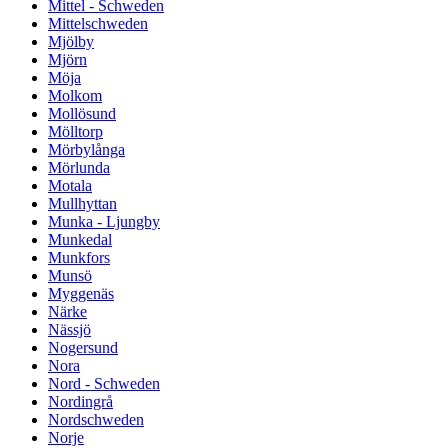
Mittel - Schweden
Mittelschweden
Mjölby
Mjörn
Möja
Molkom
Mollösund
Mölltorp
Mörbylånga
Mörlunda
Motala
Mullhyttan
Munka - Ljungby
Munkedal
Munkfors
Munsö
Myggenäs
Närke
Nässjö
Nogersund
Nora
Nord - Schweden
Nordingrå
Nordschweden
Norje