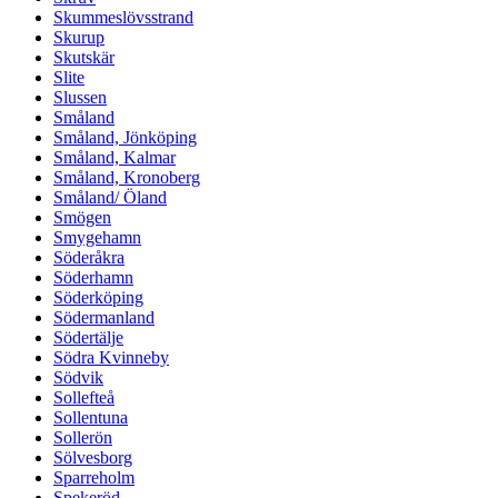
Skummeslövsstrand
Skurup
Skutskär
Slite
Slussen
Småland
Småland, Jönköping
Småland, Kalmar
Småland, Kronoberg
Småland/ Öland
Smögen
Smygehamn
Söderåkra
Söderhamn
Söderköping
Södermanland
Södertälje
Södra Kvinneby
Södvik
Sollefteå
Sollentuna
Sollerön
Sölvesborg
Sparreholm
Spekeröd