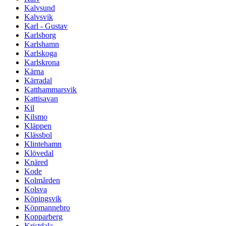
Kalvsund
Kalvsvik
Karl - Gustav
Karlsborg
Karlshamn
Karlskoga
Karlskrona
Kärna
Kärradal
Katthammarsvik
Kattisavan
Kil
Kilsmo
Kläppen
Klässbol
Klintehamn
Klövedal
Knäred
Kode
Kolmården
Kolsva
Köpingsvik
Köpmannebro
Kopparberg
Kristdala