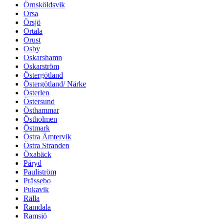
Örnsköldsvik
Orsa
Örsjö
Ortala
Orust
Osby
Oskarshamn
Oskarström
Östergötland
Östergötland/ Närke
Österlen
Östersund
Östhammar
Östholmen
Östmark
Östra Ämtervik
Östra Stranden
Öxabäck
Påryd
Pauliström
Prässebo
Pukavik
Rälla
Ramdala
Ramsjö