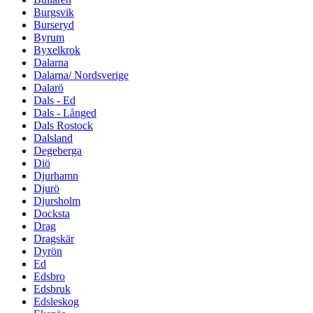
Burgsvik
Burseryd
Byrum
Byxelkrok
Dalarna
Dalarna/ Nordsverige
Dalarö
Dals - Ed
Dals - Långed
Dals Rostock
Dalsland
Degeberga
Diö
Djurhamn
Djurö
Djursholm
Docksta
Drag
Dragskär
Dyrön
Ed
Edsbro
Edsbruk
Edsleskog