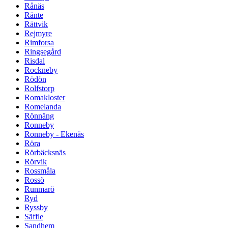
Rånäs
Ränte
Rättvik
Rejmyre
Rimforsa
Ringsegård
Risdal
Rockneby
Rödön
Rolfstorp
Romakloster
Romelanda
Rönnäng
Ronneby
Ronneby - Ekenäs
Röra
Rörbäcksnäs
Rörvik
Rossmåla
Rossö
Runmarö
Ryd
Ryssby
Säffle
Sandhem