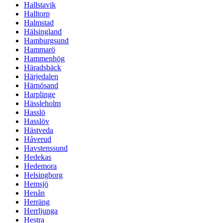
Hallstavik
Halltorp
Halmstad
Hälsingland
Hamburgsund
Hammarö
Hammenhög
Häradsbäck
Härjedalen
Härnösand
Harplinge
Hässleholm
Hasslö
Hasslöv
Hästveda
Håverud
Havstenssund
Hedekas
Hedemora
Helsingborg
Hemsjö
Henån
Herräng
Herrljunga
Hestra