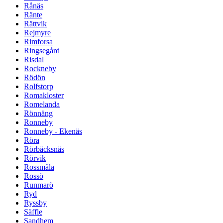
Rånäs
Ränte
Rättvik
Rejmyre
Rimforsa
Ringsegård
Risdal
Rockneby
Rödön
Rolfstorp
Romakloster
Romelanda
Rönnäng
Ronneby
Ronneby - Ekenäs
Röra
Rörbäcksnäs
Rörvik
Rossmåla
Rossö
Runmarö
Ryd
Ryssby
Säffle
Sandhem