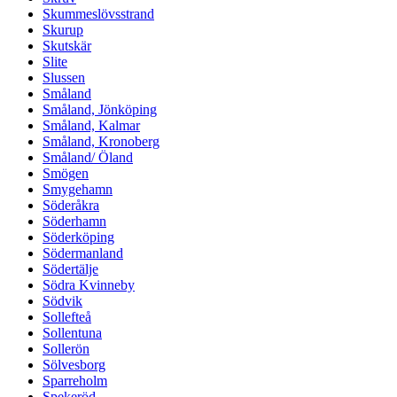
Skummeslövsstrand
Skurup
Skutskär
Slite
Slussen
Småland
Småland, Jönköping
Småland, Kalmar
Småland, Kronoberg
Småland/ Öland
Smögen
Smygehamn
Söderåkra
Söderhamn
Söderköping
Södermanland
Södertälje
Södra Kvinneby
Södvik
Sollefteå
Sollentuna
Sollerön
Sölvesborg
Sparreholm
Spekeröd