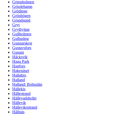
Grimsholmen
Grisslehamn
Grödinge
Grönhögen
Grundsund
Gryt
Grythyttan
Gullholmen
Gullspång
Gunnarskog
Gustavsfors
Gusum
Håcksvik
Haga Park
Hagfors
Hakenäset
Hallabro
Halland
Halland/ Bohuslän
Hällekis
Hällestrand
Hällevadsholm
Hällevik
Hälleviksstrand
Hållnäs