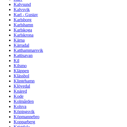
Kalvsund
Kalvsvik
Karl - Gustav
Karlsborg
Karlshamn
Karlskoga
Karlskrona
Kärna
Kärradal
Katthammarsvik
Kattisavan
Kil
Kilsmo
Kläppen
Klässbol
Klintehamn
Klövedal
Knäred
Kode
Kolmården
Kolsva
Köpingsvik
Köpmannebro
Kopparberg
Kristdala