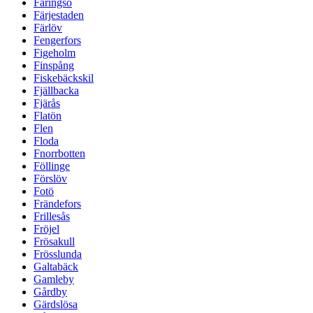
Färingsö
Färjestaden
Färlöv
Fengerfors
Figeholm
Finspång
Fiskebäckskil
Fjällbacka
Fjärås
Flatön
Flen
Floda
Fnorrbotten
Föllinge
Förslöv
Fotö
Frändefors
Frillesås
Fröjel
Frösakull
Frösslunda
Galtabäck
Gamleby
Gårdby
Gärdslösa