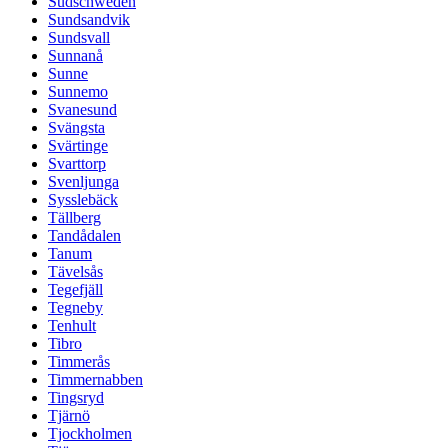
Südschweden
Sundsandvik
Sundsvall
Sunnanå
Sunne
Sunnemo
Svanesund
Svängsta
Svärtinge
Svarttorp
Svenljunga
Sysslebäck
Tällberg
Tandådalen
Tanum
Tävelsås
Tegefjäll
Tegneby
Tenhult
Tibro
Timmerås
Timmernabben
Tingsryd
Tjärnö
Tjockholmen