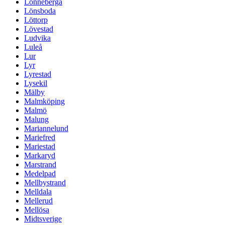
Lönneberga
Lönsboda
Löttorp
Lövestad
Ludvika
Luleå
Lur
Lyr
Lyrestad
Lysekil
Mälby
Malmköping
Malmö
Malung
Mariannelund
Mariefred
Mariestad
Markaryd
Marstrand
Medelpad
Mellbystrand
Melldala
Mellerud
Mellösa
Midtsverige