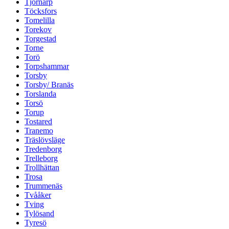
Tjörnarp
Töcksfors
Tomelilla
Torekov
Torgestad
Torne
Torö
Torpshammar
Torsby
Torsby/ Branäs
Torslanda
Torsö
Torup
Tostared
Tranemo
Träslövsläge
Tredenborg
Trelleborg
Trollhättan
Trosa
Trummenäs
Tvååker
Tving
Tylösand
Tyresö