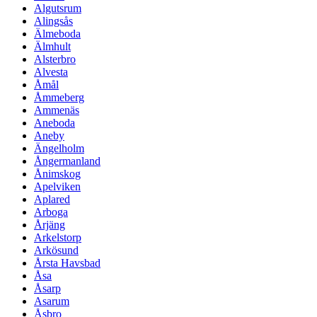
Algutsrum
Alingsås
Älmeboda
Älmhult
Alsterbro
Alvesta
Åmål
Åmmeberg
Ammenäs
Aneboda
Aneby
Ängelholm
Ångermanland
Ånimskog
Apelviken
Aplared
Arboga
Årjäng
Arkelstorp
Arkösund
Årsta Havsbad
Åsa
Åsarp
Asarum
Åsbro