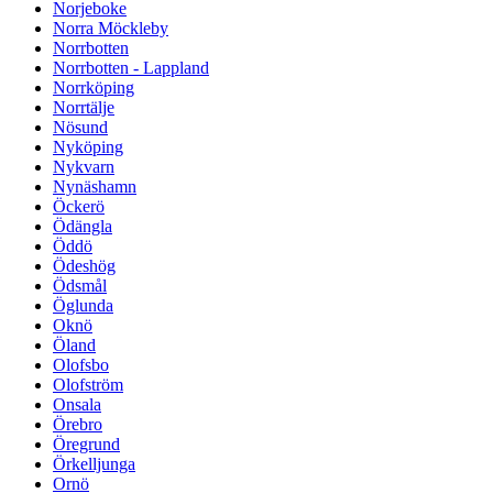
Norjeboke
Norra Möckleby
Norrbotten
Norrbotten - Lappland
Norrköping
Norrtälje
Nösund
Nyköping
Nykvarn
Nynäshamn
Öckerö
Ödängla
Öddö
Ödeshög
Ödsmål
Öglunda
Oknö
Öland
Olofsbo
Olofström
Onsala
Örebro
Öregrund
Örkelljunga
Ornö