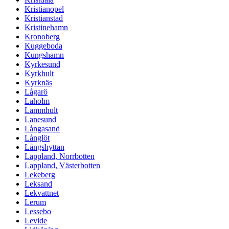
Kristianopel
Kristianstad
Kristinehamn
Kronoberg
Kuggeboda
Kungshamn
Kyrkesund
Kyrkhult
Kyrknäs
Lågarö
Laholm
Lammhult
Lanesund
Långasand
Långlöt
Långshyttan
Lappland, Norrbotten
Lappland, Västerbotten
Lekeberg
Leksand
Lekvattnet
Lerum
Lessebo
Levide