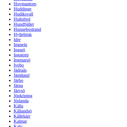
Hovmantorp
Huddinge
Hudiksvall
Hultsfred
Hundfjället
Hunnebostrand
Hyltebruk
Idre
Immeln
Ingarö
Ingatorp
Ingmarsö
Ivebo
Jädraås
Jämtland
Järbo
Järna
Järvsö
Jönköping
Jörlanda
Källa
Kållandsö
Kållekärr
Kalmar
Kalv