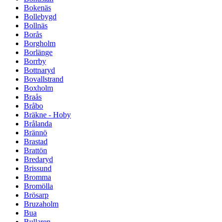
Bokenäs
Bollebygd
Bollnäs
Borås
Borgholm
Borlänge
Borrby
Bottnaryd
Bovallstrand
Boxholm
Braås
Bråbo
Bräkne - Hoby
Brålanda
Brännö
Brastad
Brattön
Bredaryd
Brissund
Bromma
Bromölla
Brösarp
Bruzaholm
Bua
Bullaren