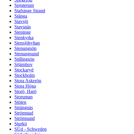
Spjuterum
Stafsinge Strand
Stånga
Stavsjö
Stavsnäs
Steninge
Stenkyrka
Stensjöhyltan
Stenungsön
Stenungsund
Stillingsön
Stjärnhov
Stockaryd
Stockholm
Stora Askerön
Stora Höga
Storö, Harö
Storuman
Stöten
Strängnäs
Strömstad
Strömsund
Sturkö
SÜd - Schweden