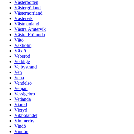
Västerbotten
Västergötland
Västernorrland
Västervik
Västmanland
Västra Ämtervik
Västra Frölunda
Vätö
Vaxholm
Växjö
Veberöd
Veddige
Vejbystrand
Ven
Vena
Vendelsö
Venjan
Vessigebro
Vetlanda
Viared
Vieryd
Vikbolandet
Vimmerby
Vindö
Vindön