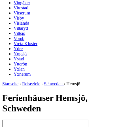
Vingåker
Virestad
Virserum
Visby
Vislanda
Vittaryd
Vittsjö
Vomb
Vreta Kloster
Ydre
Yngsjö
Ystad
Ytterön
Yxlan
Yxnerum
Startseite
›
Reiseziele
›
Schweden
›
Hemsjö
Ferienhäuser Hemsjö,
Schweden