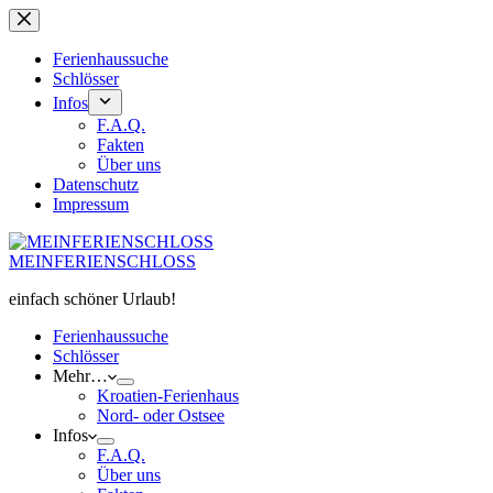
Zum
Inhalt
springen
Ferienhaussuche
Schlösser
Infos
F.A.Q.
Fakten
Über uns
Datenschutz
Impressum
MEINFERIENSCHLOSS
einfach schöner Urlaub!
Ferienhaussuche
Schlösser
Mehr…
Kroatien-Ferienhaus
Nord- oder Ostsee
Infos
F.A.Q.
Über uns