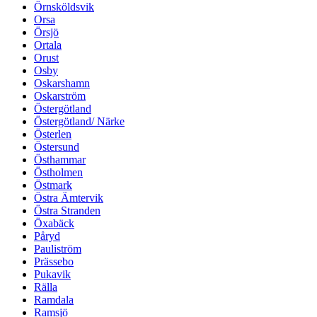
Örnsköldsvik
Orsa
Örsjö
Ortala
Orust
Osby
Oskarshamn
Oskarström
Östergötland
Östergötland/ Närke
Österlen
Östersund
Östhammar
Östholmen
Östmark
Östra Ämtervik
Östra Stranden
Öxabäck
Påryd
Pauliström
Prässebo
Pukavik
Rälla
Ramdala
Ramsjö