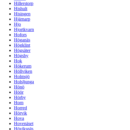
Hillerstorp
Hishult
Hisingen
Hjärnarp
Hjo
Hjortkvarn
Hofors
Höganäs
Högklint
Högsäter
Högsby
Hok
Hökerum
Höllviken
Holmsjö
Holsljunga
Hönö
Höör
Hörby
Horn
Horred
Hörvik
Hova
Hovenäset
Höviksnäs