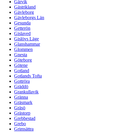
Gårvik
Gästrikland
Gävleborg
Gävleborgs Län
Gesunda
Getterön
Gislaved
Gislövs Läge
Glanshammar
Glommen
Gnesta
Göteborg
Götene
Gotland
Gotlands Tofta
Gottröra
Gräddö
Grankullavik
Gränna
Gräsmark
Gräsö
Grästorp
Grebbestad
Grebo
Grimsättra