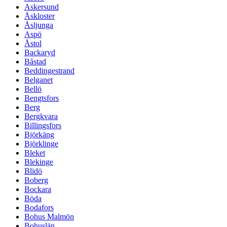
Askersund
Åskloster
Åsljunga
Aspö
Åstol
Backaryd
Båstad
Beddingestrand
Belganet
Bellö
Bengtsfors
Berg
Bergkvara
Billingsfors
Björkäng
Björklinge
Bleket
Blekinge
Blidö
Boberg
Bockara
Böda
Bodafors
Bohus Malmön
Bohuslän