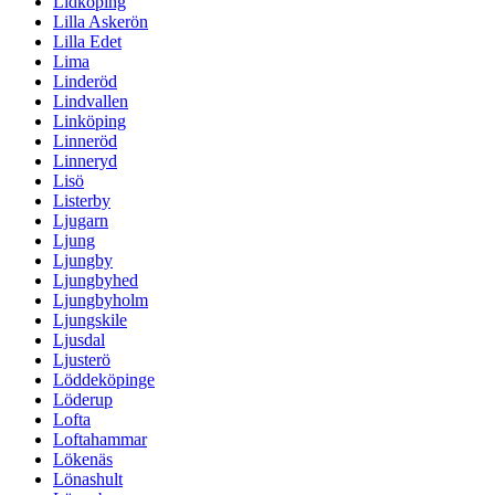
Lidköping
Lilla Askerön
Lilla Edet
Lima
Linderöd
Lindvallen
Linköping
Linneröd
Linneryd
Lisö
Listerby
Ljugarn
Ljung
Ljungby
Ljungbyhed
Ljungbyholm
Ljungskile
Ljusdal
Ljusterö
Löddeköpinge
Löderup
Lofta
Loftahammar
Lökenäs
Lönashult