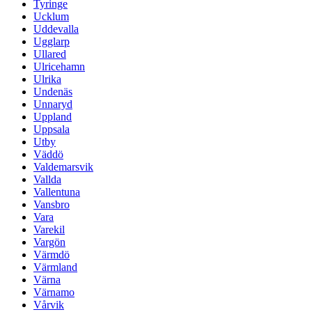
Tyringe
Ucklum
Uddevalla
Ugglarp
Ullared
Ulricehamn
Ulrika
Undenäs
Unnaryd
Uppland
Uppsala
Utby
Väddö
Valdemarsvik
Vallda
Vallentuna
Vansbro
Vara
Varekil
Vargön
Värmdö
Värmland
Värna
Värnamo
Vårvik