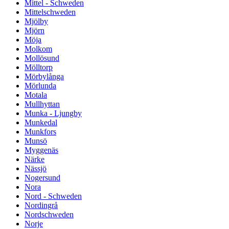
Mittel - Schweden
Mittelschweden
Mjölby
Mjörn
Möja
Molkom
Mollösund
Mölltorp
Mörbylånga
Mörlunda
Motala
Mullhyttan
Munka - Ljungby
Munkedal
Munkfors
Munsö
Myggenäs
Närke
Nässjö
Nogersund
Nora
Nord - Schweden
Nordingrå
Nordschweden
Norje