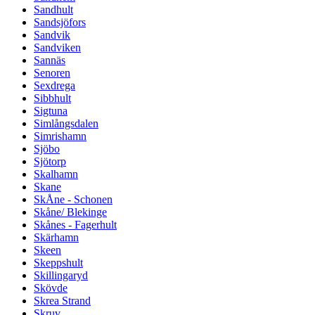
Sandhult
Sandsjöfors
Sandvik
Sandviken
Sannäs
Senoren
Sexdrega
Sibbhult
Sigtuna
Simlångsdalen
Simrishamn
Sjöbo
Sjötorp
Skalhamn
Skane
SkÅne - Schonen
Skåne/ Blekinge
Skånes - Fagerhult
Skärhamn
Skeen
Skeppshult
Skillingaryd
Skövde
Skrea Strand
Skruv