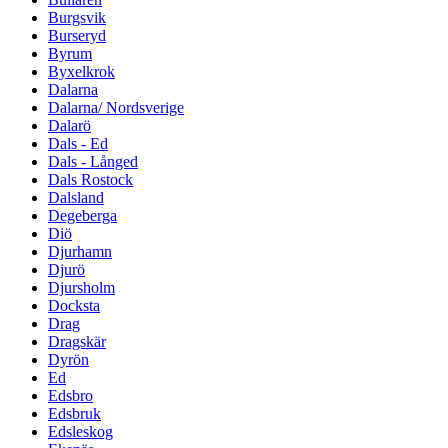
Burgsvik
Burseryd
Byrum
Byxelkrok
Dalarna
Dalarna/ Nordsverige
Dalarö
Dals - Ed
Dals - Långed
Dals Rostock
Dalsland
Degeberga
Diö
Djurhamn
Djurö
Djursholm
Docksta
Drag
Dragskär
Dyrön
Ed
Edsbro
Edsbruk
Edsleskog