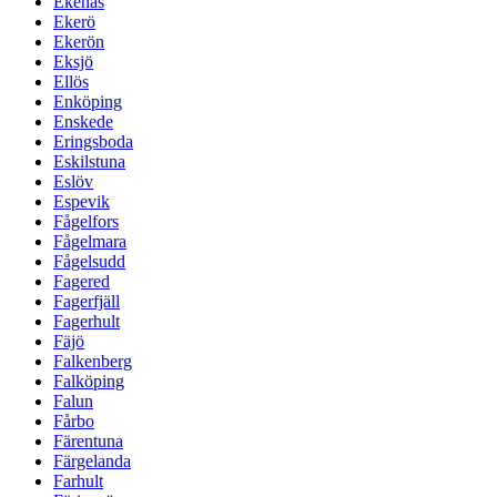
Ekenäs
Ekerö
Ekerön
Eksjö
Ellös
Enköping
Enskede
Eringsboda
Eskilstuna
Eslöv
Espevik
Fågelfors
Fågelmara
Fågelsudd
Fagered
Fagerfjäll
Fagerhult
Fäjö
Falkenberg
Falköping
Falun
Fårbo
Färentuna
Färgelanda
Farhult