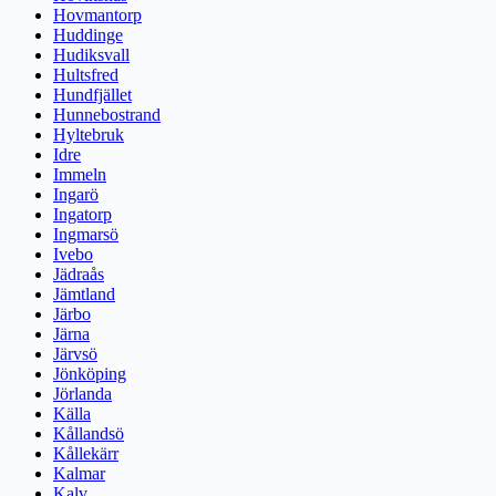
Hovmantorp
Huddinge
Hudiksvall
Hultsfred
Hundfjället
Hunnebostrand
Hyltebruk
Idre
Immeln
Ingarö
Ingatorp
Ingmarsö
Ivebo
Jädraås
Jämtland
Järbo
Järna
Järvsö
Jönköping
Jörlanda
Källa
Kållandsö
Kållekärr
Kalmar
Kalv