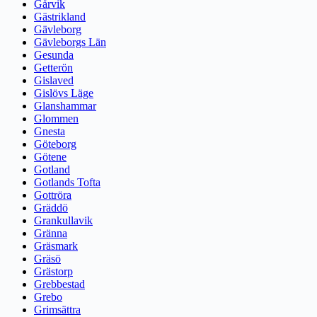
Gårvik
Gästrikland
Gävleborg
Gävleborgs Län
Gesunda
Getterön
Gislaved
Gislövs Läge
Glanshammar
Glommen
Gnesta
Göteborg
Götene
Gotland
Gotlands Tofta
Gottröra
Gräddö
Grankullavik
Gränna
Gräsmark
Gräsö
Grästorp
Grebbestad
Grebo
Grimsättra