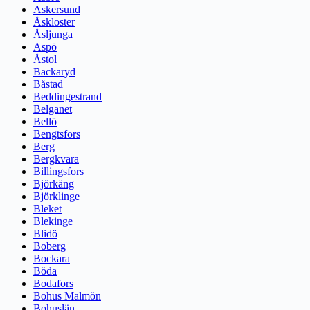
Askersund
Åskloster
Åsljunga
Aspö
Åstol
Backaryd
Båstad
Beddingestrand
Belganet
Bellö
Bengtsfors
Berg
Bergkvara
Billingsfors
Björkäng
Björklinge
Bleket
Blekinge
Blidö
Boberg
Bockara
Böda
Bodafors
Bohus Malmön
Bohuslän