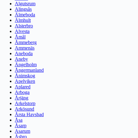
Algutsrum
Alingsås
Älmeboda
Älmhult
Alsterbro
Alvesta
Åmål
Åmmeberg
Ammenäs
Aneboda
Aneby
Ängelholm
Ångermanland
Ånimskog
Apelviken
Aplared
Arboga
Årjäng
Arkelstorp
Arkösund
Årsta Havsbad
Åsa
Åsarp
Asarum
Åsbro