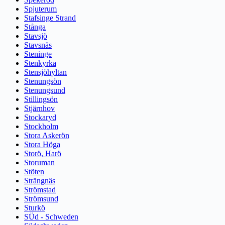
Spjuterum
Stafsinge Strand
Stånga
Stavsjö
Stavsnäs
Steninge
Stenkyrka
Stensjöhyltan
Stenungsön
Stenungsund
Stillingsön
Stjärnhov
Stockaryd
Stockholm
Stora Askerön
Stora Höga
Storö, Harö
Storuman
Stöten
Strängnäs
Strömstad
Strömsund
Sturkö
SÜd - Schweden