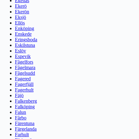
Ekenäs
Ekerö
Ekerön
Eksjö
Ellös
Enköping
Enskede
Eringsboda
Eskilstuna
Eslöv
Espevik
Fågelfors
Fågelmara
Fågelsudd
Fagered
Fagerfjäll
Fagerhult
Fäjö
Falkenberg
Falköping
Falun
Fårbo
Färentuna
Färgelanda
Farhult