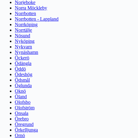
Norjeboke
Norra Möckleby
Norrbotten
Norrbotten - Lappland
Norrköping
Norrtälje
Nösund
Nyköping
Nykvarn
Nynäshamn
Öckerö
Ödängla
Öddö
Ödeshög
Ödsmål
Öglunda
Oknö
Öland
Olofsbo
Olofström
Onsala
Örebro
Öregrund
Örkelljunga
Ornö