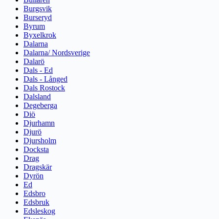
Burgsvik
Burseryd
Byrum
Byxelkrok
Dalarna
Dalarna/ Nordsverige
Dalarö
Dals - Ed
Dals - Långed
Dals Rostock
Dalsland
Degeberga
Diö
Djurhamn
Djurö
Djursholm
Docksta
Drag
Dragskär
Dyrön
Ed
Edsbro
Edsbruk
Edsleskog