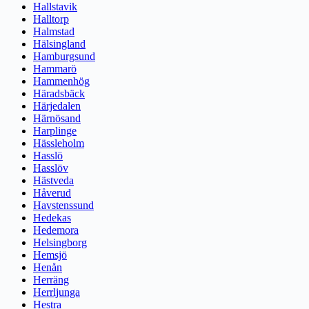
Hallstavik
Halltorp
Halmstad
Hälsingland
Hamburgsund
Hammarö
Hammenhög
Häradsbäck
Härjedalen
Härnösand
Harplinge
Hässleholm
Hasslö
Hasslöv
Hästveda
Håverud
Havstenssund
Hedekas
Hedemora
Helsingborg
Hemsjö
Henån
Herräng
Herrljunga
Hestra