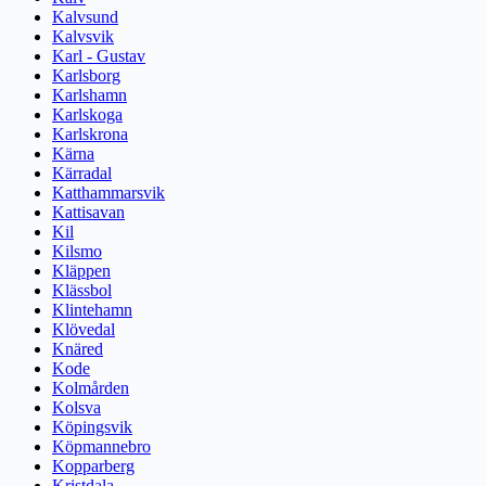
Kalvsund
Kalvsvik
Karl - Gustav
Karlsborg
Karlshamn
Karlskoga
Karlskrona
Kärna
Kärradal
Katthammarsvik
Kattisavan
Kil
Kilsmo
Kläppen
Klässbol
Klintehamn
Klövedal
Knäred
Kode
Kolmården
Kolsva
Köpingsvik
Köpmannebro
Kopparberg
Kristdala