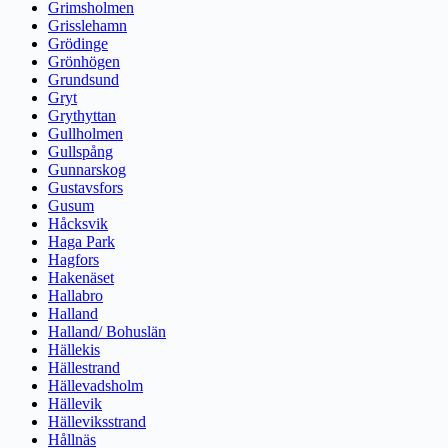
Grimsholmen
Grisslehamn
Grödinge
Grönhögen
Grundsund
Gryt
Grythyttan
Gullholmen
Gullspång
Gunnarskog
Gustavsfors
Gusum
Håcksvik
Haga Park
Hagfors
Hakenäset
Hallabro
Halland
Halland/ Bohuslän
Hällekis
Hällestrand
Hällevadsholm
Hällevik
Hälleviksstrand
Hållnäs