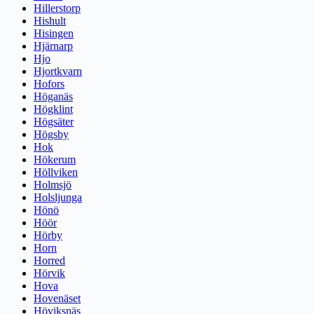
Hillerstorp
Hishult
Hisingen
Hjärnarp
Hjo
Hjortkvarn
Hofors
Höganäs
Högklint
Högsäter
Högsby
Hok
Hökerum
Höllviken
Holmsjö
Holsljunga
Hönö
Höör
Hörby
Horn
Horred
Hörvik
Hova
Hovenäset
Höviksnäs