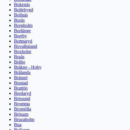
Bokenäs
Bollebygd
Bollnäs
Borås
Borgholm
Borlänge
Borrby
Bottnaryd
Bovallstrand
Boxholm
Braås
Bråbo
Bräkne - Hoby
Brålanda
Brännö
Brastad
Brattön
Bredaryd
Brissund
Bromma
Bromölla
Brösarp
Bruzaholm
Bua
Bullaren