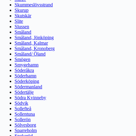
Skummeslövsstrand
Skurup
Skutskär
Slite
Slussen
Småland
Småland, Jönköping
Småland, Kalmar
Småland, Kronoberg
Småland/ Öland
Smögen
Smygehamn
Söderåkra
Söderhamn
Söderköping
Södermanland
Södertälje
Södra Kvinneby
Södvik
Sollefteå
Sollentuna
Sollerön
Sölvesborg
Sparreholm
Spekeröd