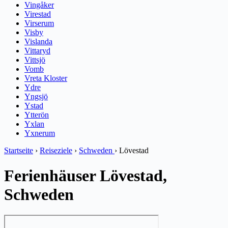
Vingåker
Virestad
Virserum
Visby
Vislanda
Vittaryd
Vittsjö
Vomb
Vreta Kloster
Ydre
Yngsjö
Ystad
Ytterön
Yxlan
Yxnerum
Startseite
›
Reiseziele
›
Schweden
›
Lövestad
Ferienhäuser Lövestad,
Schweden