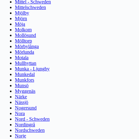
Mittel - Schweden
Mittelschweden
Mjölby
Mjörn
Möja
Molkom
Mollösund
Mölltorp
Mörbylånga
Mörlunda
Motala
Mullhyttan
Munka - Ljungby
Munkedal
Munkfors
Munsö
Myggenäs
Närke
Nässjö
Nogersund
Nora
Nord - Schweden
Nordingrå
Nordschweden
Norje