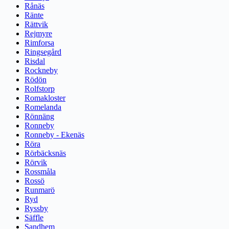
Rånäs
Ränte
Rättvik
Rejmyre
Rimforsa
Ringsegård
Risdal
Rockneby
Rödön
Rolfstorp
Romakloster
Romelanda
Rönnäng
Ronneby
Ronneby - Ekenäs
Röra
Rörbäcksnäs
Rörvik
Rossmåla
Rossö
Runmarö
Ryd
Ryssby
Säffle
Sandhem