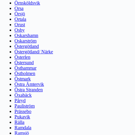
Örnsköldsvik
Orsa
Örsjö
Ortala
Orust
Osby
Oskarshamn
Oskarström
Östergötland
Östergötland/ Närke
Österlen
Östersund
Östhammar
Östholmen
Östmark
Östra Ämtervik
Östra Stranden
Öxabäck
Påryd
Pauliström
Prässebo
Pukavik
Rälla
Ramdala
Ramsjö