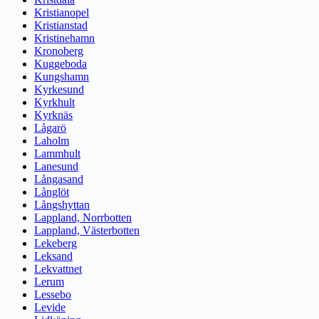
Kristianopel
Kristianstad
Kristinehamn
Kronoberg
Kuggeboda
Kungshamn
Kyrkesund
Kyrkhult
Kyrknäs
Lågarö
Laholm
Lammhult
Lanesund
Långasand
Långlöt
Långshyttan
Lappland, Norrbotten
Lappland, Västerbotten
Lekeberg
Leksand
Lekvattnet
Lerum
Lessebo
Levide