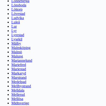
Lönneberga
Lönsboda
Löttorp
Lövestad
Ludvika
Luleå
Lur
Lyr
Lyrestad
Lysekil
Mälby
Malmköping
Malmö
Malung
Mariannelund
Mariefred
Mariestad
Markaryd
Marstrand
Medelpad
Mellbystrand
Melldala
Mellerud
Mellösa
Midtsverige