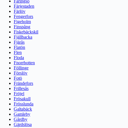
Färingsö
Färjestaden
Färlöv
Fengerfors
Figeholm
Finspång
Fiskebäckskil
Fjällbacka
Fjärås
Flatön
Flen
Floda
Fnorrbotten
Föllinge
Förslöv
Fotö
Frändefors
Frillesås
Fröjel
Frösakull
Frösslunda
Galtabäck
Gamleby
Gårdby
Gärdslösa