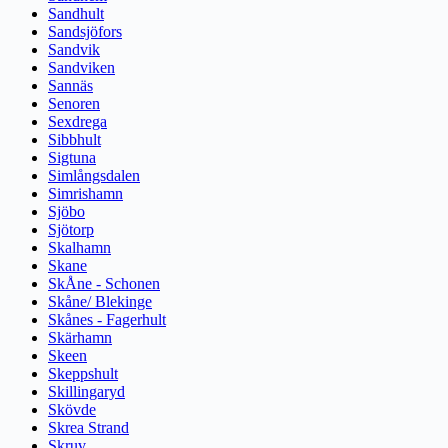
Sandhult
Sandsjöfors
Sandvik
Sandviken
Sannäs
Senoren
Sexdrega
Sibbhult
Sigtuna
Simlångsdalen
Simrishamn
Sjöbo
Sjötorp
Skalhamn
Skane
SkÅne - Schonen
Skåne/ Blekinge
Skånes - Fagerhult
Skärhamn
Skeen
Skeppshult
Skillingaryd
Skövde
Skrea Strand
Skruv