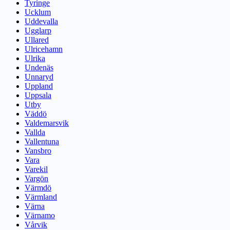
Tyringe
Ucklum
Uddevalla
Ugglarp
Ullared
Ulricehamn
Ulrika
Undenäs
Unnaryd
Uppland
Uppsala
Utby
Väddö
Valdemarsvik
Vallda
Vallentuna
Vansbro
Vara
Varekil
Vargön
Värmdö
Värmland
Värna
Värnamo
Vårvik