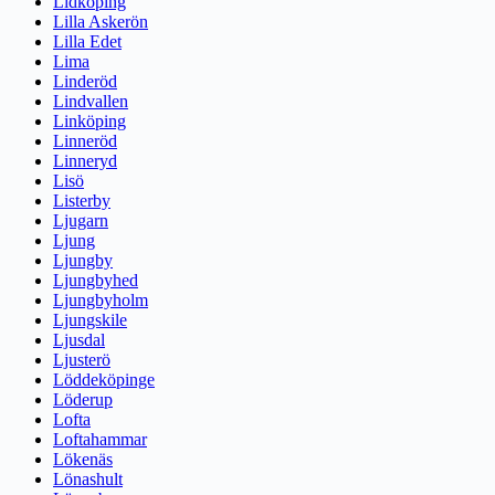
Lidköping
Lilla Askerön
Lilla Edet
Lima
Linderöd
Lindvallen
Linköping
Linneröd
Linneryd
Lisö
Listerby
Ljugarn
Ljung
Ljungby
Ljungbyhed
Ljungbyholm
Ljungskile
Ljusdal
Ljusterö
Löddeköpinge
Löderup
Lofta
Loftahammar
Lökenäs
Lönashult