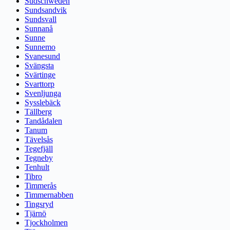
Südschweden
Sundsandvik
Sundsvall
Sunnanå
Sunne
Sunnemo
Svanesund
Svängsta
Svärtinge
Svarttorp
Svenljunga
Sysslebäck
Tällberg
Tandådalen
Tanum
Tävelsås
Tegefjäll
Tegneby
Tenhult
Tibro
Timmerås
Timmernabben
Tingsryd
Tjärnö
Tjockholmen