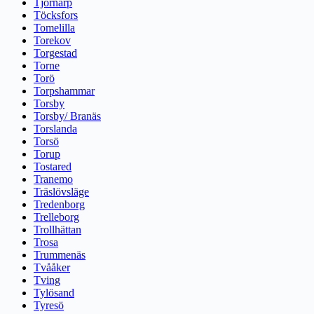
Tjörnarp
Töcksfors
Tomelilla
Torekov
Torgestad
Torne
Torö
Torpshammar
Torsby
Torsby/ Branäs
Torslanda
Torsö
Torup
Tostared
Tranemo
Träslövsläge
Tredenborg
Trelleborg
Trollhättan
Trosa
Trummenäs
Tvååker
Tving
Tylösand
Tyresö