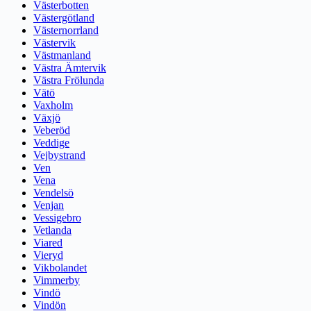
Västerbotten
Västergötland
Västernorrland
Västervik
Västmanland
Västra Ämtervik
Västra Frölunda
Vätö
Vaxholm
Växjö
Veberöd
Veddige
Vejbystrand
Ven
Vena
Vendelsö
Venjan
Vessigebro
Vetlanda
Viared
Vieryd
Vikbolandet
Vimmerby
Vindö
Vindön