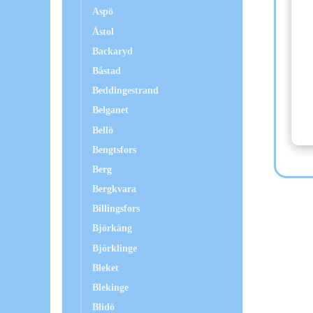
Aspö
Åstol
Backaryd
Båstad
Beddingestrand
Belganet
Bellö
Bengtsfors
Berg
Bergkvara
Billingsfors
Björkäng
Björklinge
Bleket
Blekinge
Blidö