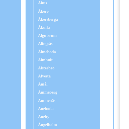
Åhus
Åkerö
Åkersberga
Åkulla
Algutsrum
Alingsås
Älmeboda
Älmhult
Alsterbro
Alvesta
Åmål
Åmmeberg
Ammenäs
Aneboda
Aneby
Ängelholm