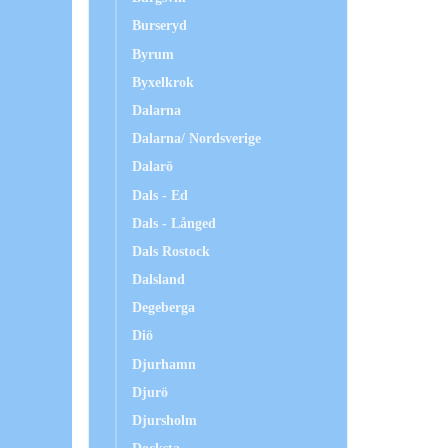
Burseryd
Byrum
Byxelkrok
Dalarna
Dalarna/ Nordsverige
Dalarö
Dals - Ed
Dals - Långed
Dals Rostock
Dalsland
Degeberga
Diö
Djurhamn
Djurö
Djursholm