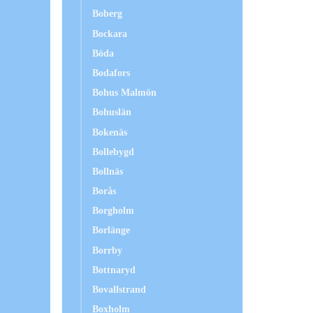
Boberg
Bockara
Böda
Bodafors
Bohus Malmön
Bohuslän
Bokenäs
Bollebygd
Bollnäs
Borås
Borgholm
Borlänge
Borrby
Bottnaryd
Bovallstrand
Boxholm