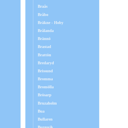
Braås
Bråbo
Bräkne - Hoby
Brålanda
Brännö
Brastad
Brattön
Bredaryd
Brissund
Bromma
Bromölla
Brösarp
Bruzaholm
Bua
Bullaren
Burgsvik