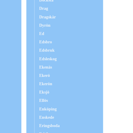
Docksta
Drag
Dragskär
Dyrön
Ed
Edsbro
Edsbruk
Edsleskog
Ekenäs
Ekerö
Ekerön
Eksjö
Ellös
Enköping
Enskede
Eringsboda