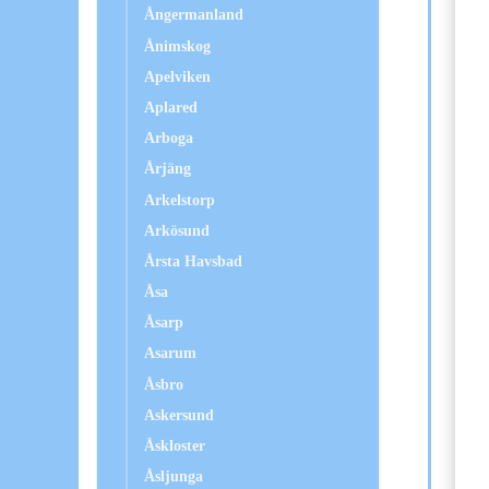
Ångermanland
Ånimskog
Apelviken
Aplared
Arboga
Årjäng
Arkelstorp
Arkösund
Årsta Havsbad
Åsa
Åsarp
Asarum
Åsbro
Askersund
Åskloster
Åsljunga