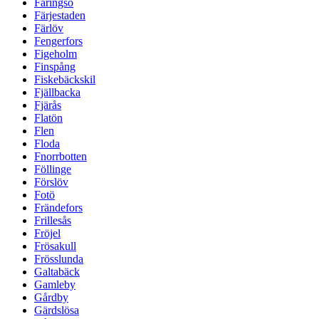
Färingsö
Färjestaden
Färlöv
Fengerfors
Figeholm
Finspång
Fiskebäckskil
Fjällbacka
Fjärås
Flatön
Flen
Floda
Fnorrbotten
Föllinge
Förslöv
Fotö
Frändefors
Frillesås
Fröjel
Frösakull
Frösslunda
Galtabäck
Gamleby
Gårdby
Gärdslösa