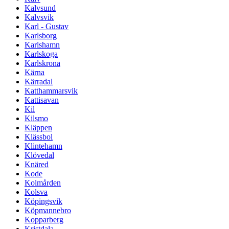
Kalvsund
Kalvsvik
Karl - Gustav
Karlsborg
Karlshamn
Karlskoga
Karlskrona
Kärna
Kärradal
Katthammarsvik
Kattisavan
Kil
Kilsmo
Kläppen
Klässbol
Klintehamn
Klövedal
Knäred
Kode
Kolmården
Kolsva
Köpingsvik
Köpmannebro
Kopparberg
Kristdala