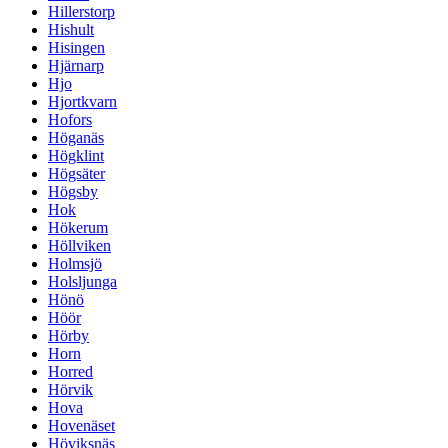
Hillerstorp
Hishult
Hisingen
Hjärnarp
Hjo
Hjortkvarn
Hofors
Höganäs
Högklint
Högsäter
Högsby
Hok
Hökerum
Höllviken
Holmsjö
Holsljunga
Hönö
Höör
Hörby
Horn
Horred
Hörvik
Hova
Hovenäset
Höviksnäs