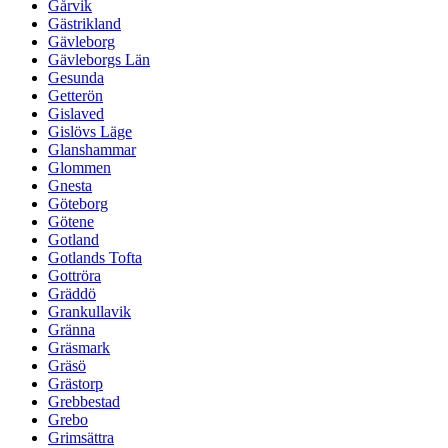
Gårvik
Gästrikland
Gävleborg
Gävleborgs Län
Gesunda
Getterön
Gislaved
Gislövs Läge
Glanshammar
Glommen
Gnesta
Göteborg
Götene
Gotland
Gotlands Tofta
Gottröra
Gräddö
Grankullavik
Gränna
Gräsmark
Gräsö
Grästorp
Grebbestad
Grebo
Grimsättra