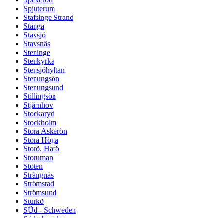
Spjuterum
Stafsinge Strand
Stånga
Stavsjö
Stavsnäs
Steninge
Stenkyrka
Stensjöhyltan
Stenungsön
Stenungsund
Stillingsön
Stjärnhov
Stockaryd
Stockholm
Stora Askerön
Stora Höga
Storö, Harö
Storuman
Stöten
Strängnäs
Strömstad
Strömsund
Sturkö
SÜd - Schweden