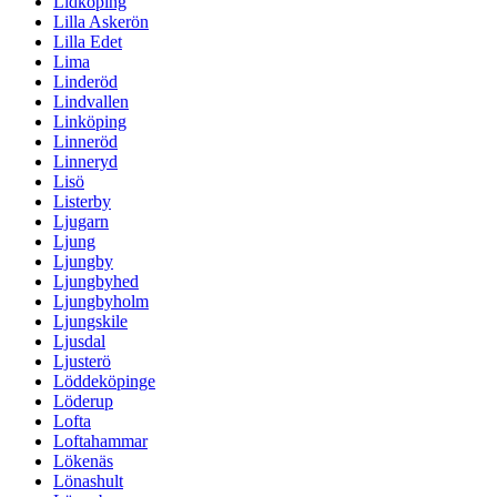
Lidköping
Lilla Askerön
Lilla Edet
Lima
Linderöd
Lindvallen
Linköping
Linneröd
Linneryd
Lisö
Listerby
Ljugarn
Ljung
Ljungby
Ljungbyhed
Ljungbyholm
Ljungskile
Ljusdal
Ljusterö
Löddeköpinge
Löderup
Lofta
Loftahammar
Lökenäs
Lönashult