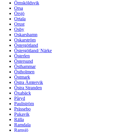
Örnsköldsvik
Orsa
Örsjö
Ortala
Orust
Osby
Oskarshamn
Oskarström
Östergötland
Östergötland/ Närke
Österlen
Östersund
Östhammar
Östholmen
Östmark
Östra Ämtervik
Östra Stranden
Öxabäck
Påryd
Pauliström
Prässebo
Pukavik
Rälla
Ramdala
Ramsjö