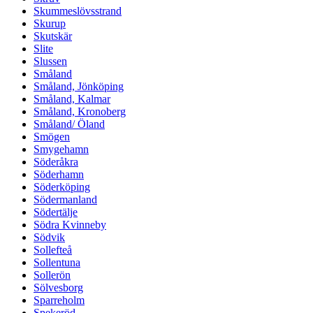
Skummeslövsstrand
Skurup
Skutskär
Slite
Slussen
Småland
Småland, Jönköping
Småland, Kalmar
Småland, Kronoberg
Småland/ Öland
Smögen
Smygehamn
Söderåkra
Söderhamn
Söderköping
Södermanland
Södertälje
Södra Kvinneby
Södvik
Sollefteå
Sollentuna
Sollerön
Sölvesborg
Sparreholm
Spekeröd