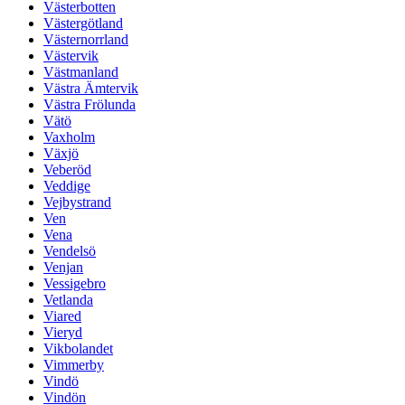
Västerbotten
Västergötland
Västernorrland
Västervik
Västmanland
Västra Ämtervik
Västra Frölunda
Vätö
Vaxholm
Växjö
Veberöd
Veddige
Vejbystrand
Ven
Vena
Vendelsö
Venjan
Vessigebro
Vetlanda
Viared
Vieryd
Vikbolandet
Vimmerby
Vindö
Vindön