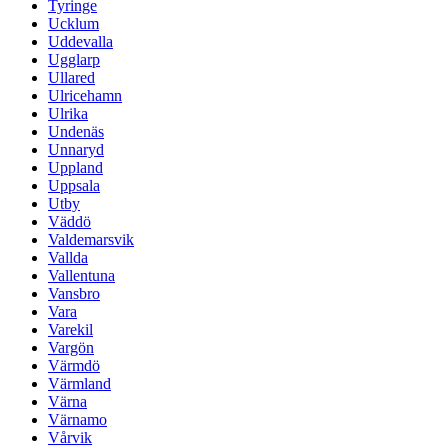
Tyringe
Ucklum
Uddevalla
Ugglarp
Ullared
Ulricehamn
Ulrika
Undenäs
Unnaryd
Uppland
Uppsala
Utby
Väddö
Valdemarsvik
Vallda
Vallentuna
Vansbro
Vara
Varekil
Vargön
Värmdö
Värmland
Värna
Värnamo
Vårvik