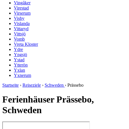
Vingåker
Virestad
Virserum
Visby
Vislanda
Vittaryd
Vittsjö
Vomb
Vreta Kloster
Ydre
Yngsjö
Ystad
Ytterön
Yxlan
Yxnerum
Startseite
›
Reiseziele
›
Schweden
›
Prässebo
Ferienhäuser Prässebo,
Schweden