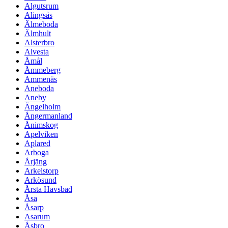
Algutsrum
Alingsås
Älmeboda
Älmhult
Alsterbro
Alvesta
Åmål
Åmmeberg
Ammenäs
Aneboda
Aneby
Ängelholm
Ångermanland
Ånimskog
Apelviken
Aplared
Arboga
Årjäng
Arkelstorp
Arkösund
Årsta Havsbad
Åsa
Åsarp
Asarum
Åsbro