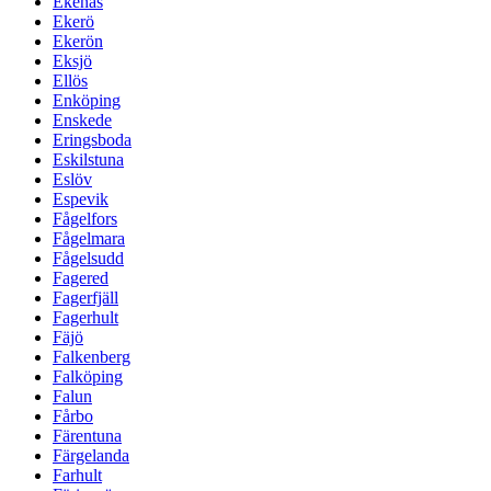
Ekenäs
Ekerö
Ekerön
Eksjö
Ellös
Enköping
Enskede
Eringsboda
Eskilstuna
Eslöv
Espevik
Fågelfors
Fågelmara
Fågelsudd
Fagered
Fagerfjäll
Fagerhult
Fäjö
Falkenberg
Falköping
Falun
Fårbo
Färentuna
Färgelanda
Farhult