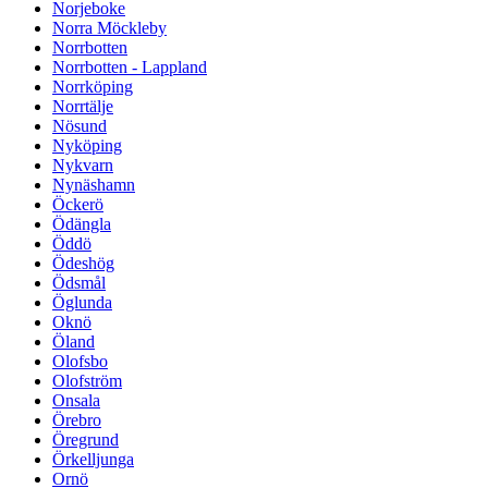
Norjeboke
Norra Möckleby
Norrbotten
Norrbotten - Lappland
Norrköping
Norrtälje
Nösund
Nyköping
Nykvarn
Nynäshamn
Öckerö
Ödängla
Öddö
Ödeshög
Ödsmål
Öglunda
Oknö
Öland
Olofsbo
Olofström
Onsala
Örebro
Öregrund
Örkelljunga
Ornö