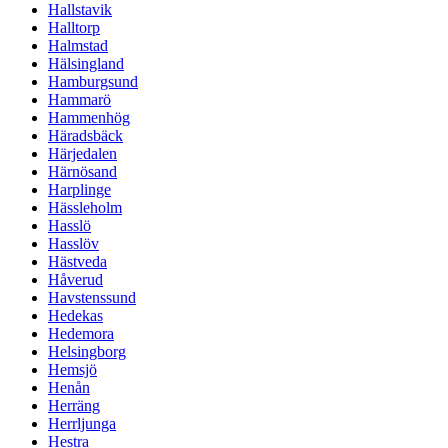
Hallstavik
Halltorp
Halmstad
Hälsingland
Hamburgsund
Hammarö
Hammenhög
Häradsbäck
Härjedalen
Härnösand
Harplinge
Hässleholm
Hasslö
Hasslöv
Hästveda
Håverud
Havstenssund
Hedekas
Hedemora
Helsingborg
Hemsjö
Henån
Herräng
Herrljunga
Hestra