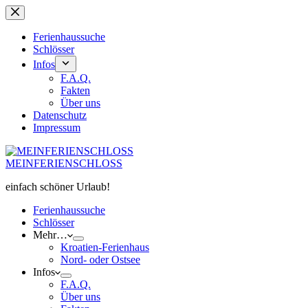
Zum
Inhalt
springen
Ferienhaussuche
Schlösser
Infos
F.A.Q.
Fakten
Über uns
Datenschutz
Impressum
MEINFERIENSCHLOSS
einfach schöner Urlaub!
Ferienhaussuche
Schlösser
Mehr…
Kroatien-Ferienhaus
Nord- oder Ostsee
Infos
F.A.Q.
Über uns