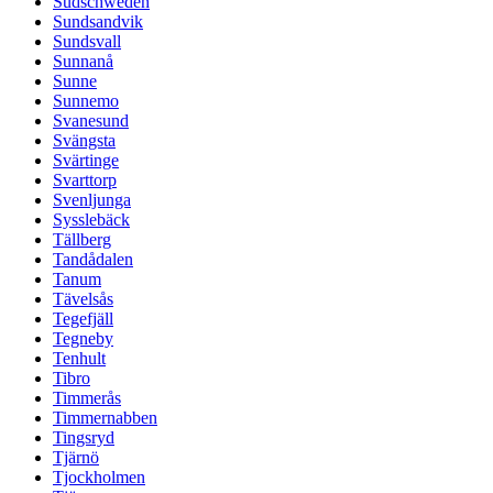
Südschweden
Sundsandvik
Sundsvall
Sunnanå
Sunne
Sunnemo
Svanesund
Svängsta
Svärtinge
Svarttorp
Svenljunga
Sysslebäck
Tällberg
Tandådalen
Tanum
Tävelsås
Tegefjäll
Tegneby
Tenhult
Tibro
Timmerås
Timmernabben
Tingsryd
Tjärnö
Tjockholmen