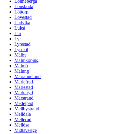
Lönneberga
Lönsboda
Löttorp
Lövestad
Ludvika
Luleå
Lur
Lyr
Lyrestad
Lysekil
Mälby
Malmköping
Malmö
Malung
Mariannelund
Mariefred
Mariestad
Markaryd
Marstrand
Medelpad
Mellbystrand
Melldala
Mellerud
Mellösa
Midtsverige