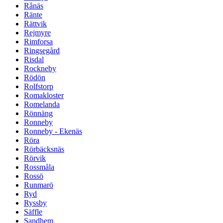
Rånäs
Ränte
Rättvik
Rejmyre
Rimforsa
Ringsegård
Risdal
Rockneby
Rödön
Rolfstorp
Romakloster
Romelanda
Rönnäng
Ronneby
Ronneby - Ekenäs
Röra
Rörbäcksnäs
Rörvik
Rossmåla
Rossö
Runmarö
Ryd
Ryssby
Säffle
Sandhem