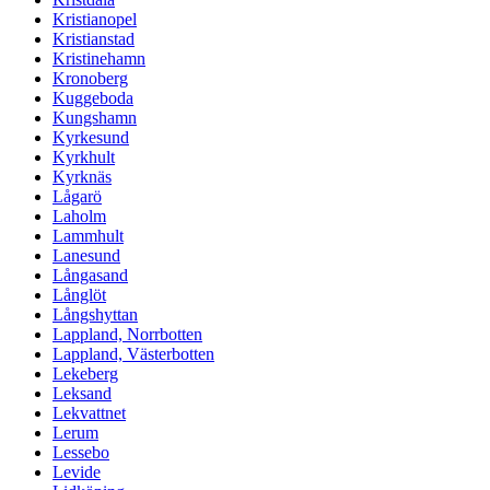
Kristianopel
Kristianstad
Kristinehamn
Kronoberg
Kuggeboda
Kungshamn
Kyrkesund
Kyrkhult
Kyrknäs
Lågarö
Laholm
Lammhult
Lanesund
Långasand
Långlöt
Långshyttan
Lappland, Norrbotten
Lappland, Västerbotten
Lekeberg
Leksand
Lekvattnet
Lerum
Lessebo
Levide