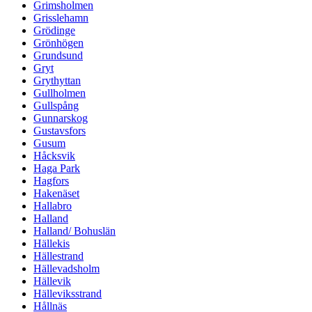
Grimsholmen
Grisslehamn
Grödinge
Grönhögen
Grundsund
Gryt
Grythyttan
Gullholmen
Gullspång
Gunnarskog
Gustavsfors
Gusum
Håcksvik
Haga Park
Hagfors
Hakenäset
Hallabro
Halland
Halland/ Bohuslän
Hällekis
Hällestrand
Hällevadsholm
Hällevik
Hälleviksstrand
Hållnäs