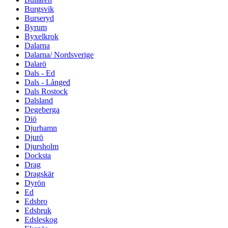
Burgsvik
Burseryd
Byrum
Byxelkrok
Dalarna
Dalarna/ Nordsverige
Dalarö
Dals - Ed
Dals - Långed
Dals Rostock
Dalsland
Degeberga
Diö
Djurhamn
Djurö
Djursholm
Docksta
Drag
Dragskär
Dyrön
Ed
Edsbro
Edsbruk
Edsleskog