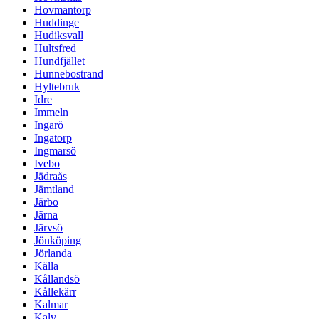
Hovmantorp
Huddinge
Hudiksvall
Hultsfred
Hundfjället
Hunnebostrand
Hyltebruk
Idre
Immeln
Ingarö
Ingatorp
Ingmarsö
Ivebo
Jädraås
Jämtland
Järbo
Järna
Järvsö
Jönköping
Jörlanda
Källa
Kållandsö
Kållekärr
Kalmar
Kalv