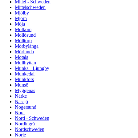
Mittel - Schweden
Mittelschweden
Mjölby
Mjörn
Möja
Molkom
Mollösund
Mölltorp
Mörbylånga
Mörlunda
Motala
Mullhyttan
Munka - Ljungby
Munkedal
Munkfors
Munsö
Myggenäs
Närke
Nässjö
Nogersund
Nora
Nord - Schweden
Nordingrå
Nordschweden
Norje