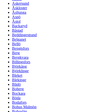
Askersund
Åskloster
Åsljunga
Aspö
Åstol
Backaryd
Båstad
Beddingestrand
Belganet
Bellö
Bengtsfors
Berg
Bergkvara
Billingsfors
Björkäng
Björklinge
Bleket
Blekinge
Blidö
Boberg
Bockara
Böda
Bodafors
Bohus Malmön
Bohuslän