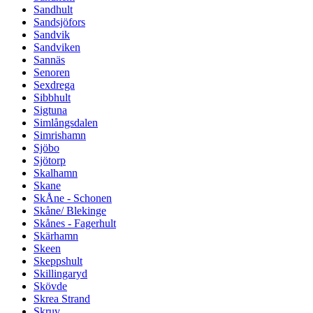
Sandhult
Sandsjöfors
Sandvik
Sandviken
Sannäs
Senoren
Sexdrega
Sibbhult
Sigtuna
Simlångsdalen
Simrishamn
Sjöbo
Sjötorp
Skalhamn
Skane
SkÅne - Schonen
Skåne/ Blekinge
Skånes - Fagerhult
Skärhamn
Skeen
Skeppshult
Skillingaryd
Skövde
Skrea Strand
Skruv