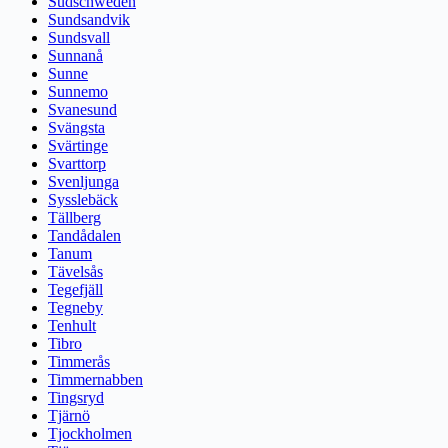
Südschweden
Sundsandvik
Sundsvall
Sunnanå
Sunne
Sunnemo
Svanesund
Svängsta
Svärtinge
Svarttorp
Svenljunga
Sysslebäck
Tällberg
Tandådalen
Tanum
Tävelsås
Tegefjäll
Tegneby
Tenhult
Tibro
Timmerås
Timmernabben
Tingsryd
Tjärnö
Tjockholmen