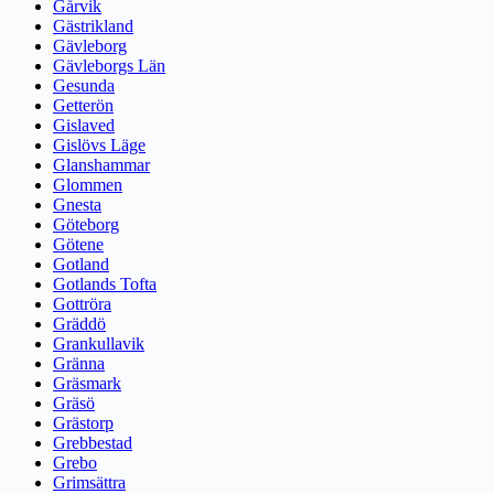
Gårvik
Gästrikland
Gävleborg
Gävleborgs Län
Gesunda
Getterön
Gislaved
Gislövs Läge
Glanshammar
Glommen
Gnesta
Göteborg
Götene
Gotland
Gotlands Tofta
Gottröra
Gräddö
Grankullavik
Gränna
Gräsmark
Gräsö
Grästorp
Grebbestad
Grebo
Grimsättra