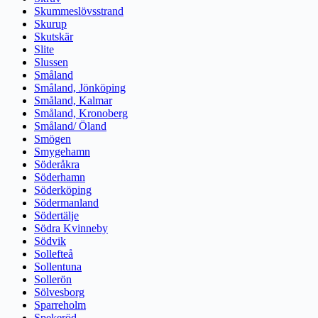
Skummeslövsstrand
Skurup
Skutskär
Slite
Slussen
Småland
Småland, Jönköping
Småland, Kalmar
Småland, Kronoberg
Småland/ Öland
Smögen
Smygehamn
Söderåkra
Söderhamn
Söderköping
Södermanland
Södertälje
Södra Kvinneby
Södvik
Sollefteå
Sollentuna
Sollerön
Sölvesborg
Sparreholm
Spekeröd