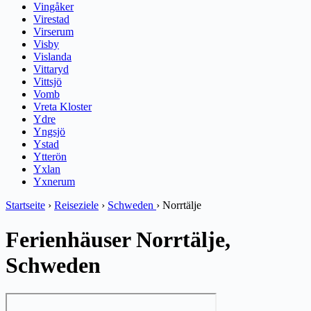
Vingåker
Virestad
Virserum
Visby
Vislanda
Vittaryd
Vittsjö
Vomb
Vreta Kloster
Ydre
Yngsjö
Ystad
Ytterön
Yxlan
Yxnerum
Startseite
›
Reiseziele
›
Schweden
›
Norrtälje
Ferienhäuser Norrtälje,
Schweden