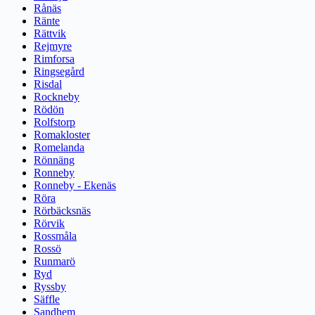
Rånäs
Ränte
Rättvik
Rejmyre
Rimforsa
Ringsegård
Risdal
Rockneby
Rödön
Rolfstorp
Romakloster
Romelanda
Rönnäng
Ronneby
Ronneby - Ekenäs
Röra
Rörbäcksnäs
Rörvik
Rossmåla
Rossö
Runmarö
Ryd
Ryssby
Säffle
Sandhem