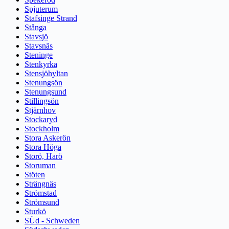
Spjuterum
Stafsinge Strand
Stånga
Stavsjö
Stavsnäs
Steninge
Stenkyrka
Stensjöhyltan
Stenungsön
Stenungsund
Stillingsön
Stjärnhov
Stockaryd
Stockholm
Stora Askerön
Stora Höga
Storö, Harö
Storuman
Stöten
Strängnäs
Strömstad
Strömsund
Sturkö
SÜd - Schweden