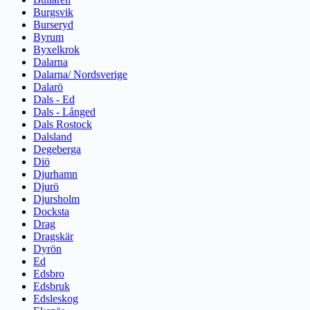
Burgsvik
Burseryd
Byrum
Byxelkrok
Dalarna
Dalarna/ Nordsverige
Dalarö
Dals - Ed
Dals - Långed
Dals Rostock
Dalsland
Degeberga
Diö
Djurhamn
Djurö
Djursholm
Docksta
Drag
Dragskär
Dyrön
Ed
Edsbro
Edsbruk
Edsleskog