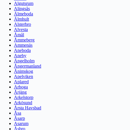
Algutsrum
Alingsås
Älmeboda
Älmhult
Alsterbro
Alvesta
Åmål
Åmmeberg
Ammenäs
Aneboda
Aneby
Ängelholm
Ångermanland
Ånimskog
Apelviken
Aplared
Arboga
Årjäng
Arkelstorp
Arkösund
Årsta Havsbad
Åsa
Åsarp
Asarum
Åsbro