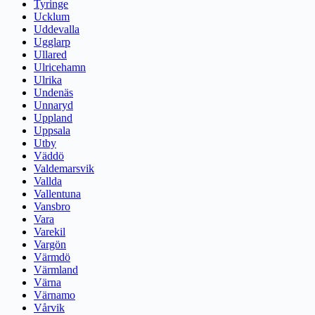
Tyringe
Ucklum
Uddevalla
Ugglarp
Ullared
Ulricehamn
Ulrika
Undenäs
Unnaryd
Uppland
Uppsala
Utby
Väddö
Valdemarsvik
Vallda
Vallentuna
Vansbro
Vara
Varekil
Vargön
Värmdö
Värmland
Värna
Värnamo
Vårvik