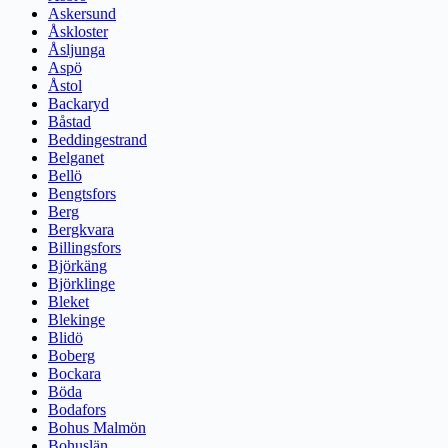
Askersund
Åskloster
Åsljunga
Aspö
Åstol
Backaryd
Båstad
Beddingestrand
Belganet
Bellö
Bengtsfors
Berg
Bergkvara
Billingsfors
Björkäng
Björklinge
Bleket
Blekinge
Blidö
Boberg
Bockara
Böda
Bodafors
Bohus Malmön
Bohuslän