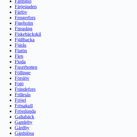
Färingsö
Färjestaden
Färlöv
Fengerfors
Figeholm
Finspång
Fiskebäckskil
Fjällbacka
Fjärås
Flatön
Flen
Floda
Fnorrbotten
Föllinge
Förslöv
Fotö
Frändefors
Frillesås
Fröjel
Frösakull
Frösslunda
Galtabäck
Gamleby
Gårdby
Gärdslösa