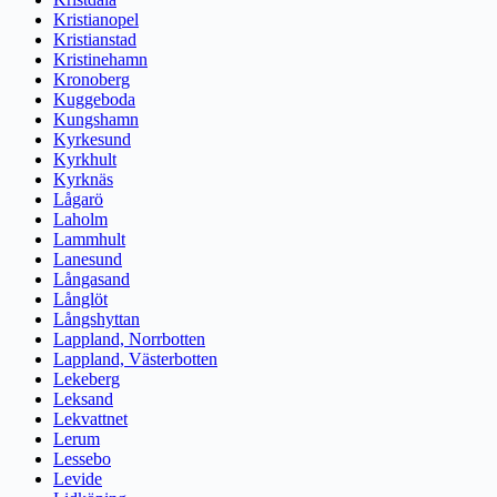
Kristianopel
Kristianstad
Kristinehamn
Kronoberg
Kuggeboda
Kungshamn
Kyrkesund
Kyrkhult
Kyrknäs
Lågarö
Laholm
Lammhult
Lanesund
Långasand
Långlöt
Långshyttan
Lappland, Norrbotten
Lappland, Västerbotten
Lekeberg
Leksand
Lekvattnet
Lerum
Lessebo
Levide