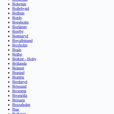
Bokenäs
Bollebygd
Bollnäs
Borås
Borgholm
Borlänge
Borrby
Bottnaryd
Bovallstrand
Boxholm
Braås
Bråbo
Bräkne - Hoby
Brålanda
Brännö
Brastad
Brattön
Bredaryd
Brissund
Bromma
Bromölla
Brösarp
Bruzaholm
Bua
Bullaren