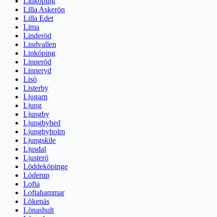
Lidköping
Lilla Askerön
Lilla Edet
Lima
Linderöd
Lindvallen
Linköping
Linneröd
Linneryd
Lisö
Listerby
Ljugarn
Ljung
Ljungby
Ljungbyhed
Ljungbyholm
Ljungskile
Ljusdal
Ljusterö
Löddeköpinge
Löderup
Lofta
Loftahammar
Lökenäs
Lönashult