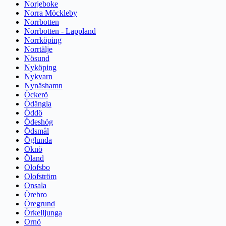
Norjeboke
Norra Möckleby
Norrbotten
Norrbotten - Lappland
Norrköping
Norrtälje
Nösund
Nyköping
Nykvarn
Nynäshamn
Öckerö
Ödängla
Öddö
Ödeshög
Ödsmål
Öglunda
Oknö
Öland
Olofsbo
Olofström
Onsala
Örebro
Öregrund
Örkelljunga
Ornö