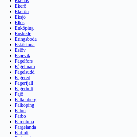
Ekenäs
Ekerö
Ekerön
Eksjö
Ellös
Enköping
Enskede
Eringsboda
Eskilstuna
Eslöv
Espevik
Fågelfors
Fågelmara
Fågelsudd
Fagered
Fagerfjäll
Fagerhult
Fäjö
Falkenberg
Falköping
Falun
Fårbo
Färentuna
Färgelanda
Farhult