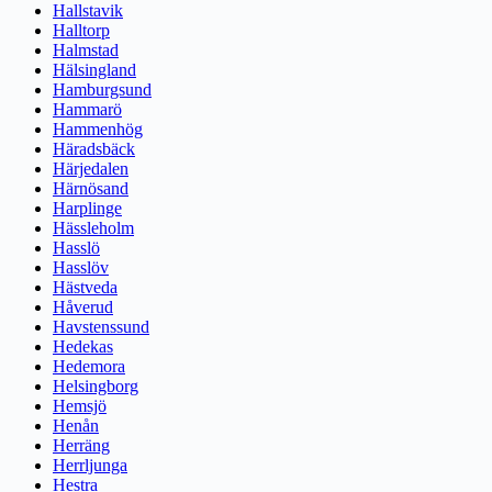
Hallstavik
Halltorp
Halmstad
Hälsingland
Hamburgsund
Hammarö
Hammenhög
Häradsbäck
Härjedalen
Härnösand
Harplinge
Hässleholm
Hasslö
Hasslöv
Hästveda
Håverud
Havstenssund
Hedekas
Hedemora
Helsingborg
Hemsjö
Henån
Herräng
Herrljunga
Hestra