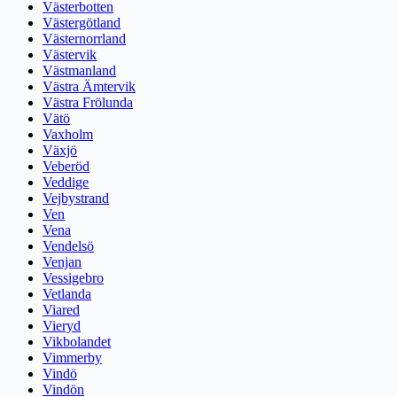
Västerbotten
Västergötland
Västernorrland
Västervik
Västmanland
Västra Ämtervik
Västra Frölunda
Vätö
Vaxholm
Växjö
Veberöd
Veddige
Vejbystrand
Ven
Vena
Vendelsö
Venjan
Vessigebro
Vetlanda
Viared
Vieryd
Vikbolandet
Vimmerby
Vindö
Vindön