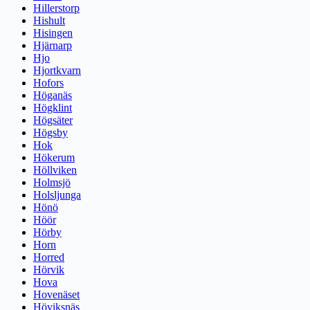
Hillerstorp
Hishult
Hisingen
Hjärnarp
Hjo
Hjortkvarn
Hofors
Höganäs
Högklint
Högsäter
Högsby
Hok
Hökerum
Höllviken
Holmsjö
Holsljunga
Hönö
Höör
Hörby
Horn
Horred
Hörvik
Hova
Hovenäset
Höviksnäs