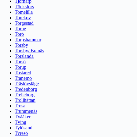
Tjörnarp
Töcksfors
Tomelilla
Torekov
Torgestad
Torne
Torö
Torpshammar
Torsby
Torsby/ Branäs
Torslanda
Torsö
Torup
Tostared
Tranemo
Träslövsläge
Tredenborg
Trelleborg
Trollhättan
Trosa
Trummenäs
Tvååker
Tving
Tylösand
Tyresö