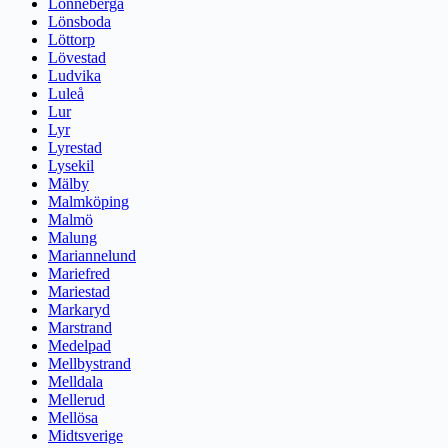
Lönneberga
Lönsboda
Löttorp
Lövestad
Ludvika
Luleå
Lur
Lyr
Lyrestad
Lysekil
Mälby
Malmköping
Malmö
Malung
Mariannelund
Mariefred
Mariestad
Markaryd
Marstrand
Medelpad
Mellbystrand
Melldala
Mellerud
Mellösa
Midtsverige