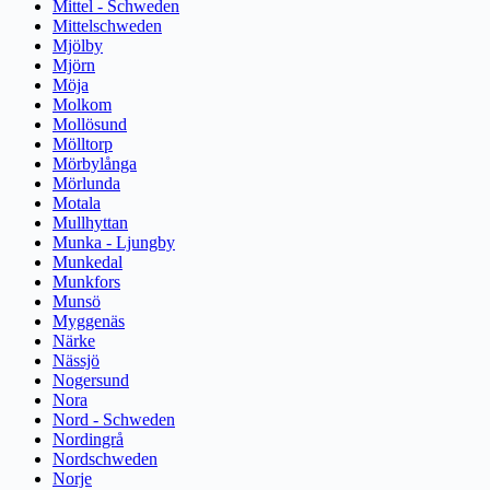
Mittel - Schweden
Mittelschweden
Mjölby
Mjörn
Möja
Molkom
Mollösund
Mölltorp
Mörbylånga
Mörlunda
Motala
Mullhyttan
Munka - Ljungby
Munkedal
Munkfors
Munsö
Myggenäs
Närke
Nässjö
Nogersund
Nora
Nord - Schweden
Nordingrå
Nordschweden
Norje