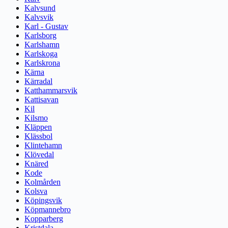
Kalvsund
Kalvsvik
Karl - Gustav
Karlsborg
Karlshamn
Karlskoga
Karlskrona
Kärna
Kärradal
Katthammarsvik
Kattisavan
Kil
Kilsmo
Kläppen
Klässbol
Klintehamn
Klövedal
Knäred
Kode
Kolmården
Kolsva
Köpingsvik
Köpmannebro
Kopparberg
Kristdala