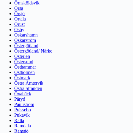
Örnsköldsvik
Orsa
Örsjö
Ortala
Orust
Osby
Oskarshamn
Oskarström
Östergötland
Östergötland/ Närke
Österlen
Östersund
Östhammar
Östholmen
Östmark
Östra Ämtervik
Östra Stranden
Öxabäck
Påryd
Pauliström
Prässebo
Pukavik
Rälla
Ramdala
Ramsjö