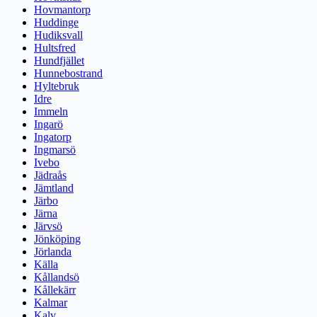
Hovmantorp
Huddinge
Hudiksvall
Hultsfred
Hundfjället
Hunnebostrand
Hyltebruk
Idre
Immeln
Ingarö
Ingatorp
Ingmarsö
Ivebo
Jädraås
Jämtland
Järbo
Järna
Järvsö
Jönköping
Jörlanda
Källa
Kållandsö
Kållekärr
Kalmar
Kalv