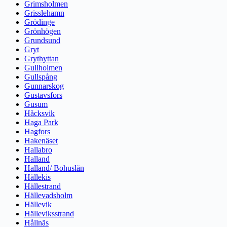
Grimsholmen
Grisslehamn
Grödinge
Grönhögen
Grundsund
Gryt
Grythyttan
Gullholmen
Gullspång
Gunnarskog
Gustavsfors
Gusum
Håcksvik
Haga Park
Hagfors
Hakenäset
Hallabro
Halland
Halland/ Bohuslän
Hällekis
Hällestrand
Hällevadsholm
Hällevik
Hälleviksstrand
Hållnäs