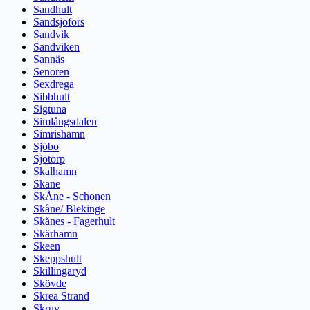
Sandhult
Sandsjöfors
Sandvik
Sandviken
Sannäs
Senoren
Sexdrega
Sibbhult
Sigtuna
Simlångsdalen
Simrishamn
Sjöbo
Sjötorp
Skalhamn
Skane
SkÅne - Schonen
Skåne/ Blekinge
Skånes - Fagerhult
Skärhamn
Skeen
Skeppshult
Skillingaryd
Skövde
Skrea Strand
Skruv