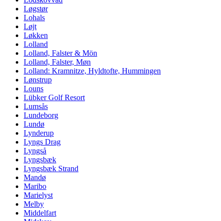
Løgstør
Lohals
Løjt
Løkken
Lolland
Lolland, Falster & Mön
Lolland, Falster, Møn
Lolland: Kramnitze, Hyldtofte, Hummingen
Lønstrup
Louns
Lübker Golf Resort
Lumsås
Lundeborg
Lundø
Lynderup
Lyngs Drag
Lyngså
Lyngsbæk
Lyngsbæk Strand
Mandø
Maribo
Marielyst
Melby
Middelfart