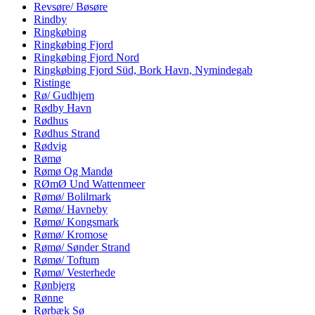
Revsøre/ Bøsøre
Rindby
Ringkøbing
Ringkøbing Fjord
Ringkøbing Fjord Nord
Ringkøbing Fjord Süd, Bork Havn, Nymindegab
Ristinge
Rø/ Gudhjem
Rødby Havn
Rødhus
Rødhus Strand
Rødvig
Rømø
Rømø Og Mandø
RØmØ Und Wattenmeer
Rømø/ Bolilmark
Rømø/ Havneby
Rømø/ Kongsmark
Rømø/ Kromose
Rømø/ Sønder Strand
Rømø/ Toftum
Rømø/ Vesterhede
Rønbjerg
Rønne
Rørbæk Sø