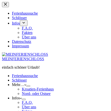
Zum
Inhalt
springen
Ferienhaussuche
Schlösser
Infos
F.A.Q.
Fakten
Über uns
Datenschutz
Impressum
MEINFERIENSCHLOSS
einfach schöner Urlaub!
Ferienhaussuche
Schlösser
Mehr…
Kroatien-Ferienhaus
Nord- oder Ostsee
Infos
F.A.Q.
Über uns