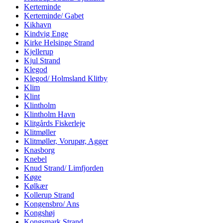
Kerteminde
Kerteminde/ Gabet
Kikhavn
Kindvig Enge
Kirke Helsinge Strand
Kjellerup
Kjul Strand
Klegod
Klegod/ Holmsland Klitby
Klim
Klint
Klintholm
Klintholm Havn
Klitgårds Fiskerleje
Klitmøller
Klitmøller, Vorupør, Agger
Knasborg
Knebel
Knud Strand/ Limfjorden
Køge
Kølkær
Kollerup Strand
Kongensbro/ Ans
Kongshøj
Kongsmark Strand