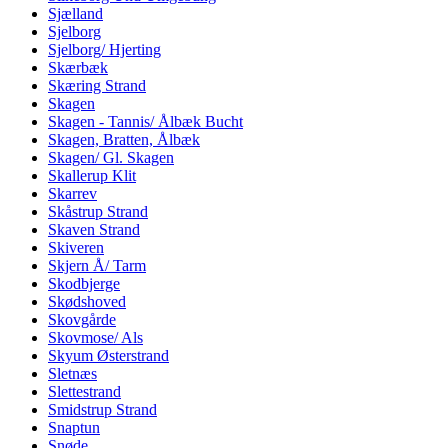
Sjælland
Sjelborg
Sjelborg/ Hjerting
Skærbæk
Skæring Strand
Skagen
Skagen - Tannis/ Ålbæk Bucht
Skagen, Bratten, Ålbæk
Skagen/ Gl. Skagen
Skallerup Klit
Skarrev
Skåstrup Strand
Skaven Strand
Skiveren
Skjern Å/ Tarm
Skodbjerge
Skødshoved
Skovgårde
Skovmose/ Als
Skyum Østerstrand
Sletnæs
Slettestrand
Smidstrup Strand
Snaptun
Snøde