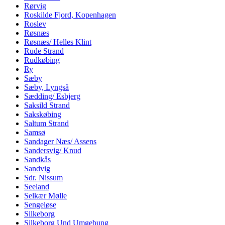
Rørvig
Roskilde Fjord, Kopenhagen
Roslev
Røsnæs
Røsnæs/ Helles Klint
Rude Strand
Rudkøbing
Ry
Sæby
Sæby, Lyngså
Sædding/ Esbjerg
Saksild Strand
Sakskøbing
Saltum Strand
Samsø
Sandager Næs/ Assens
Sandersvig/ Knud
Sandkås
Sandvig
Sdr. Nissum
Seeland
Selkær Mølle
Sengeløse
Silkeborg
Silkeborg Und Umgebung