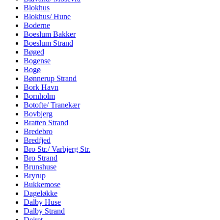
Blokhus
Blokhus/ Hune
Boderne
Boeslum Bakker
Boeslum Strand
Bøged
Bogense
Bogø
Bønnerup Strand
Bork Havn
Bornholm
Botofte/ Tranekær
Bovbjerg
Bratten Strand
Bredebro
Bredfjed
Bro Str./ Varbjerg Str.
Bro Strand
Brunshuse
Bryrup
Bukkemose
Dageløkke
Dalby Huse
Dalby Strand
Dejret