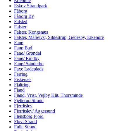
Ertebølle
Eskov Strandpark
Fåborg
Fåborg By
Falsled
Falster
Falster, Kongsnæs
Falster, Marielyst, Sildestrup, Gedesby, Elkenøre
Fanø
Fanø Bad
Fanø/ Grøndal
Fanø/ Rindby
Fanø/ Sønderho
Faxe Ladeplads
Ferring
Fiskenæs
Fjaltring
Fjand
Fjand, Vrist, Vejlby Klit, Thorsminde
Fjellerup Strand
Fjerritslev
Fjerritslev/ Aggersund
Flensborg Fjord
Flovt Strand
Følle Strand