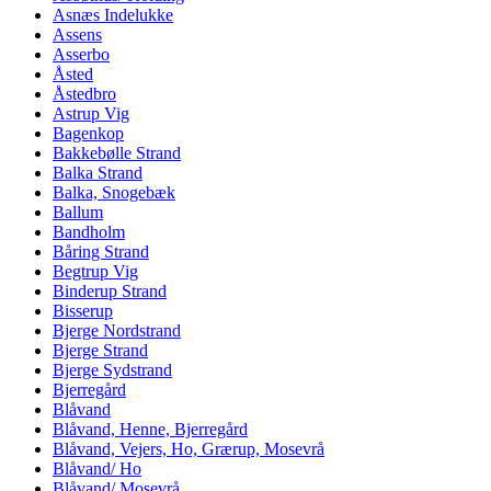
Asnæs Indelukke
Assens
Asserbo
Åsted
Åstedbro
Astrup Vig
Bagenkop
Bakkebølle Strand
Balka Strand
Balka, Snogebæk
Ballum
Bandholm
Båring Strand
Begtrup Vig
Binderup Strand
Bisserup
Bjerge Nordstrand
Bjerge Strand
Bjerge Sydstrand
Bjerregård
Blåvand
Blåvand, Henne, Bjerregård
Blåvand, Vejers, Ho, Grærup, Mosevrå
Blåvand/ Ho
Blåvand/ Mosevrå