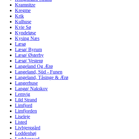
Kramnitze
Kregme
Krik
Kulhuse
Kvie Sø
Kyndeløse
Kysing Næs
Læsø
Læsø/ Byrum
Læsø/ Østerby
Læsø/ Vesterø
Langeland Og Ærø
Langeland, Süd - Funen
Langeland, Tåsinge & Ærø
Langerhuse
Langø/ Nakskov
Lemvig
Lild Strand
Limfjord
Limfjorden
Liseleje
Listed
Livbjerggård
Loddenhøj
Lodskovvad