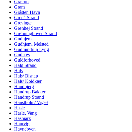
Grærup
Gram
Gråsten Havn
Grenå Strand
Grevinge
Grønhøj Strand
Grønninghoved Strand
Gudhjem
Gudhjem, Melsted
Gudmindrup Lyng
Gudnæs
Guldforhoved
Hald Strand
Hals
Hals/ Bisnap
Hals/ Koldkær
Handbjerg
Handrup Bakker
Handrup Strand
Hanstholm/ Vigsø
Hasle
Hasle, Vang
Hasmark
Haurvig
Havnebyen