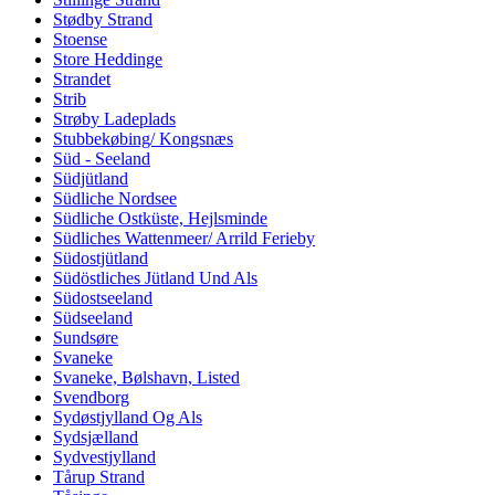
Stødby Strand
Stoense
Store Heddinge
Strandet
Strib
Strøby Ladeplads
Stubbekøbing/ Kongsnæs
Süd - Seeland
Südjütland
Südliche Nordsee
Südliche Ostküste, Hejlsminde
Südliches Wattenmeer/ Arrild Ferieby
Südostjütland
Südöstliches Jütland Und Als
Südostseeland
Südseeland
Sundsøre
Svaneke
Svaneke, Bølshavn, Listed
Svendborg
Sydøstjylland Og Als
Sydsjælland
Sydvestjylland
Tårup Strand