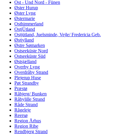
Ost - Und Nord - Fünen
Øster Hurup
Øster Lyng
Østermarie
Osthimmerland
OstjÜtland
Ostjütland, Juelsminde, Vejle/ Fredericia Geb.
Østjylland
Østre Sømarken
Ostseeküste Nord
Ostseeküste Süd
Østsjælland
Overby Lyng
Overdråby Strand
Plejerup Huse
Pøt Strandby
Præstø
Råbjerg/ Bunken
Råbylille Strand
Råde Strand
Rågeleje
Reersø
Region Århus
Region Ribe
Rendbjerg Strand