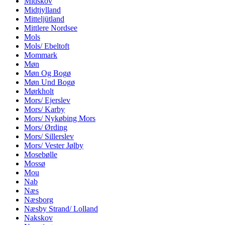
Midskov
Midtjylland
Mitteljütland
Mittlere Nordsee
Mols
Mols/ Ebeltoft
Mommark
Møn
Møn Og Bogø
Møn Und Bogø
Mørkholt
Mors/ Ejerslev
Mors/ Karby
Mors/ Nykøbing Mors
Mors/ Ørding
Mors/ Sillerslev
Mors/ Vester Jølby
Mosebølle
Mossø
Mou
Nab
Næs
Næsborg
Næsby Strand/ Lolland
Nakskov