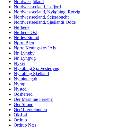
Nordwestjütland
Nordwestseeland, Isefjord
Nordwestseeland, Nykøbing, Rørvig
Nordwestseeland, Sejerøbucht
Nordwestseeland, Sjællands Odde
Nørhede
Nørhede Øst
Nørlev Strand
Nørre Bjert
Nørre Kettingskov/ Als
Nr. Lyngby
Nr. Lyngvig
Nyker
Nykøbing Sj./ Vesterlyng
Nykøbing Sjælland
Nymindegab
Nyrup
Nysted
Odsherred
Øer Maritime Ferieby
Øer Strand
Øer/ Lærkelunden
Oksbøl
Ordrup
Ordrup Næs