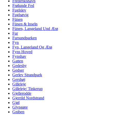
Frederikshavn
Frølunde Fed
Fuglslev
Fuglsøvig
Fünen
Fünen & Inseln
Fünen, Langeland Und Ærø
Fur
Fursundparken
Fyn
Fyn, Langeland Og Ærø
Fyns Hoved
Fynshav
Gatten
Gedesby
Gedser
Gerlev Strandpark
Gershøj
Gilleleje
Gilleleje/ Tinkerup
Gjellerodde
Gjerrild Nordstrand
Gjøl
Glyngøre
Gniben