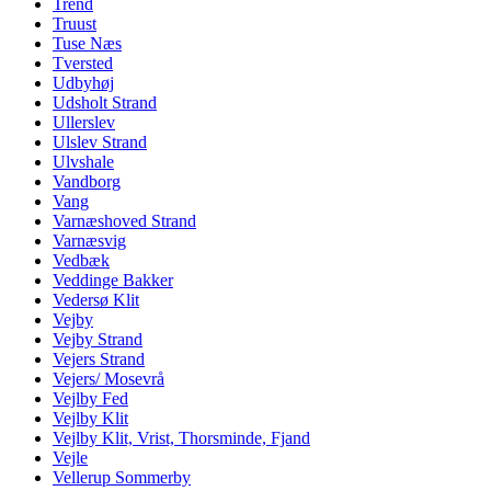
Trend
Truust
Tuse Næs
Tversted
Udbyhøj
Udsholt Strand
Ullerslev
Ulslev Strand
Ulvshale
Vandborg
Vang
Varnæshoved Strand
Varnæsvig
Vedbæk
Veddinge Bakker
Vedersø Klit
Vejby
Vejby Strand
Vejers Strand
Vejers/ Mosevrå
Vejlby Fed
Vejlby Klit
Vejlby Klit, Vrist, Thorsminde, Fjand
Vejle
Vellerup Sommerby