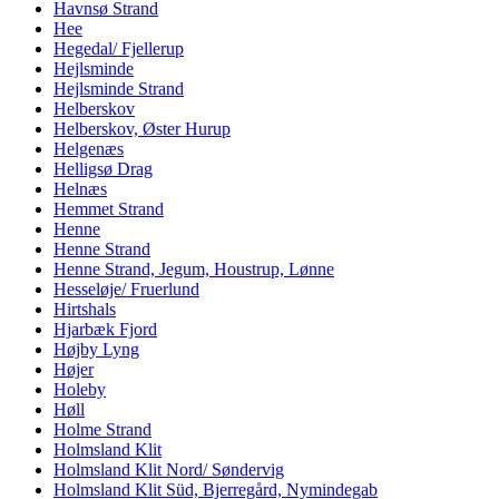
Havnsø Strand
Hee
Hegedal/ Fjellerup
Hejlsminde
Hejlsminde Strand
Helberskov
Helberskov, Øster Hurup
Helgenæs
Helligsø Drag
Helnæs
Hemmet Strand
Henne
Henne Strand
Henne Strand, Jegum, Houstrup, Lønne
Hesseløje/ Fruerlund
Hirtshals
Hjarbæk Fjord
Højby Lyng
Højer
Holeby
Høll
Holme Strand
Holmsland Klit
Holmsland Klit Nord/ Søndervig
Holmsland Klit Süd, Bjerregård, Nymindegab