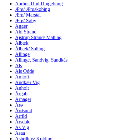
Aarhus Und Umgebung
Ærø/ Ærøskøbing
Ærø/ Marstal
Ærø/ Søby
Agger
Ahl Strand
Ajstrup Strand/ Malling
Ålbæk
Ålbæk/ Salling
Allinge
Allinge, Sandvig, Sandkås
Als
Als Odde
Amtoft
Andkær Vig
Anholt
Årgab
Arnager
Årø
Årøsund
Arrild
Årsdale
As Vig
Asaa
Asbølhus/ Kolding