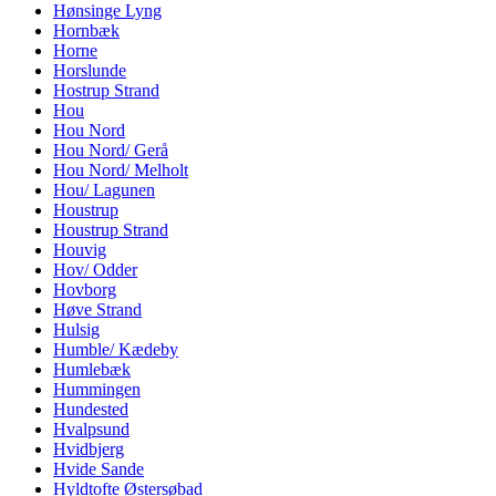
Hønsinge Lyng
Hornbæk
Horne
Horslunde
Hostrup Strand
Hou
Hou Nord
Hou Nord/ Gerå
Hou Nord/ Melholt
Hou/ Lagunen
Houstrup
Houstrup Strand
Houvig
Hov/ Odder
Hovborg
Høve Strand
Hulsig
Humble/ Kædeby
Humlebæk
Hummingen
Hundested
Hvalpsund
Hvidbjerg
Hvide Sande
Hyldtofte Østersøbad