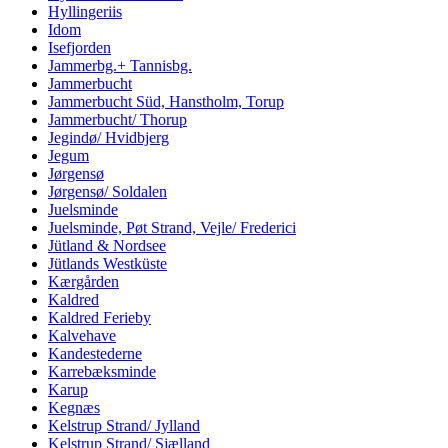
Hyllingeriis
Idom
Isefjorden
Jammerbg.+ Tannisbg.
Jammerbucht
Jammerbucht Süd, Hanstholm, Torup
Jammerbucht/ Thorup
Jegindø/ Hvidbjerg
Jegum
Jørgensø
Jørgensø/ Soldalen
Juelsminde
Juelsminde, Pøt Strand, Vejle/ Frederici
Jütland & Nordsee
Jütlands Westküste
Kærgården
Kaldred
Kaldred Ferieby
Kalvehave
Kandestederne
Karrebæksminde
Karup
Kegnæs
Kelstrup Strand/ Jylland
Kelstrup Strand/ Sjælland