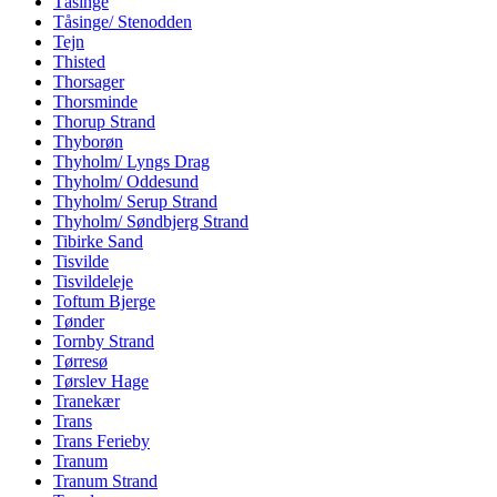
Tåsinge
Tåsinge/ Stenodden
Tejn
Thisted
Thorsager
Thorsminde
Thorup Strand
Thyborøn
Thyholm/ Lyngs Drag
Thyholm/ Oddesund
Thyholm/ Serup Strand
Thyholm/ Søndbjerg Strand
Tibirke Sand
Tisvilde
Tisvildeleje
Toftum Bjerge
Tønder
Tornby Strand
Tørresø
Tørslev Hage
Tranekær
Trans
Trans Ferieby
Tranum
Tranum Strand