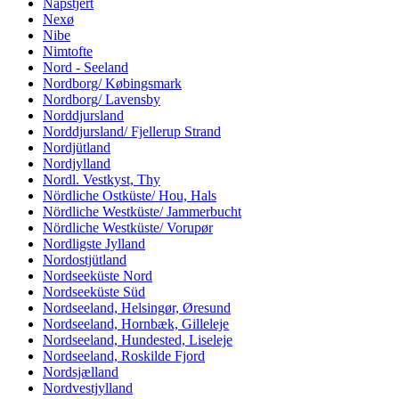
Napstjert
Nexø
Nibe
Nimtofte
Nord - Seeland
Nordborg/ Købingsmark
Nordborg/ Lavensby
Norddjursland
Norddjursland/ Fjellerup Strand
Nordjütland
Nordjylland
Nordl. Vestkyst, Thy
Nördliche Ostküste/ Hou, Hals
Nördliche Westküste/ Jammerbucht
Nördliche Westküste/ Vorupør
Nordligste Jylland
Nordostjütland
Nordseeküste Nord
Nordseeküste Süd
Nordseeland, Helsingør, Øresund
Nordseeland, Hornbæk, Gilleleje
Nordseeland, Hundested, Liseleje
Nordseeland, Roskilde Fjord
Nordsjælland
Nordvestjylland