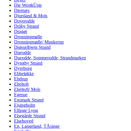
Die WestkÜste
Diernæs
Djursland & Mols
Doverodde
Dråby Strand
Dragør
Dronningmølle
Dronningmølle/ Munkerup
Drøsselbjerg Strand
Dueodde
Dueodde, Sommerodde, Strandmarken
Dyngby Strand
Dyreborg
Ebbeløkke
Ebdrup
Ebeltoft
Ebeltoft/ Mols
Egense
Egsmark Strand
Ejsingholm
Ellinge Lyng
Elsegårde Strand
Elsehoved
En, Langeland, TÅsinge