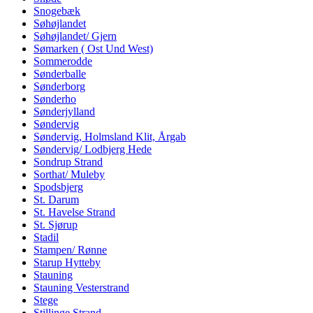
Snogebæk
Søhøjlandet
Søhøjlandet/ Gjern
Sømarken ( Ost Und West)
Sommerodde
Sønderballe
Sønderborg
Sønderho
Sønderjylland
Søndervig
Søndervig, Holmsland Klit, Årgab
Søndervig/ Lodbjerg Hede
Sondrup Strand
Sorthat/ Muleby
Spodsbjerg
St. Darum
St. Havelse Strand
St. Sjørup
Stadil
Stampen/ Rønne
Starup Hytteby
Stauning
Stauning Vesterstrand
Stege
Stillinge Strand