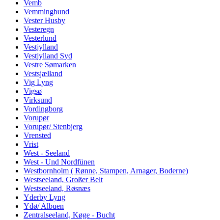
Vemb
Vemmingbund
Vester Husby
Vesteregn
Vesterlund
Vestjylland
Vestjylland Syd
Vestre Sømarken
Vestsjælland
Vig Lyng
Vigsø
Virksund
Vordingborg
Vorupør
Vorupør/ Stenbjerg
Vrensted
Vrist
West - Seeland
West - Und Nordfünen
Westbornholm ( Rønne, Stampen, Arnager, Boderne)
Westseeland, Großer Belt
Westseeland, Røsnæs
Yderby Lyng
Ydø/ Albuen
Zentralseeland, Køge - Bucht