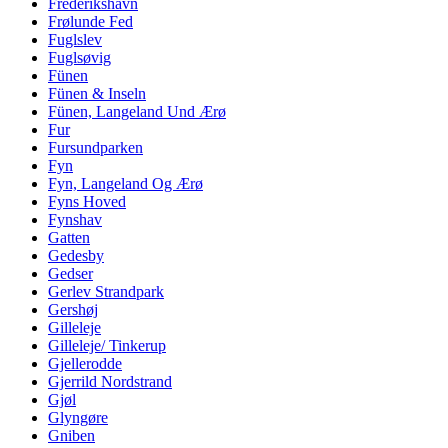
Frederikshavn
Frølunde Fed
Fuglslev
Fuglsøvig
Fünen
Fünen & Inseln
Fünen, Langeland Und Ærø
Fur
Fursundparken
Fyn
Fyn, Langeland Og Ærø
Fyns Hoved
Fynshav
Gatten
Gedesby
Gedser
Gerlev Strandpark
Gershøj
Gilleleje
Gilleleje/ Tinkerup
Gjellerodde
Gjerrild Nordstrand
Gjøl
Glyngøre
Gniben