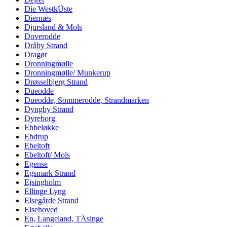
Die WestkÜste
Diernæs
Djursland & Mols
Doverodde
Dråby Strand
Dragør
Dronningmølle
Dronningmølle/ Munkerup
Drøsselbjerg Strand
Dueodde
Dueodde, Sommerodde, Strandmarken
Dyngby Strand
Dyreborg
Ebbeløkke
Ebdrup
Ebeltoft
Ebeltoft/ Mols
Egense
Egsmark Strand
Ejsingholm
Ellinge Lyng
Elsegårde Strand
Elsehoved
En, Langeland, TÅsinge