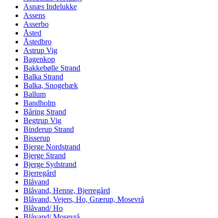
Asnæs Indelukke
Assens
Asserbo
Åsted
Åstedbro
Astrup Vig
Bagenkop
Bakkebølle Strand
Balka Strand
Balka, Snogebæk
Ballum
Bandholm
Båring Strand
Begtrup Vig
Binderup Strand
Bisserup
Bjerge Nordstrand
Bjerge Strand
Bjerge Sydstrand
Bjerregård
Blåvand
Blåvand, Henne, Bjerregård
Blåvand, Vejers, Ho, Grærup, Mosevrå
Blåvand/ Ho
Blåvand/ Mosevrå