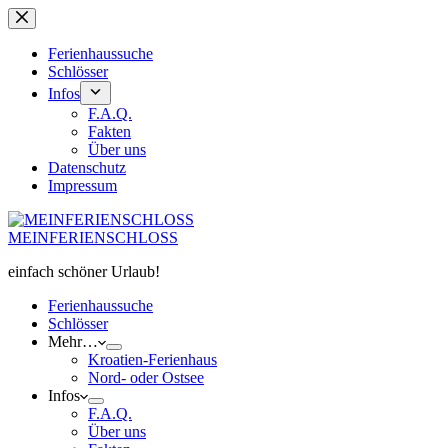
Zum
Inhalt
springen
Ferienhaussuche
Schlösser
Infos
F.A.Q.
Fakten
Über uns
Datenschutz
Impressum
MEINFERIENSCHLOSS
einfach schöner Urlaub!
Ferienhaussuche
Schlösser
Mehr…
Kroatien-Ferienhaus
Nord- oder Ostsee
Infos
F.A.Q.
Über uns