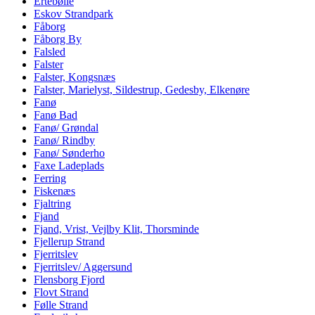
Ertebølle
Eskov Strandpark
Fåborg
Fåborg By
Falsled
Falster
Falster, Kongsnæs
Falster, Marielyst, Sildestrup, Gedesby, Elkenøre
Fanø
Fanø Bad
Fanø/ Grøndal
Fanø/ Rindby
Fanø/ Sønderho
Faxe Ladeplads
Ferring
Fiskenæs
Fjaltring
Fjand
Fjand, Vrist, Vejlby Klit, Thorsminde
Fjellerup Strand
Fjerritslev
Fjerritslev/ Aggersund
Flensborg Fjord
Flovt Strand
Følle Strand