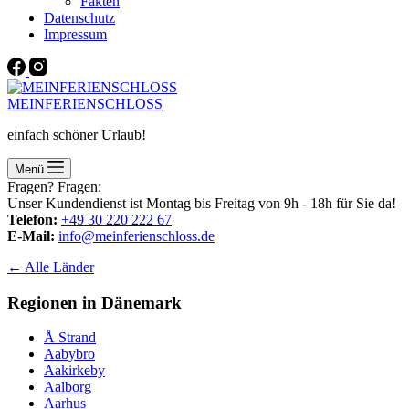
Fakten
Datenschutz
Impressum
MEINFERIENSCHLOSS
einfach schöner Urlaub!
Menü
Fragen? Fragen:
Unser Kundendienst ist Montag bis Freitag von 9h - 18h für Sie da!
Telefon:
+49 30 220 222 67
E-Mail:
info@meinferienschloss.de
← Alle Länder
Regionen in Dänemark
Å Strand
Aabybro
Aakirkeby
Aalborg
Aarhus