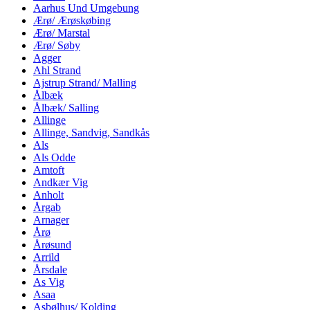
Aarhus Und Umgebung
Ærø/ Ærøskøbing
Ærø/ Marstal
Ærø/ Søby
Agger
Ahl Strand
Ajstrup Strand/ Malling
Ålbæk
Ålbæk/ Salling
Allinge
Allinge, Sandvig, Sandkås
Als
Als Odde
Amtoft
Andkær Vig
Anholt
Årgab
Arnager
Årø
Årøsund
Arrild
Årsdale
As Vig
Asaa
Asbølhus/ Kolding