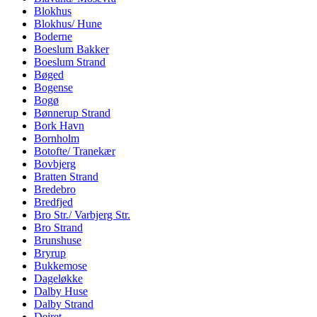
Blokhus
Blokhus/ Hune
Boderne
Boeslum Bakker
Boeslum Strand
Bøged
Bogense
Bogø
Bønnerup Strand
Bork Havn
Bornholm
Botofte/ Tranekær
Bovbjerg
Bratten Strand
Bredebro
Bredfjed
Bro Str./ Varbjerg Str.
Bro Strand
Brunshuse
Bryrup
Bukkemose
Dageløkke
Dalby Huse
Dalby Strand
Dejret