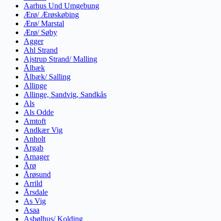
Aarhus Und Umgebung
Ærø/ Ærøskøbing
Ærø/ Marstal
Ærø/ Søby
Agger
Ahl Strand
Ajstrup Strand/ Malling
Ålbæk
Ålbæk/ Salling
Allinge
Allinge, Sandvig, Sandkås
Als
Als Odde
Amtoft
Andkær Vig
Anholt
Årgab
Arnager
Årø
Årøsund
Arrild
Årsdale
As Vig
Asaa
Asbølhus/ Kolding