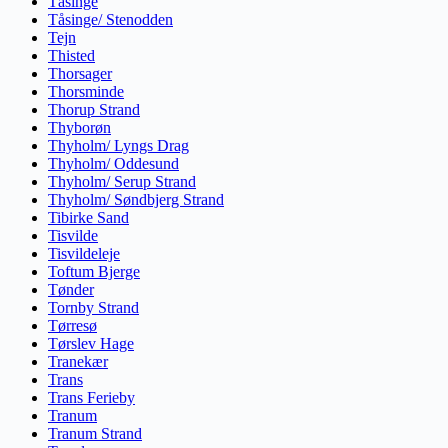
Tåsinge
Tåsinge/ Stenodden
Tejn
Thisted
Thorsager
Thorsminde
Thorup Strand
Thyborøn
Thyholm/ Lyngs Drag
Thyholm/ Oddesund
Thyholm/ Serup Strand
Thyholm/ Søndbjerg Strand
Tibirke Sand
Tisvilde
Tisvildeleje
Toftum Bjerge
Tønder
Tornby Strand
Tørresø
Tørslev Hage
Tranekær
Trans
Trans Ferieby
Tranum
Tranum Strand