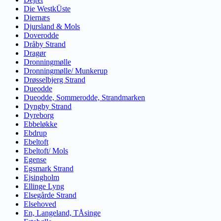
Die WestkÜste
Diernæs
Djursland & Mols
Doverodde
Dråby Strand
Dragør
Dronningmølle
Dronningmølle/ Munkerup
Drøsselbjerg Strand
Dueodde
Dueodde, Sommerodde, Strandmarken
Dyngby Strand
Dyreborg
Ebbeløkke
Ebdrup
Ebeltoft
Ebeltoft/ Mols
Egense
Egsmark Strand
Ejsingholm
Ellinge Lyng
Elsegårde Strand
Elsehoved
En, Langeland, TÅsinge