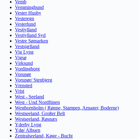
Vemb
Vemmingbund
Vester Husby
Vesteregn
Vesterlund
Vestjylland
Vestjylland Syd
Vestre Sømarken
Vestsjælland
Vig Lyng
Vigsø
Virksund
Vordingborg
Vorupør
Vorupør/ Stenbjerg
Vrensted
Vrist
West - Seeland
West - Und Nordfünen
Westbornholm ( Rønne, Stampen, Arnager, Boderne)
Westseeland, Großer Belt
Westseeland, Røsnæs
Yderby Lyng
Ydø/ Albuen
Zentralseeland, Køge - Bucht