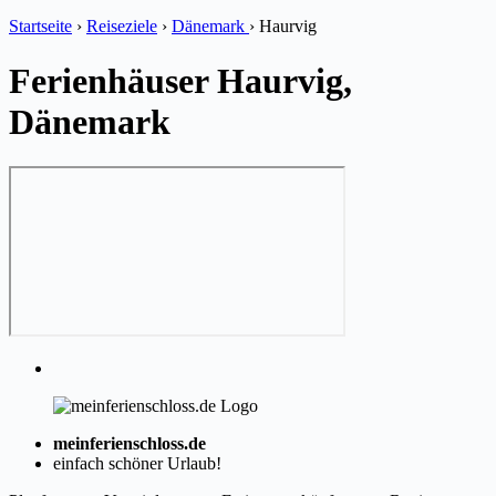
Startseite
›
Reiseziele
›
Dänemark
›
Haurvig
Ferienhäuser Haurvig,
Dänemark
meinferienschloss.de
einfach schöner Urlaub!