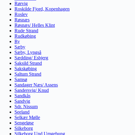
Rørvig
Roskilde Fjord, Kopenhagen
Roslev
Røsnæs
Røsnæs/ Helles Klint
Rude Strand
Rudkøbing
Ry
Sæby
Sæby, Lyngså
Sædding/ Esbjerg
Saksild Strand
Sakskøbing
Saltum Strand
Samsø
Sandager Næs/ Assens
Sandersvig/ Knud
Sandkås
Sandvig
Sdr. Nissum
Seeland
Selkær Mølle
Sengeløse
Silkeborg
Silkeborg Und Umgebung