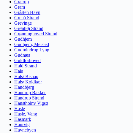
Grærup
Gram
Gråsten Havn
Grenå Strand
Grevinge
Grønhøj Strand
Grønninghoved Strand
Gudhjem
Gudhjem, Melsted
Gudmindrup Lyng
Gudnæs
Guldforhoved
Hald Strand
Hals
Hals/ Bisnap
Hals/ Koldkær
Handbjerg
Handrup Bakker
Handrup Strand
Hanstholm/ Vigsø
Hasle
Hasle, Vang
Hasmark
Haurvig
Havnebyen