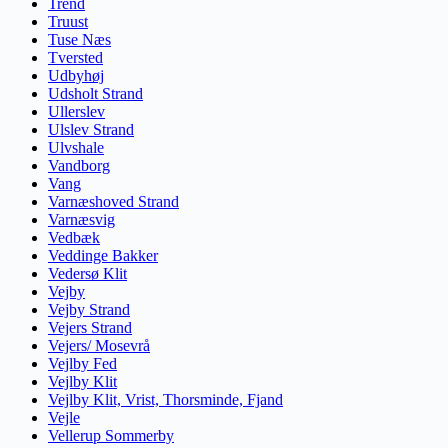
Trend
Truust
Tuse Næs
Tversted
Udbyhøj
Udsholt Strand
Ullerslev
Ulslev Strand
Ulvshale
Vandborg
Vang
Varnæshoved Strand
Varnæsvig
Vedbæk
Veddinge Bakker
Vedersø Klit
Vejby
Vejby Strand
Vejers Strand
Vejers/ Mosevrå
Vejlby Fed
Vejlby Klit
Vejlby Klit, Vrist, Thorsminde, Fjand
Vejle
Vellerup Sommerby