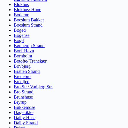
Blokhus
Blokhus/ Hune
Boderne
Boeslum Bakker
Boeslum Strand
Bøged
Bogense
Bogø
Bønnerup Strand
Bork Havn
Bornholm
Botofte/ Tranekær
Bovbjerg
Bratten Strand
Bredebro
Bredfjed
Bro Str./ Varbjerg Str.
Bro Strand
Brunshuse
Bryrup
Bukkemose
Dageløkke
Dalby Huse
Dalby Strand
Dejret