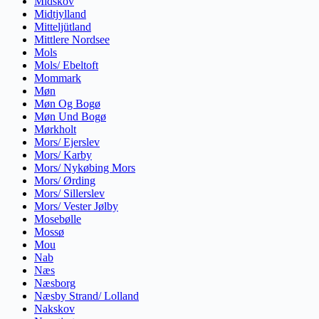
Midskov
Midtjylland
Mitteljütland
Mittlere Nordsee
Mols
Mols/ Ebeltoft
Mommark
Møn
Møn Og Bogø
Møn Und Bogø
Mørkholt
Mors/ Ejerslev
Mors/ Karby
Mors/ Nykøbing Mors
Mors/ Ørding
Mors/ Sillerslev
Mors/ Vester Jølby
Mosebølle
Mossø
Mou
Nab
Næs
Næsborg
Næsby Strand/ Lolland
Nakskov