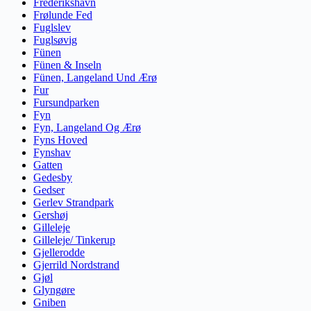
Frederikshavn
Frølunde Fed
Fuglslev
Fuglsøvig
Fünen
Fünen & Inseln
Fünen, Langeland Und Ærø
Fur
Fursundparken
Fyn
Fyn, Langeland Og Ærø
Fyns Hoved
Fynshav
Gatten
Gedesby
Gedser
Gerlev Strandpark
Gershøj
Gilleleje
Gilleleje/ Tinkerup
Gjellerodde
Gjerrild Nordstrand
Gjøl
Glyngøre
Gniben