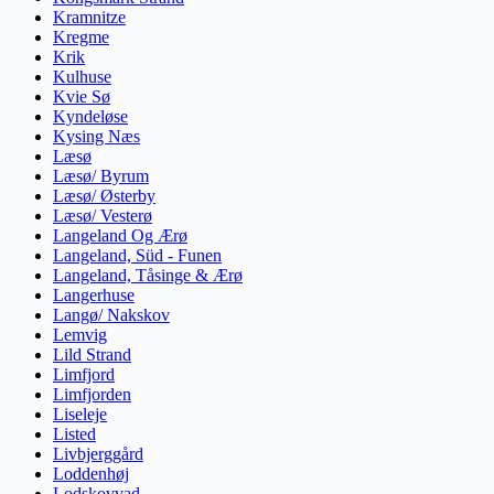
Kramnitze
Kregme
Krik
Kulhuse
Kvie Sø
Kyndeløse
Kysing Næs
Læsø
Læsø/ Byrum
Læsø/ Østerby
Læsø/ Vesterø
Langeland Og Ærø
Langeland, Süd - Funen
Langeland, Tåsinge & Ærø
Langerhuse
Langø/ Nakskov
Lemvig
Lild Strand
Limfjord
Limfjorden
Liseleje
Listed
Livbjerggård
Loddenhøj
Lodskovvad