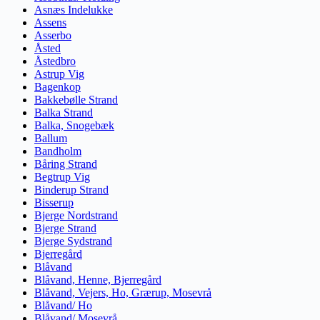
Asnæs Indelukke
Assens
Asserbo
Åsted
Åstedbro
Astrup Vig
Bagenkop
Bakkebølle Strand
Balka Strand
Balka, Snogebæk
Ballum
Bandholm
Båring Strand
Begtrup Vig
Binderup Strand
Bisserup
Bjerge Nordstrand
Bjerge Strand
Bjerge Sydstrand
Bjerregård
Blåvand
Blåvand, Henne, Bjerregård
Blåvand, Vejers, Ho, Grærup, Mosevrå
Blåvand/ Ho
Blåvand/ Mosevrå