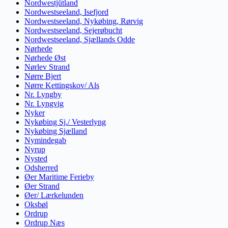
Nordwestjütland
Nordwestseeland, Isefjord
Nordwestseeland, Nykøbing, Rørvig
Nordwestseeland, Sejerøbucht
Nordwestseeland, Sjællands Odde
Nørhede
Nørhede Øst
Nørlev Strand
Nørre Bjert
Nørre Kettingskov/ Als
Nr. Lyngby
Nr. Lyngvig
Nyker
Nykøbing Sj./ Vesterlyng
Nykøbing Sjælland
Nymindegab
Nyrup
Nysted
Odsherred
Øer Maritime Ferieby
Øer Strand
Øer/ Lærkelunden
Oksbøl
Ordrup
Ordrup Næs