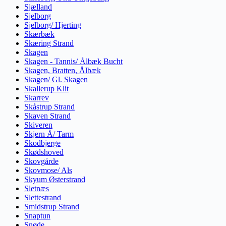
Sjælland
Sjelborg
Sjelborg/ Hjerting
Skærbæk
Skæring Strand
Skagen
Skagen - Tannis/ Ålbæk Bucht
Skagen, Bratten, Ålbæk
Skagen/ Gl. Skagen
Skallerup Klit
Skarrev
Skåstrup Strand
Skaven Strand
Skiveren
Skjern Å/ Tarm
Skodbjerge
Skødshoved
Skovgårde
Skovmose/ Als
Skyum Østerstrand
Sletnæs
Slettestrand
Smidstrup Strand
Snaptun
Snøde