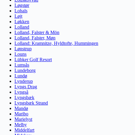
Løgstør
Lohals
Løjt
Løkken
Lolland
Lolland, Falster & Mön
Lolland, Falster, Møn
Lolland: Kramnitze, Hyldtofte, Hummingen
Lønstrup
Louns
Lübker Golf Resort
Lumsås
Lundeborg
Lundø
Lynderup
Lyngs Drag
Lyngså
Lyngsbæk
Lyngsbæk Strand
Mandø
Maribo
Marielyst
Melby
Middelfart