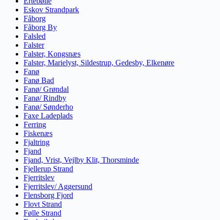
Ertebølle
Eskov Strandpark
Fåborg
Fåborg By
Falsled
Falster
Falster, Kongsnæs
Falster, Marielyst, Sildestrup, Gedesby, Elkenøre
Fanø
Fanø Bad
Fanø/ Grøndal
Fanø/ Rindby
Fanø/ Sønderho
Faxe Ladeplads
Ferring
Fiskenæs
Fjaltring
Fjand
Fjand, Vrist, Vejlby Klit, Thorsminde
Fjellerup Strand
Fjerritslev
Fjerritslev/ Aggersund
Flensborg Fjord
Flovt Strand
Følle Strand