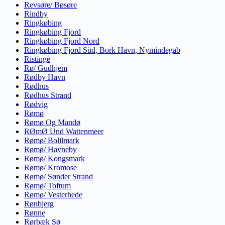
Revsøre/ Bøsøre
Rindby
Ringkøbing
Ringkøbing Fjord
Ringkøbing Fjord Nord
Ringkøbing Fjord Süd, Bork Havn, Nymindegab
Ristinge
Rø/ Gudhjem
Rødby Havn
Rødhus
Rødhus Strand
Rødvig
Rømø
Rømø Og Mandø
RØmØ Und Wattenmeer
Rømø/ Bolilmark
Rømø/ Havneby
Rømø/ Kongsmark
Rømø/ Kromose
Rømø/ Sønder Strand
Rømø/ Toftum
Rømø/ Vesterhede
Rønbjerg
Rønne
Rørbæk Sø