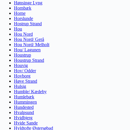
Hønsinge Lyng
Hornbæk
Horne
Horslunde
Hostrup Strand
Hou
Hou Nord
Hou Nord/ Gerå
Hou Nord/ Melholt
Hou/ Lagunen
Houstrup
Houstrup Strand
Houvig
Hov/ Odder
Hovborg
Høve Strand
Hulsig
Humble/ Kædeby
Humlebæk
Hummingen
Hundested
Hvalpsund
Hvidbjerg
Hvide Sande
Hyldtofte Østersøbad