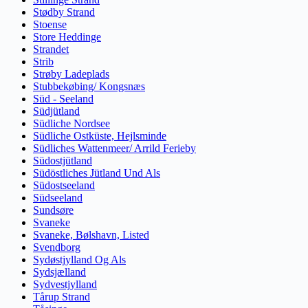
Stødby Strand
Stoense
Store Heddinge
Strandet
Strib
Strøby Ladeplads
Stubbekøbing/ Kongsnæs
Süd - Seeland
Südjütland
Südliche Nordsee
Südliche Ostküste, Hejlsminde
Südliches Wattenmeer/ Arrild Ferieby
Südostjütland
Südöstliches Jütland Und Als
Südostseeland
Südseeland
Sundsøre
Svaneke
Svaneke, Bølshavn, Listed
Svendborg
Sydøstjylland Og Als
Sydsjælland
Sydvestjylland
Tårup Strand