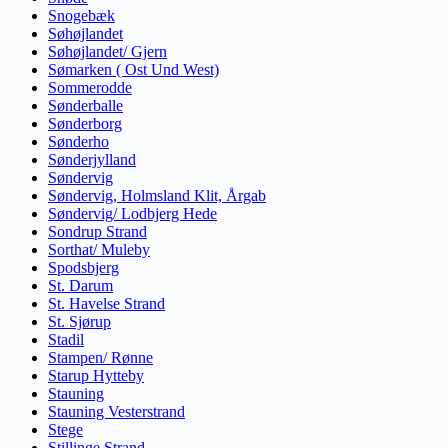
Snogebæk
Søhøjlandet
Søhøjlandet/ Gjern
Sømarken ( Ost Und West)
Sommerodde
Sønderballe
Sønderborg
Sønderho
Sønderjylland
Søndervig
Søndervig, Holmsland Klit, Årgab
Søndervig/ Lodbjerg Hede
Sondrup Strand
Sorthat/ Muleby
Spodsbjerg
St. Darum
St. Havelse Strand
St. Sjørup
Stadil
Stampen/ Rønne
Starup Hytteby
Stauning
Stauning Vesterstrand
Stege
Stillinge Strand