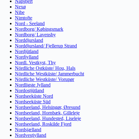
Napstjert
Nexø
Nibe
Nimtofte
Nord - Seeland
Nordborg/ Købingsmark
Nordborg/ Lavensby
Norddjursland
Norddjursland/ Fjellerup Strand
Nordjütland
Nordjylland
Nordl. Vestkyst, Thy
Nördliche Ostküste/ Hou, Hals
Nördliche Westküste/ Jammerbucht
Nördliche Westküste/ Vorupør
Nordligste Jylland
Nordostjütland
Nordseeküste Nord
Nordseeküste Süd
Nordseeland, Helsingør, Øresund
Nordseeland, Hornbæk, Gilleleje
Nordseeland, Hundested, Liseleje
Nordseeland, Roskilde Fjord
Nordsjælland
Nordvestjylland