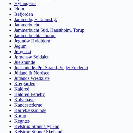
Hyllingeriis
Idom
Isefjorden
Jammerbg.+ Tannisbg.
Jammerbucht
Jammerbucht Süd, Hanstholm, Torup
Jammerbucht/ Thorup
Jegindø/ Hvidbjerg
Jegum
Jørgensø
Jørgensø/ Soldalen
Juelsminde
Juelsminde, Pøt Strand, Vejle/ Frederici
Jütland & Nordsee
Jütlands Westküste
Kærgården
Kaldred
Kaldred Ferieby
Kalvehave
Kandestederne
Karrebæksminde
Karup
Kegnæs
Kelstrup Strand/ Jylland
Kelstrup Strand/ Sjælland