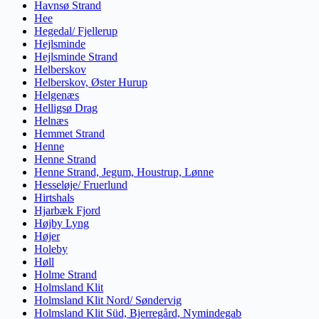
Havnsø Strand
Hee
Hegedal/ Fjellerup
Hejlsminde
Hejlsminde Strand
Helberskov
Helberskov, Øster Hurup
Helgenæs
Helligsø Drag
Helnæs
Hemmet Strand
Henne
Henne Strand
Henne Strand, Jegum, Houstrup, Lønne
Hesseløje/ Fruerlund
Hirtshals
Hjarbæk Fjord
Højby Lyng
Højer
Holeby
Høll
Holme Strand
Holmsland Klit
Holmsland Klit Nord/ Søndervig
Holmsland Klit Süd, Bjerregård, Nymindegab