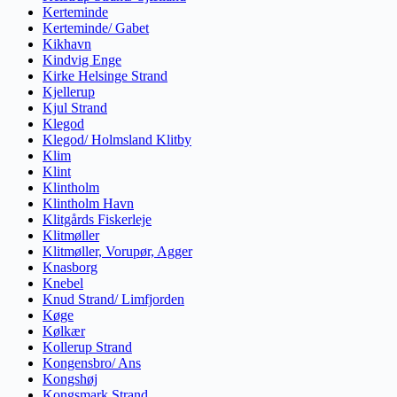
Kerteminde
Kerteminde/ Gabet
Kikhavn
Kindvig Enge
Kirke Helsinge Strand
Kjellerup
Kjul Strand
Klegod
Klegod/ Holmsland Klitby
Klim
Klint
Klintholm
Klintholm Havn
Klitgårds Fiskerleje
Klitmøller
Klitmøller, Vorupør, Agger
Knasborg
Knebel
Knud Strand/ Limfjorden
Køge
Kølkær
Kollerup Strand
Kongensbro/ Ans
Kongshøj
Kongsmark Strand