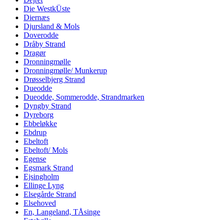
Die WestkÜste
Diernæs
Djursland & Mols
Doverodde
Dråby Strand
Dragør
Dronningmølle
Dronningmølle/ Munkerup
Drøsselbjerg Strand
Dueodde
Dueodde, Sommerodde, Strandmarken
Dyngby Strand
Dyreborg
Ebbeløkke
Ebdrup
Ebeltoft
Ebeltoft/ Mols
Egense
Egsmark Strand
Ejsingholm
Ellinge Lyng
Elsegårde Strand
Elsehoved
En, Langeland, TÅsinge