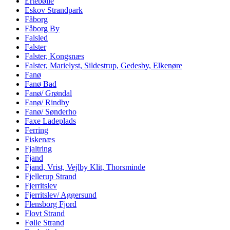
Ertebølle
Eskov Strandpark
Fåborg
Fåborg By
Falsled
Falster
Falster, Kongsnæs
Falster, Marielyst, Sildestrup, Gedesby, Elkenøre
Fanø
Fanø Bad
Fanø/ Grøndal
Fanø/ Rindby
Fanø/ Sønderho
Faxe Ladeplads
Ferring
Fiskenæs
Fjaltring
Fjand
Fjand, Vrist, Vejlby Klit, Thorsminde
Fjellerup Strand
Fjerritslev
Fjerritslev/ Aggersund
Flensborg Fjord
Flovt Strand
Følle Strand