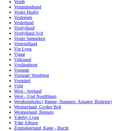
Vemb
Vemmingbund
Vester Husby
Vesteregn
Vesterlund
Vestjylland
Vestjylland Syd
Vestre Sømarken
Vestsjælland
Vig Lyng
Vigsø
Virksund
Vordingborg
Vorupør
Vorupør/ Stenbjerg
Vrensted
Vrist
West - Seeland
West - Und Nordfünen
Westbornholm ( Rønne, Stampen, Arnager, Boderne)
Westseeland, Großer Belt
Westseeland, Røsnæs
Yderby Lyng
Ydø/ Albuen
Zentralseeland, Køge - Bucht