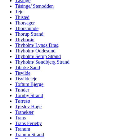
Tåsinge
Tåsinge/ Stenodden
Tejn
Thisted
Thorsager
Thorsminde
Thorup Strand
Thyborøn
Thyholm/ Lyngs Drag
Thyholm/ Oddesund
Thyholm/ Serup Strand
Thyholm/ Søndbjerg Strand
Tibirke Sand
Tisvilde
Tisvildeleje
Toftum Bjerge
Tønder
Tornby Strand
Tørresø
Tørslev Hage
Tranekær
Trans
Trans Ferieby
Tranum
Tranum Strand