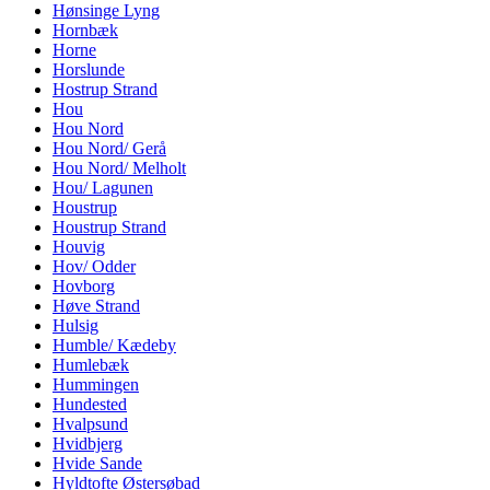
Hønsinge Lyng
Hornbæk
Horne
Horslunde
Hostrup Strand
Hou
Hou Nord
Hou Nord/ Gerå
Hou Nord/ Melholt
Hou/ Lagunen
Houstrup
Houstrup Strand
Houvig
Hov/ Odder
Hovborg
Høve Strand
Hulsig
Humble/ Kædeby
Humlebæk
Hummingen
Hundested
Hvalpsund
Hvidbjerg
Hvide Sande
Hyldtofte Østersøbad