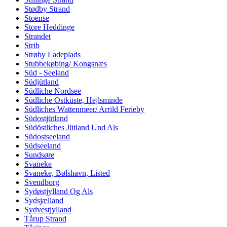
Stødby Strand
Stoense
Store Heddinge
Strandet
Strib
Strøby Ladeplads
Stubbekøbing/ Kongsnæs
Süd - Seeland
Südjütland
Südliche Nordsee
Südliche Ostküste, Hejlsminde
Südliches Wattenmeer/ Arrild Ferieby
Südostjütland
Südöstliches Jütland Und Als
Südostseeland
Südseeland
Sundsøre
Svaneke
Svaneke, Bølshavn, Listed
Svendborg
Sydøstjylland Og Als
Sydsjælland
Sydvestjylland
Tårup Strand