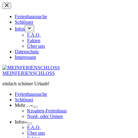
Zum
Inhalt
springen
Ferienhaussuche
Schlösser
Infos
F.A.Q.
Fakten
Über uns
Datenschutz
Impressum
MEINFERIENSCHLOSS
einfach schöner Urlaub!
Ferienhaussuche
Schlösser
Mehr…
Kroatien-Ferienhaus
Nord- oder Ostsee
Infos
F.A.Q.
Über uns