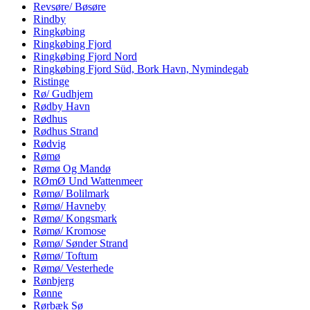
Revsøre/ Bøsøre
Rindby
Ringkøbing
Ringkøbing Fjord
Ringkøbing Fjord Nord
Ringkøbing Fjord Süd, Bork Havn, Nymindegab
Ristinge
Rø/ Gudhjem
Rødby Havn
Rødhus
Rødhus Strand
Rødvig
Rømø
Rømø Og Mandø
RØmØ Und Wattenmeer
Rømø/ Bolilmark
Rømø/ Havneby
Rømø/ Kongsmark
Rømø/ Kromose
Rømø/ Sønder Strand
Rømø/ Toftum
Rømø/ Vesterhede
Rønbjerg
Rønne
Rørbæk Sø