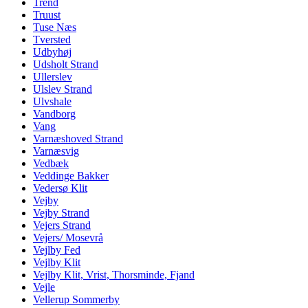
Trend
Truust
Tuse Næs
Tversted
Udbyhøj
Udsholt Strand
Ullerslev
Ulslev Strand
Ulvshale
Vandborg
Vang
Varnæshoved Strand
Varnæsvig
Vedbæk
Veddinge Bakker
Vedersø Klit
Vejby
Vejby Strand
Vejers Strand
Vejers/ Mosevrå
Vejlby Fed
Vejlby Klit
Vejlby Klit, Vrist, Thorsminde, Fjand
Vejle
Vellerup Sommerby