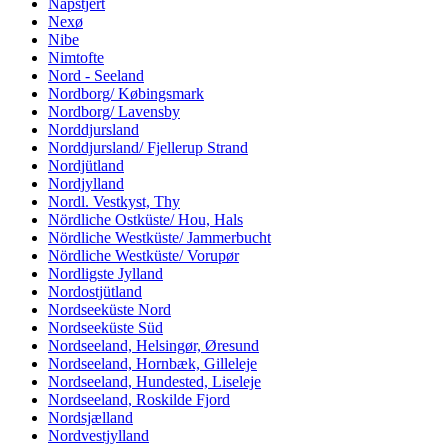
Napstjert
Nexø
Nibe
Nimtofte
Nord - Seeland
Nordborg/ Købingsmark
Nordborg/ Lavensby
Norddjursland
Norddjursland/ Fjellerup Strand
Nordjütland
Nordjylland
Nordl. Vestkyst, Thy
Nördliche Ostküste/ Hou, Hals
Nördliche Westküste/ Jammerbucht
Nördliche Westküste/ Vorupør
Nordligste Jylland
Nordostjütland
Nordseeküste Nord
Nordseeküste Süd
Nordseeland, Helsingør, Øresund
Nordseeland, Hornbæk, Gilleleje
Nordseeland, Hundested, Liseleje
Nordseeland, Roskilde Fjord
Nordsjælland
Nordvestjylland