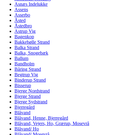
Asnæs Indelukke
Assens
Asserbo
Åsted
Åstedbro
Astrup Vig
Bagenkop
Bakkebølle Strand
Balka Strand
Balka, Snogebæk
Ballum
Bandholm
Båring Strand
Begtrup Vig
Binderup Strand
Bisserup
Bjerge Nordstrand
Bjerge Strand
Bjerge Sydstrand
Bjerregård
Blåvand
Blåvand, Henne, Bjerregård
Blåvand, Vejers, Ho, Grærup, Mosevrå
Blåvand/ Ho
Blåvand/ Mosevrå