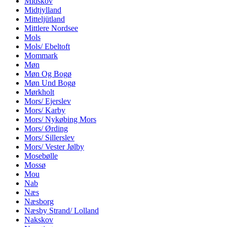
Midskov
Midtjylland
Mitteljütland
Mittlere Nordsee
Mols
Mols/ Ebeltoft
Mommark
Møn
Møn Og Bogø
Møn Und Bogø
Mørkholt
Mors/ Ejerslev
Mors/ Karby
Mors/ Nykøbing Mors
Mors/ Ørding
Mors/ Sillerslev
Mors/ Vester Jølby
Mosebølle
Mossø
Mou
Nab
Næs
Næsborg
Næsby Strand/ Lolland
Nakskov