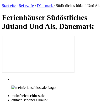
Startseite
›
Reiseziele
›
Dänemark
›
Südöstliches Jütland Und Als
Ferienhäuser Südöstliches
Jütland Und Als, Dänemark
meinferienschloss.de
einfach schöner Urlaub!