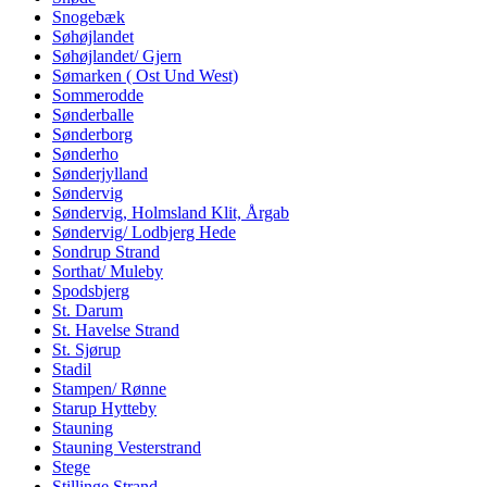
Snogebæk
Søhøjlandet
Søhøjlandet/ Gjern
Sømarken ( Ost Und West)
Sommerodde
Sønderballe
Sønderborg
Sønderho
Sønderjylland
Søndervig
Søndervig, Holmsland Klit, Årgab
Søndervig/ Lodbjerg Hede
Sondrup Strand
Sorthat/ Muleby
Spodsbjerg
St. Darum
St. Havelse Strand
St. Sjørup
Stadil
Stampen/ Rønne
Starup Hytteby
Stauning
Stauning Vesterstrand
Stege
Stillinge Strand