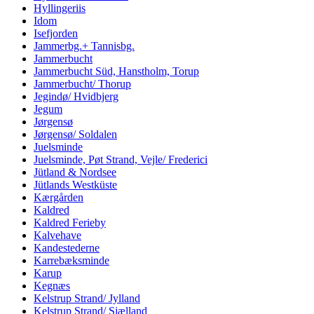
Hyllingeriis
Idom
Isefjorden
Jammerbg.+ Tannisbg.
Jammerbucht
Jammerbucht Süd, Hanstholm, Torup
Jammerbucht/ Thorup
Jegindø/ Hvidbjerg
Jegum
Jørgensø
Jørgensø/ Soldalen
Juelsminde
Juelsminde, Pøt Strand, Vejle/ Frederici
Jütland & Nordsee
Jütlands Westküste
Kærgården
Kaldred
Kaldred Ferieby
Kalvehave
Kandestederne
Karrebæksminde
Karup
Kegnæs
Kelstrup Strand/ Jylland
Kelstrup Strand/ Sjælland