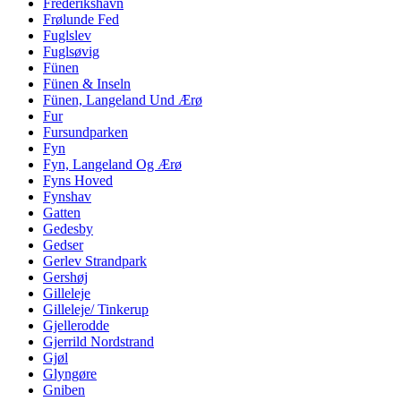
Frederikshavn
Frølunde Fed
Fuglslev
Fuglsøvig
Fünen
Fünen & Inseln
Fünen, Langeland Und Ærø
Fur
Fursundparken
Fyn
Fyn, Langeland Og Ærø
Fyns Hoved
Fynshav
Gatten
Gedesby
Gedser
Gerlev Strandpark
Gershøj
Gilleleje
Gilleleje/ Tinkerup
Gjellerodde
Gjerrild Nordstrand
Gjøl
Glyngøre
Gniben