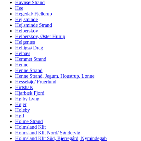
Havnsø Strand
Hee
Hegedal/ Fjellerup
Hejlsminde
Hejlsminde Strand
Helberskov
Helberskov, Øster Hurup
Helgenæs
Helligsø Drag
Helnæs
Hemmet Strand
Henne
Henne Strand
Henne Strand, Jegum, Houstrup, Lønne
Hesseløje/ Fruerlund
Hirtshals
Hjarbæk Fjord
Højby Lyng
Højer
Holeby
Høll
Holme Strand
Holmsland Klit
Holmsland Klit Nord/ Søndervig
Holmsland Klit Süd, Bjerregård, Nymindegab