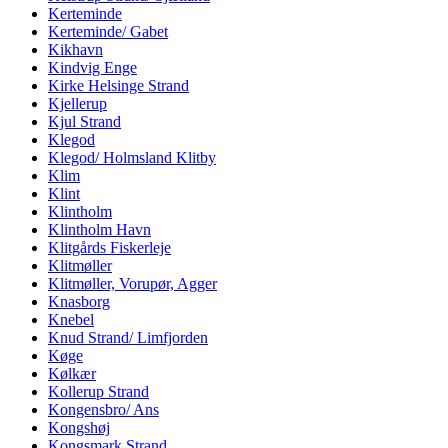
Kerteminde
Kerteminde/ Gabet
Kikhavn
Kindvig Enge
Kirke Helsinge Strand
Kjellerup
Kjul Strand
Klegod
Klegod/ Holmsland Klitby
Klim
Klint
Klintholm
Klintholm Havn
Klitgårds Fiskerleje
Klitmøller
Klitmøller, Vorupør, Agger
Knasborg
Knebel
Knud Strand/ Limfjorden
Køge
Kølkær
Kollerup Strand
Kongensbro/ Ans
Kongshøj
Kongsmark Strand