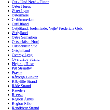
Ost - Und Nord - Fünen
Øster Hurup
Øster Lyng
Østermarie
Osthimmerland
OstjÜtland
Ostjütland, Juelsminde, Vejle/ Fredericia Geb.
Østjylland
Østre Sømarken
Ostseeküste Nord
Ostseeküste Süd
Østsjælland
Overby Lyng
Overdråby Strand
Plejerup Huse
Pøt Strandby
Præstø
Råbjerg/ Bunken
Råbylille Strand
Råde Strand
Rågeleje
Reersø
Region Århus
Region Ribe
Rendbjerg Strand