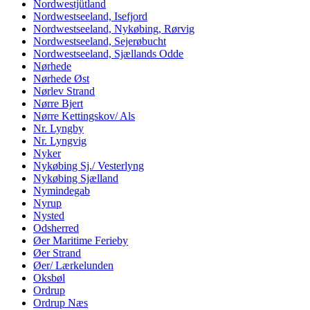
Nordwestjütland
Nordwestseeland, Isefjord
Nordwestseeland, Nykøbing, Rørvig
Nordwestseeland, Sejerøbucht
Nordwestseeland, Sjællands Odde
Nørhede
Nørhede Øst
Nørlev Strand
Nørre Bjert
Nørre Kettingskov/ Als
Nr. Lyngby
Nr. Lyngvig
Nyker
Nykøbing Sj./ Vesterlyng
Nykøbing Sjælland
Nymindegab
Nyrup
Nysted
Odsherred
Øer Maritime Ferieby
Øer Strand
Øer/ Lærkelunden
Oksbøl
Ordrup
Ordrup Næs