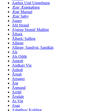
Aarhus Und Umgebung
Ærø/ Ærøskøbing
Ærø/ Marstal
Ærø/ Søby
Agger
Ahl Strand
Ajstrup Strand/ Malling
Ålbæk
Ålbæk/ Salling
Allinge
Allinge, Sandvig, Sandkås
Als
Als Odde
Amtoft
Andkær Vig
Anholt
Årgab
Arnager
Årø
Årøsund
Arrild
Årsdale
As Vig
Asaa
Asbølhus/ Kolding