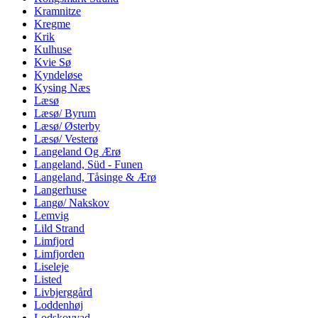
Kramnitze
Kregme
Krik
Kulhuse
Kvie Sø
Kyndeløse
Kysing Næs
Læsø
Læsø/ Byrum
Læsø/ Østerby
Læsø/ Vesterø
Langeland Og Ærø
Langeland, Süd - Funen
Langeland, Tåsinge & Ærø
Langerhuse
Langø/ Nakskov
Lemvig
Lild Strand
Limfjord
Limfjorden
Liseleje
Listed
Livbjerggård
Loddenhøj
Lodskovvad