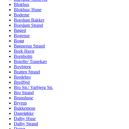
Blokhus
Blokhus/ Hune
Boderne
Boeslum Bakker
Boeslum Strand
Bøged
Bogense
Bogø
Bønnerup Strand
Bork Havn
Bornholm
Botofte/ Tranekær
Bovbjerg
Bratten Strand
Bredebro
Bredfjed
Bro Str./ Varbjerg Str.
Bro Strand
Brunshuse
Bryrup
Bukkemose
Dageløkke
Dalby Huse
Dalby Strand
Dejret