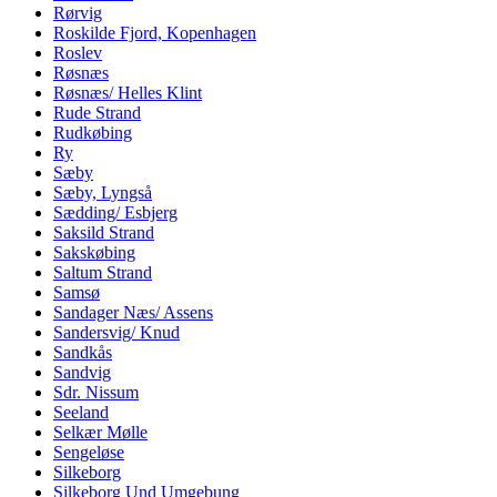
Rørvig
Roskilde Fjord, Kopenhagen
Roslev
Røsnæs
Røsnæs/ Helles Klint
Rude Strand
Rudkøbing
Ry
Sæby
Sæby, Lyngså
Sædding/ Esbjerg
Saksild Strand
Sakskøbing
Saltum Strand
Samsø
Sandager Næs/ Assens
Sandersvig/ Knud
Sandkås
Sandvig
Sdr. Nissum
Seeland
Selkær Mølle
Sengeløse
Silkeborg
Silkeborg Und Umgebung