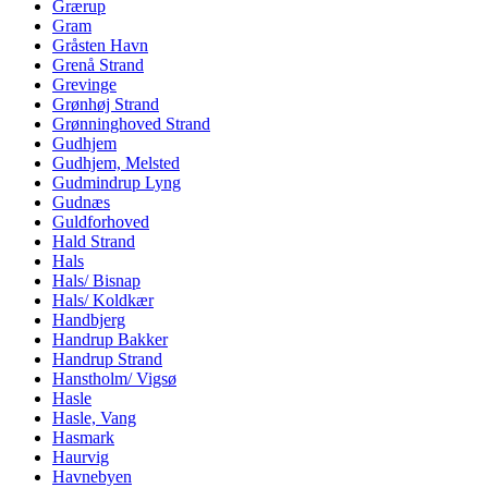
Grærup
Gram
Gråsten Havn
Grenå Strand
Grevinge
Grønhøj Strand
Grønninghoved Strand
Gudhjem
Gudhjem, Melsted
Gudmindrup Lyng
Gudnæs
Guldforhoved
Hald Strand
Hals
Hals/ Bisnap
Hals/ Koldkær
Handbjerg
Handrup Bakker
Handrup Strand
Hanstholm/ Vigsø
Hasle
Hasle, Vang
Hasmark
Haurvig
Havnebyen