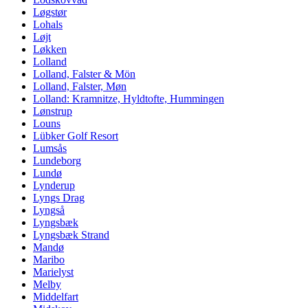
Løgstør
Lohals
Løjt
Løkken
Lolland
Lolland, Falster & Mön
Lolland, Falster, Møn
Lolland: Kramnitze, Hyldtofte, Hummingen
Lønstrup
Louns
Lübker Golf Resort
Lumsås
Lundeborg
Lundø
Lynderup
Lyngs Drag
Lyngså
Lyngsbæk
Lyngsbæk Strand
Mandø
Maribo
Marielyst
Melby
Middelfart