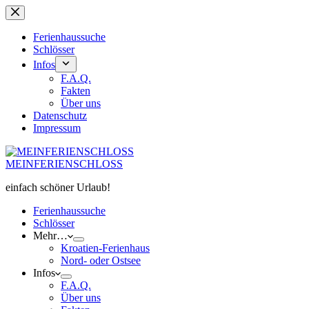
Zum
Inhalt
springen
Ferienhaussuche
Schlösser
Infos
F.A.Q.
Fakten
Über uns
Datenschutz
Impressum
MEINFERIENSCHLOSS
einfach schöner Urlaub!
Ferienhaussuche
Schlösser
Mehr…
Kroatien-Ferienhaus
Nord- oder Ostsee
Infos
F.A.Q.
Über uns