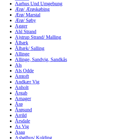
Aarhus Und Umgebung
Ærø/ Ærøskøbing
Ærø/ Marstal
Ærø/ Søby
Agger
Ahl Strand
Ajstrup Strand/ Malling
Ålbæk
Ålbæk/ Salling
Allinge
Allinge, Sandvig, Sandkås
Als
Als Odde
Amtoft
Andkær Vig
Anholt
Årgab
Arnager
Årø
Årøsund
Arrild
Årsdale
As Vig
Asaa
Asbølhus/ Kolding