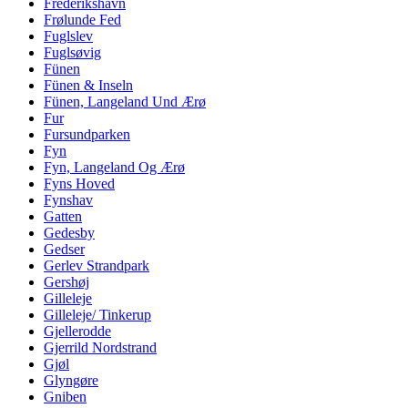
Frederikshavn
Frølunde Fed
Fuglslev
Fuglsøvig
Fünen
Fünen & Inseln
Fünen, Langeland Und Ærø
Fur
Fursundparken
Fyn
Fyn, Langeland Og Ærø
Fyns Hoved
Fynshav
Gatten
Gedesby
Gedser
Gerlev Strandpark
Gershøj
Gilleleje
Gilleleje/ Tinkerup
Gjellerodde
Gjerrild Nordstrand
Gjøl
Glyngøre
Gniben