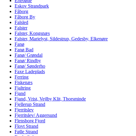
Ertebølle
Eskov Strandpark
Fåborg
Fåborg By
Falsled
Falster
Falster, Kongsnæs
Falster, Marielyst, Sildestrup, Gedesby, Elkenøre
Fanø
Fanø Bad
Fanø/ Grøndal
Fanø/ Rindby
Fanø/ Sønderho
Faxe Ladeplads
Ferring
Fiskenæs
Fjaltring
Fjand
Fjand, Vrist, Vejlby Klit, Thorsminde
Fjellerup Strand
Fjerritslev
Fjerritslev/ Aggersund
Flensborg Fjord
Flovt Strand
Følle Strand