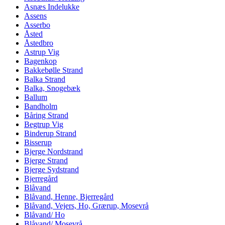
Asnæs Indelukke
Assens
Asserbo
Åsted
Åstedbro
Astrup Vig
Bagenkop
Bakkebølle Strand
Balka Strand
Balka, Snogebæk
Ballum
Bandholm
Båring Strand
Begtrup Vig
Binderup Strand
Bisserup
Bjerge Nordstrand
Bjerge Strand
Bjerge Sydstrand
Bjerregård
Blåvand
Blåvand, Henne, Bjerregård
Blåvand, Vejers, Ho, Grærup, Mosevrå
Blåvand/ Ho
Blåvand/ Mosevrå