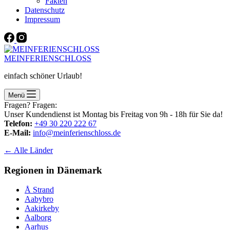
Fakten
Datenschutz
Impressum
MEINFERIENSCHLOSS
einfach schöner Urlaub!
Menü
Fragen? Fragen:
Unser Kundendienst ist Montag bis Freitag von 9h - 18h für Sie da!
Telefon:
+49 30 220 222 67
E-Mail:
info@meinferienschloss.de
← Alle Länder
Regionen in Dänemark
Å Strand
Aabybro
Aakirkeby
Aalborg
Aarhus