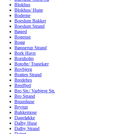
Blokhus
Blokhus/ Hune
Boderne
Boeslum Bakker
Boeslum Strand
Bøged
Bogense
Bogø
Bønnerup Strand
Bork Havn
Bornholm
Botofte/ Tranekær
Bovbjerg
Bratten Strand
Bredebro
Bredfjed
Bro Str./ Varbjerg Str.
Bro Strand
Brunshuse
Bryrup
Bukkemose
Dageløkke
Dalby Huse
Dalby Strand
Dejret