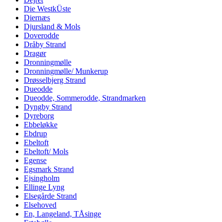
Die WestkÜste
Diernæs
Djursland & Mols
Doverodde
Dråby Strand
Dragør
Dronningmølle
Dronningmølle/ Munkerup
Drøsselbjerg Strand
Dueodde
Dueodde, Sommerodde, Strandmarken
Dyngby Strand
Dyreborg
Ebbeløkke
Ebdrup
Ebeltoft
Ebeltoft/ Mols
Egense
Egsmark Strand
Ejsingholm
Ellinge Lyng
Elsegårde Strand
Elsehoved
En, Langeland, TÅsinge