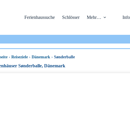
Ferienhaussuche
Schlösser
Mehr…
Info
seite
›
Reiseziele
›
Dänemark
›
Sønderballe
enhäuser Sønderballe, Dänemark