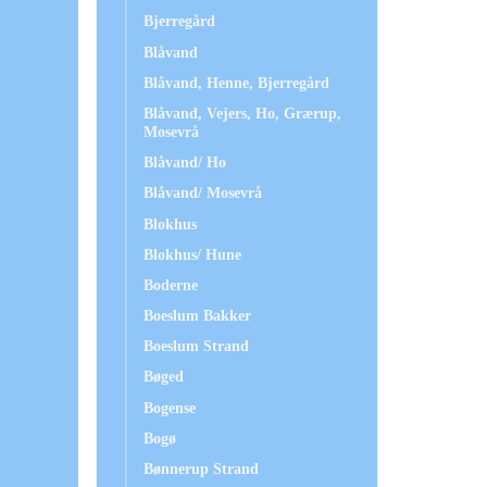
Bjerregård
Blåvand
Blåvand, Henne, Bjerregård
Blåvand, Vejers, Ho, Grærup,
Mosevrå
Blåvand/ Ho
Blåvand/ Mosevrå
Blokhus
Blokhus/ Hune
Boderne
Boeslum Bakker
Boeslum Strand
Bøged
Bogense
Bogø
Bønnerup Strand