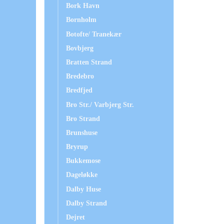
Bork Havn
Bornholm
Botofte/ Tranekær
Bovbjerg
Bratten Strand
Bredebro
Bredfjed
Bro Str./ Varbjerg Str.
Bro Strand
Brunshuse
Bryrup
Bukkemose
Dageløkke
Dalby Huse
Dalby Strand
Dejret