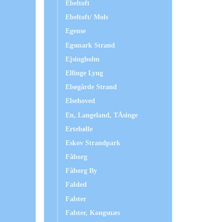
Ebeltoft
Ebeltoft/ Mols
Egense
Egsmark Strand
Ejsingholm
Ellinge Lyng
Elsegårde Strand
Elsehoved
En, Langeland, TÅsinge
Ertebølle
Eskov Strandpark
Fåborg
Fåborg By
Falsled
Falster
Falster, Kongsnæs