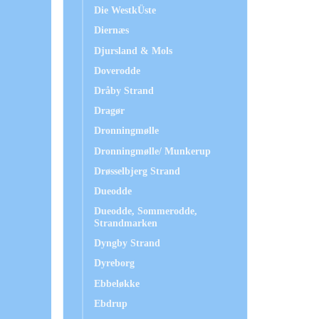
Die WestkÜste
Diernæs
Djursland & Mols
Doverodde
Dråby Strand
Dragør
Dronningmølle
Dronningmølle/ Munkerup
Drøsselbjerg Strand
Dueodde
Dueodde, Sommerodde,
Strandmarken
Dyngby Strand
Dyreborg
Ebbeløkke
Ebdrup