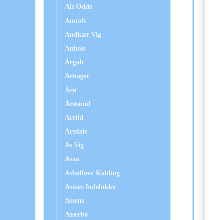
Als Odde
Amtoft
Andkær Vig
Anholt
Årgab
Arnager
Årø
Årøsund
Arrild
Årsdale
As Vig
Asaa
Asbølhus/ Kolding
Asnæs Indelukke
Assens
Asserbo