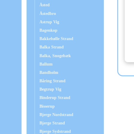
Åsted
Åstedbro
Astrup Vig
Bagenkop
Bakkebølle Strand
Balka Strand
Balka, Snogebæk
Ballum
Bandholm
Båring Strand
Begtrup Vig
Binderup Strand
Bisserup
Bjerge Nordstrand
Bjerge Strand
Bjerge Sydstrand