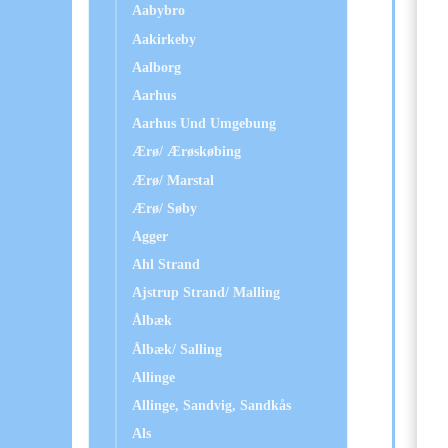
Aabybro
Aakirkeby
Aalborg
Aarhus
Aarhus Und Umgebung
Ærø/ Ærøskøbing
Ærø/ Marstal
Ærø/ Søby
Agger
Ahl Strand
Ajstrup Strand/ Malling
Ålbæk
Ålbæk/ Salling
Allinge
Allinge, Sandvig, Sandkås
Als