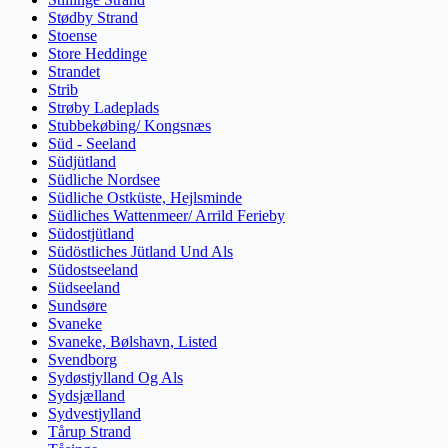
Stødby Strand
Stoense
Store Heddinge
Strandet
Strib
Strøby Ladeplads
Stubbekøbing/ Kongsnæs
Süd - Seeland
Südjütland
Südliche Nordsee
Südliche Ostküste, Hejlsminde
Südliches Wattenmeer/ Arrild Ferieby
Südostjütland
Südöstliches Jütland Und Als
Südostseeland
Südseeland
Sundsøre
Svaneke
Svaneke, Bølshavn, Listed
Svendborg
Sydøstjylland Og Als
Sydsjælland
Sydvestjylland
Tårup Strand