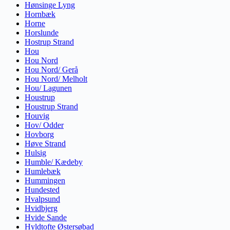
Hønsinge Lyng
Hornbæk
Horne
Horslunde
Hostrup Strand
Hou
Hou Nord
Hou Nord/ Gerå
Hou Nord/ Melholt
Hou/ Lagunen
Houstrup
Houstrup Strand
Houvig
Hov/ Odder
Hovborg
Høve Strand
Hulsig
Humble/ Kædeby
Humlebæk
Hummingen
Hundested
Hvalpsund
Hvidbjerg
Hvide Sande
Hyldtofte Østersøbad