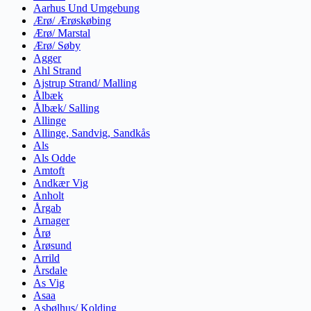
Aarhus Und Umgebung
Ærø/ Ærøskøbing
Ærø/ Marstal
Ærø/ Søby
Agger
Ahl Strand
Ajstrup Strand/ Malling
Ålbæk
Ålbæk/ Salling
Allinge
Allinge, Sandvig, Sandkås
Als
Als Odde
Amtoft
Andkær Vig
Anholt
Årgab
Arnager
Årø
Årøsund
Arrild
Årsdale
As Vig
Asaa
Asbølhus/ Kolding