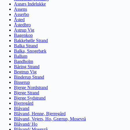
Asnæs Indelukke
Assens
Asserbo
Åsted
Åstedbro
Astrup Vig
Bagenkop
Bakkebølle Strand
Balka Strand
Balka, Snogebæk
Ballum
Bandholm
Båring Strand
Begtrup Vig
Binderup Strand
Bisserup
Bjerge Nordstrand
Bjerge Strand
Bjerge Sydstrand
Bjerregård
Blåvand
Blåvand, Henne, Bjerregård
Blåvand, Vejers, Ho, Grærup, Mosevrå
Blåvand/ Ho
Blåvand/ Mosevrå