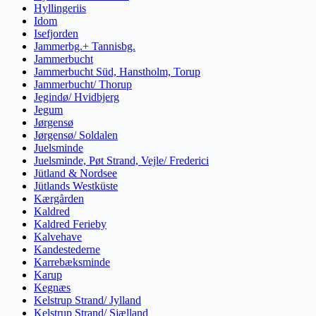
Hyllingeriis
Idom
Isefjorden
Jammerbg.+ Tannisbg.
Jammerbucht
Jammerbucht Süd, Hanstholm, Torup
Jammerbucht/ Thorup
Jegindø/ Hvidbjerg
Jegum
Jørgensø
Jørgensø/ Soldalen
Juelsminde
Juelsminde, Pøt Strand, Vejle/ Frederici
Jütland & Nordsee
Jütlands Westküste
Kærgården
Kaldred
Kaldred Ferieby
Kalvehave
Kandestederne
Karrebæksminde
Karup
Kegnæs
Kelstrup Strand/ Jylland
Kelstrup Strand/ Sjælland