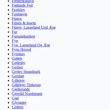
Frederikshavn
Frølunde Fed
Fuglslev
Fuglsøvig
Fünen
Fünen & Inseln
Fünen, Langeland Und Ærø
Fur
Fursundparken
Fyn
Fyn, Langeland Og Ærø
Fyns Hoved
Fynshav
Gatten
Gedesby
Gedser
Gerlev Strandpark
Gershøj
Gilleleje
Gilleleje/ Tinkerup
Gjellerodde
Gjerrild Nordstrand
Gjøl
Glyngøre
Gniben