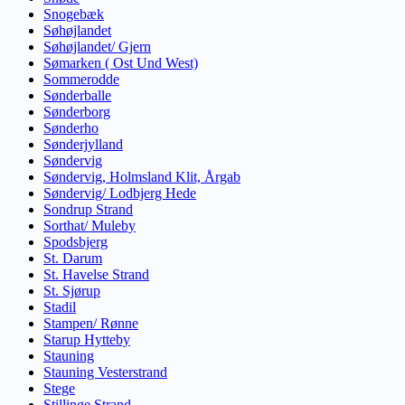
Snogebæk
Søhøjlandet
Søhøjlandet/ Gjern
Sømarken ( Ost Und West)
Sommerodde
Sønderballe
Sønderborg
Sønderho
Sønderjylland
Søndervig
Søndervig, Holmsland Klit, Årgab
Søndervig/ Lodbjerg Hede
Sondrup Strand
Sorthat/ Muleby
Spodsbjerg
St. Darum
St. Havelse Strand
St. Sjørup
Stadil
Stampen/ Rønne
Starup Hytteby
Stauning
Stauning Vesterstrand
Stege
Stillinge Strand