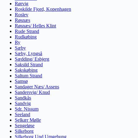
Rørvig
Roskilde Fjord, Kopenhagen
Roslev
Røsnæs
Røsnæs/ Helles Klint
Rude Strand
Rudkøbing
Ry
Sæby
Sæby, Lyngså
Sædding/ Esbjerg
Saksild Strand
Sakskøbing
Saltum Strand
Samsø
Sandager Næs/ Assens
Sandersvig/ Knud
Sandkås
Sandvig
Sdr. Nissum
Seeland
Selkær Mølle
Sengeløse
Silkeborg
Silkeborg Und Umgebung