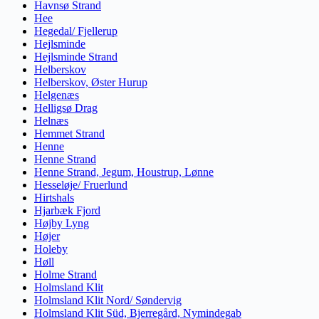
Havnsø Strand
Hee
Hegedal/ Fjellerup
Hejlsminde
Hejlsminde Strand
Helberskov
Helberskov, Øster Hurup
Helgenæs
Helligsø Drag
Helnæs
Hemmet Strand
Henne
Henne Strand
Henne Strand, Jegum, Houstrup, Lønne
Hesseløje/ Fruerlund
Hirtshals
Hjarbæk Fjord
Højby Lyng
Højer
Holeby
Høll
Holme Strand
Holmsland Klit
Holmsland Klit Nord/ Søndervig
Holmsland Klit Süd, Bjerregård, Nymindegab