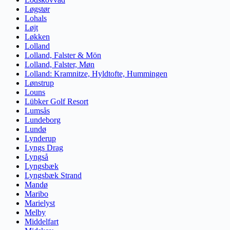
Løgstør
Lohals
Løjt
Løkken
Lolland
Lolland, Falster & Mön
Lolland, Falster, Møn
Lolland: Kramnitze, Hyldtofte, Hummingen
Lønstrup
Louns
Lübker Golf Resort
Lumsås
Lundeborg
Lundø
Lynderup
Lyngs Drag
Lyngså
Lyngsbæk
Lyngsbæk Strand
Mandø
Maribo
Marielyst
Melby
Middelfart