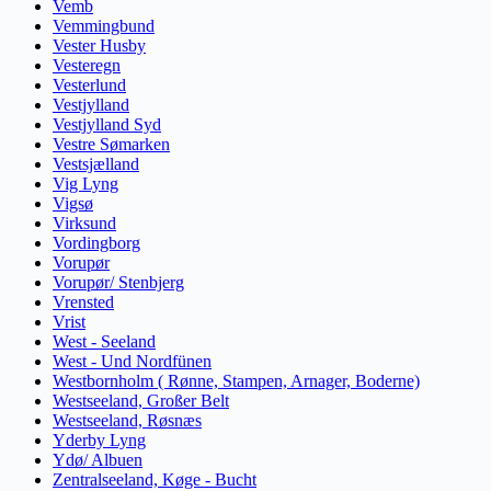
Vemb
Vemmingbund
Vester Husby
Vesteregn
Vesterlund
Vestjylland
Vestjylland Syd
Vestre Sømarken
Vestsjælland
Vig Lyng
Vigsø
Virksund
Vordingborg
Vorupør
Vorupør/ Stenbjerg
Vrensted
Vrist
West - Seeland
West - Und Nordfünen
Westbornholm ( Rønne, Stampen, Arnager, Boderne)
Westseeland, Großer Belt
Westseeland, Røsnæs
Yderby Lyng
Ydø/ Albuen
Zentralseeland, Køge - Bucht