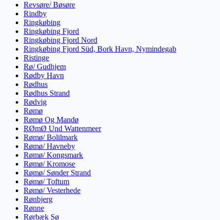
Revsøre/ Bøsøre
Rindby
Ringkøbing
Ringkøbing Fjord
Ringkøbing Fjord Nord
Ringkøbing Fjord Süd, Bork Havn, Nymindegab
Ristinge
Rø/ Gudhjem
Rødby Havn
Rødhus
Rødhus Strand
Rødvig
Rømø
Rømø Og Mandø
RØmØ Und Wattenmeer
Rømø/ Bolilmark
Rømø/ Havneby
Rømø/ Kongsmark
Rømø/ Kromose
Rømø/ Sønder Strand
Rømø/ Toftum
Rømø/ Vesterhede
Rønbjerg
Rønne
Rørbæk Sø