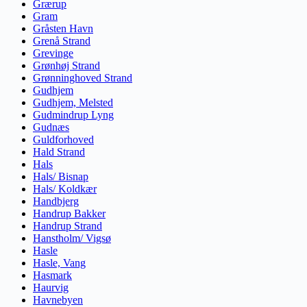
Grærup
Gram
Gråsten Havn
Grenå Strand
Grevinge
Grønhøj Strand
Grønninghoved Strand
Gudhjem
Gudhjem, Melsted
Gudmindrup Lyng
Gudnæs
Guldforhoved
Hald Strand
Hals
Hals/ Bisnap
Hals/ Koldkær
Handbjerg
Handrup Bakker
Handrup Strand
Hanstholm/ Vigsø
Hasle
Hasle, Vang
Hasmark
Haurvig
Havnebyen