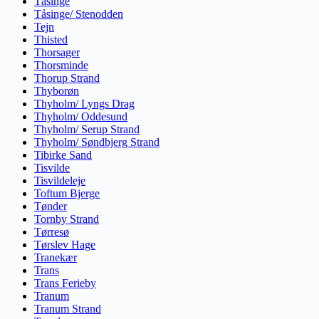
Tåsinge
Tåsinge/ Stenodden
Tejn
Thisted
Thorsager
Thorsminde
Thorup Strand
Thyborøn
Thyholm/ Lyngs Drag
Thyholm/ Oddesund
Thyholm/ Serup Strand
Thyholm/ Søndbjerg Strand
Tibirke Sand
Tisvilde
Tisvildeleje
Toftum Bjerge
Tønder
Tornby Strand
Tørresø
Tørslev Hage
Tranekær
Trans
Trans Ferieby
Tranum
Tranum Strand