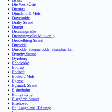
Die WestkÜste
Diernæs
Djursland & Mols
Doverodde
Dråby Strand
Dragør
Dronningmølle
Dronningmølle/ Munkerup
Drøsselbjerg Strand
Dueodde
Dueodde, Sommerodde, Strandmarken
Dyngby Strand
Dyreborg
Ebbeløkke
Ebdrup
Ebeltoft
Ebeltoft/ Mols
Egense
Egsmark Strand
Ejsingholm
Ellinge Lyng
Elsegårde Strand
Elsehoved
En, Langeland, TÅsinge