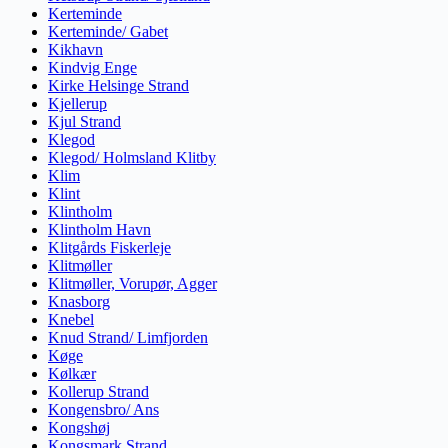
Kerteminde
Kerteminde/ Gabet
Kikhavn
Kindvig Enge
Kirke Helsinge Strand
Kjellerup
Kjul Strand
Klegod
Klegod/ Holmsland Klitby
Klim
Klint
Klintholm
Klintholm Havn
Klitgårds Fiskerleje
Klitmøller
Klitmøller, Vorupør, Agger
Knasborg
Knebel
Knud Strand/ Limfjorden
Køge
Kølkær
Kollerup Strand
Kongensbro/ Ans
Kongshøj
Kongsmark Strand