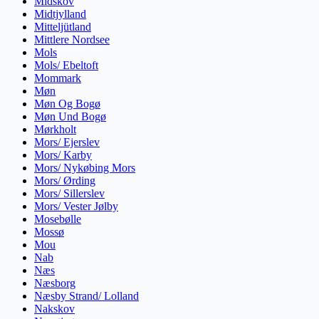
Midskov
Midtjylland
Mitteljütland
Mittlere Nordsee
Mols
Mols/ Ebeltoft
Mommark
Møn
Møn Og Bogø
Møn Und Bogø
Mørkholt
Mors/ Ejerslev
Mors/ Karby
Mors/ Nykøbing Mors
Mors/ Ørding
Mors/ Sillerslev
Mors/ Vester Jølby
Mosebølle
Mossø
Mou
Nab
Næs
Næsborg
Næsby Strand/ Lolland
Nakskov