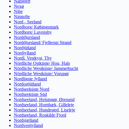
Napstjert
Nexø
Nibe
Nimtofte
Nord - Seeland
Nordborg/ Købingsmark
Nordborg/ Lavensby
Norddjursland
Norddjursland/ Fjellerup Strand
Nordjütland
Nordjylland
Nordl. Vestkyst, Thy
Nördliche Ostküste/ Hou, Hals
Nördliche Westküste/ Jammerbucht
Nördliche Westküste/ Vorupør
Nordligste Jylland
Nordostjütland
Nordseeküste Nord
Nordseeküste Süd
Nordseeland, Helsingør, Øresund
Nordseeland, Hornbæk, Gilleleje
Nordseeland, Hundested, Liseleje
Nordseeland, Roskilde Fjord
Nordsjælland
Nordvestjylland