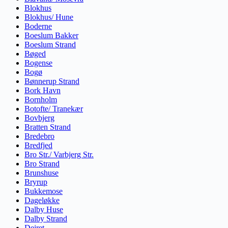
Blokhus
Blokhus/ Hune
Boderne
Boeslum Bakker
Boeslum Strand
Bøged
Bogense
Bogø
Bønnerup Strand
Bork Havn
Bornholm
Botofte/ Tranekær
Bovbjerg
Bratten Strand
Bredebro
Bredfjed
Bro Str./ Varbjerg Str.
Bro Strand
Brunshuse
Bryrup
Bukkemose
Dageløkke
Dalby Huse
Dalby Strand
Dejret