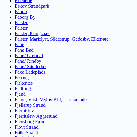
Ertebølle
Eskov Strandpark
Fåborg
Fåborg By
Falsled
Falster
Falster, Kongsnæs
Falster, Marielyst, Sildestrup, Gedesby, Elkenøre
Fanø
Fanø Bad
Fanø/ Grøndal
Fanø/ Rindby
Fanø/ Sønderho
Faxe Ladeplads
Ferring
Fiskenæs
Fjaltring
Fjand
Fjand, Vrist, Vejlby Klit, Thorsminde
Fjellerup Strand
Fjerritslev
Fjerritslev/ Aggersund
Flensborg Fjord
Flovt Strand
Følle Strand