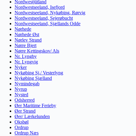
Nordwestjütland
Nordwestseeland, Isefjord
Nordwestseeland, Nykøbing, Rørvig
Nordwestseeland, Sejerøbucht
Nordwestseeland, Sjællands Odde
Nørhede
Nørhede Øst
Nørlev Strand
Nørre Bjert
Nørre Kettingskov/ Als
Nr. Lyngby
Nr. Lyngvig
Nyker
Nykøbing Sj./ Vesterlyng
Nykøbing Sjælland
Nymindegab
Nyrup
Nysted
Odsherred
Øer Maritime Ferieby
Øer Strand
Øer/ Lærkelunden
Oksbøl
Ordrup
Ordrup Næs