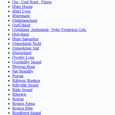
Ost - Und Nord - Fünen
Øster Hurup
Øster Lyng
Østermarie
Osthimmerland
OstjÜtland
Ostjütland, Juelsminde, Vejle/ Fredericia Geb.
Østjylland
Østre Sømarken
Ostseeküste Nord
Ostseeküste Süd
Østsjælland
Overby Lyng
Overdråby Strand
Plejerup Huse
Pøt Strandby
Præstø
Råbjerg/ Bunken
Råbylille Strand
Råde Strand
Rågeleje
Reersø
Region Århus
Region Ribe
Rendbjerg Strand