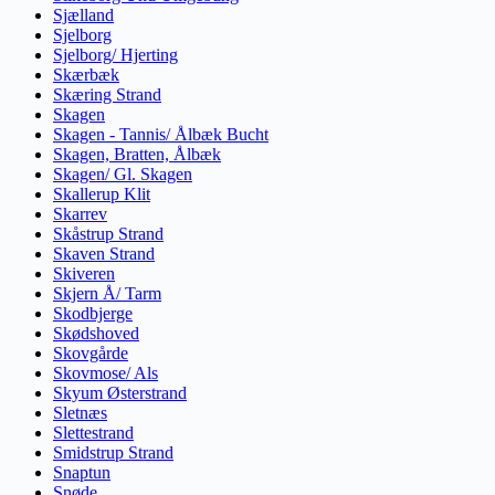
Sjælland
Sjelborg
Sjelborg/ Hjerting
Skærbæk
Skæring Strand
Skagen
Skagen - Tannis/ Ålbæk Bucht
Skagen, Bratten, Ålbæk
Skagen/ Gl. Skagen
Skallerup Klit
Skarrev
Skåstrup Strand
Skaven Strand
Skiveren
Skjern Å/ Tarm
Skodbjerge
Skødshoved
Skovgårde
Skovmose/ Als
Skyum Østerstrand
Sletnæs
Slettestrand
Smidstrup Strand
Snaptun
Snøde