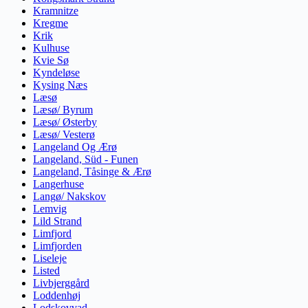
Kramnitze
Kregme
Krik
Kulhuse
Kvie Sø
Kyndeløse
Kysing Næs
Læsø
Læsø/ Byrum
Læsø/ Østerby
Læsø/ Vesterø
Langeland Og Ærø
Langeland, Süd - Funen
Langeland, Tåsinge & Ærø
Langerhuse
Langø/ Nakskov
Lemvig
Lild Strand
Limfjord
Limfjorden
Liseleje
Listed
Livbjerggård
Loddenhøj
Lodskovvad