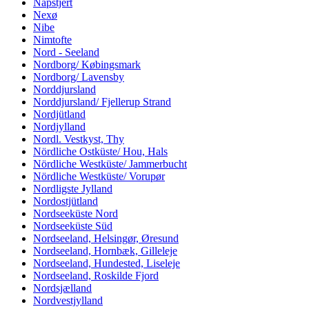
Napstjert
Nexø
Nibe
Nimtofte
Nord - Seeland
Nordborg/ Købingsmark
Nordborg/ Lavensby
Norddjursland
Norddjursland/ Fjellerup Strand
Nordjütland
Nordjylland
Nordl. Vestkyst, Thy
Nördliche Ostküste/ Hou, Hals
Nördliche Westküste/ Jammerbucht
Nördliche Westküste/ Vorupør
Nordligste Jylland
Nordostjütland
Nordseeküste Nord
Nordseeküste Süd
Nordseeland, Helsingør, Øresund
Nordseeland, Hornbæk, Gilleleje
Nordseeland, Hundested, Liseleje
Nordseeland, Roskilde Fjord
Nordsjælland
Nordvestjylland