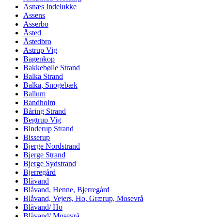
Asnæs Indelukke
Assens
Asserbo
Åsted
Åstedbro
Astrup Vig
Bagenkop
Bakkebølle Strand
Balka Strand
Balka, Snogebæk
Ballum
Bandholm
Båring Strand
Begtrup Vig
Binderup Strand
Bisserup
Bjerge Nordstrand
Bjerge Strand
Bjerge Sydstrand
Bjerregård
Blåvand
Blåvand, Henne, Bjerregård
Blåvand, Vejers, Ho, Grærup, Mosevrå
Blåvand/ Ho
Blåvand/ Mosevrå