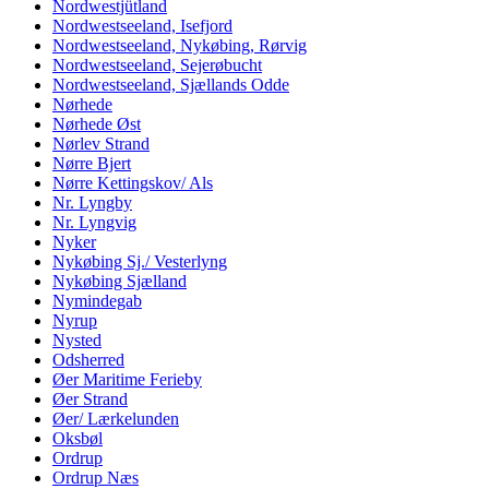
Nordwestjütland
Nordwestseeland, Isefjord
Nordwestseeland, Nykøbing, Rørvig
Nordwestseeland, Sejerøbucht
Nordwestseeland, Sjællands Odde
Nørhede
Nørhede Øst
Nørlev Strand
Nørre Bjert
Nørre Kettingskov/ Als
Nr. Lyngby
Nr. Lyngvig
Nyker
Nykøbing Sj./ Vesterlyng
Nykøbing Sjælland
Nymindegab
Nyrup
Nysted
Odsherred
Øer Maritime Ferieby
Øer Strand
Øer/ Lærkelunden
Oksbøl
Ordrup
Ordrup Næs