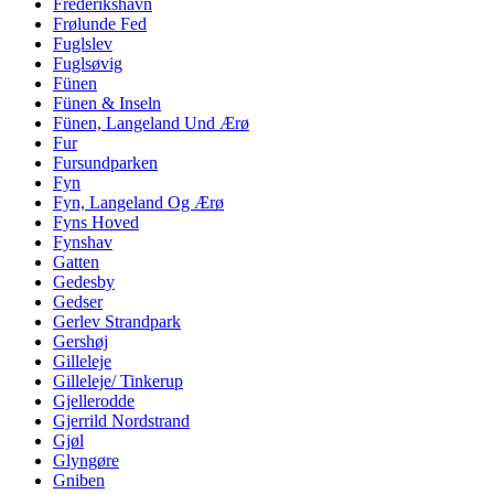
Frederikshavn
Frølunde Fed
Fuglslev
Fuglsøvig
Fünen
Fünen & Inseln
Fünen, Langeland Und Ærø
Fur
Fursundparken
Fyn
Fyn, Langeland Og Ærø
Fyns Hoved
Fynshav
Gatten
Gedesby
Gedser
Gerlev Strandpark
Gershøj
Gilleleje
Gilleleje/ Tinkerup
Gjellerodde
Gjerrild Nordstrand
Gjøl
Glyngøre
Gniben