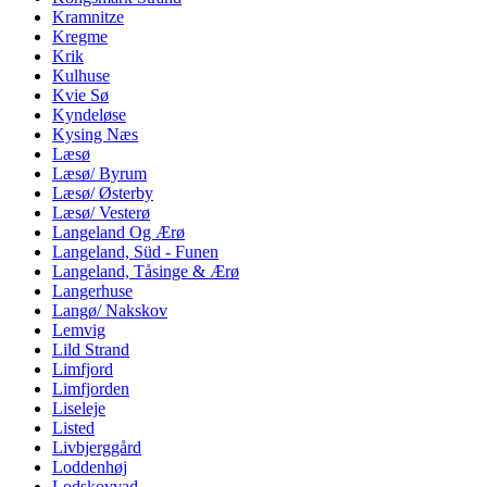
Kramnitze
Kregme
Krik
Kulhuse
Kvie Sø
Kyndeløse
Kysing Næs
Læsø
Læsø/ Byrum
Læsø/ Østerby
Læsø/ Vesterø
Langeland Og Ærø
Langeland, Süd - Funen
Langeland, Tåsinge & Ærø
Langerhuse
Langø/ Nakskov
Lemvig
Lild Strand
Limfjord
Limfjorden
Liseleje
Listed
Livbjerggård
Loddenhøj
Lodskovvad