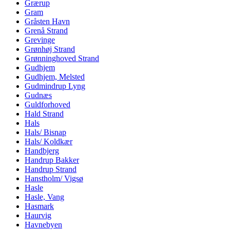
Grærup
Gram
Gråsten Havn
Grenå Strand
Grevinge
Grønhøj Strand
Grønninghoved Strand
Gudhjem
Gudhjem, Melsted
Gudmindrup Lyng
Gudnæs
Guldforhoved
Hald Strand
Hals
Hals/ Bisnap
Hals/ Koldkær
Handbjerg
Handrup Bakker
Handrup Strand
Hanstholm/ Vigsø
Hasle
Hasle, Vang
Hasmark
Haurvig
Havnebyen