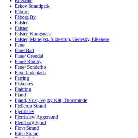
Ertebølle
Eskov Strandpark
Fåborg
Fåborg By
Falsled
Falster
Falster, Kongsnæs
Falster, Marielyst, Sildestrup, Gedesby, Elkenøre
Fanø
Fanø Bad
Fanø/ Grøndal
Fanø/ Rindby
Fanø/ Sønderho
Faxe Ladeplads
Ferring
Fiskenæs
Fjaltring
Fjand
Fjand, Vrist, Vejlby Klit, Thorsminde
Fjellerup Strand
Fjerritslev
Fjerritslev/ Aggersund
Flensborg Fjord
Flovt Strand
Følle Strand