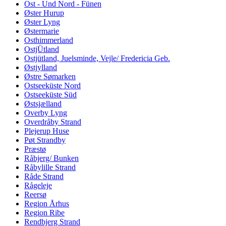
Ost - Und Nord - Fünen
Øster Hurup
Øster Lyng
Østermarie
Osthimmerland
OstjÜtland
Ostjütland, Juelsminde, Vejle/ Fredericia Geb.
Østjylland
Østre Sømarken
Ostseeküste Nord
Ostseeküste Süd
Østsjælland
Overby Lyng
Overdråby Strand
Plejerup Huse
Pøt Strandby
Præstø
Råbjerg/ Bunken
Råbylille Strand
Råde Strand
Rågeleje
Reersø
Region Århus
Region Ribe
Rendbjerg Strand