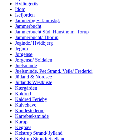
Hyllingeriis
Idom
Isefjorden
Jammerbg.+ Tannisbg.
Jammerbucht
Jammerbucht Süd, Hanstholm, Torup
Jammerbucht/ Thorup
Jegindø/ Hvidbjerg
Jegum
Jørgensø
Jørgensø/ Soldalen
Juelsminde
Juelsminde, Pøt Strand, Vejle/ Frederici
Jütland & Nordsee
Jütlands Westküste
Kærgården
Kaldred
Kaldred Ferieby
Kalvehave
Kandestederne
Karrebæksminde
Karup
Kegnæs
Kelstrup Strand/ Jylland
Kelstrup Strand/ Sjælland