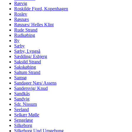
Rørvig
Roskilde Fjord, Kopenhagen
Roslev
Røsnæs
Røsnæs/ Helles Klint
Rude Strand
Rudkøbing
Ry
Sæby
Sæby, Lyngså
Sædding/ Esbjerg
Saksild Strand
Sakskøbing
Saltum Strand
Samsø
Sandager Næs/ Assens
Sandersvig/ Knud
Sandkås
Sandvig
Sdr. Nissum
Seeland
Selkær Mølle
Sengeløse
Silkeborg
Silkeborg Und Umgebung