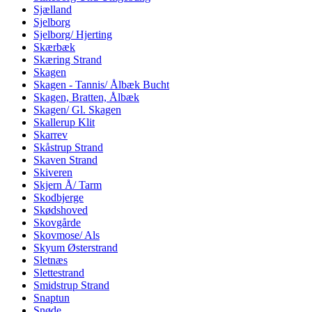
Sjælland
Sjelborg
Sjelborg/ Hjerting
Skærbæk
Skæring Strand
Skagen
Skagen - Tannis/ Ålbæk Bucht
Skagen, Bratten, Ålbæk
Skagen/ Gl. Skagen
Skallerup Klit
Skarrev
Skåstrup Strand
Skaven Strand
Skiveren
Skjern Å/ Tarm
Skodbjerge
Skødshoved
Skovgårde
Skovmose/ Als
Skyum Østerstrand
Sletnæs
Slettestrand
Smidstrup Strand
Snaptun
Snøde