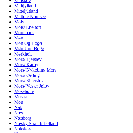
Midskov
Midtjylland
Mitteljütland
Mittlere Nordsee
Mols
Mols/ Ebeltoft
Mommark
Møn
Møn Og Bogø
Møn Und Bogø
Mørkholt
Mors/ Ejerslev
Mors/ Karby
Mors/ Nykøbing Mors
Mors/ Ørding
Mors/ Sillerslev
Mors/ Vester Jølby
Mosebølle
Mossø
Mou
Nab
Næs
Næsborg
Næsby Strand/ Lolland
Nakskov