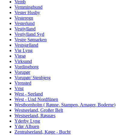
Vemb
Vemmingbund
Vester Husby
Vesteregn
Vesterlund
Vestjylland
Vestjylland Syd
Vestre Sømarken
Vestsjælland
Vig Lyng
Vigsø
Virksund
Vordingborg
Vorupør
Vorupør/ Stenbjerg
Vrensted
Vrist
West - Seeland
West - Und Nordfünen
Westbornholm ( Rønne, Stampen, Arnager, Boderne)
Westseeland, Großer Belt
Westseeland, Røsnæs
Yderby Lyng
Ydø/ Albuen
Zentralseeland, Køge - Bucht