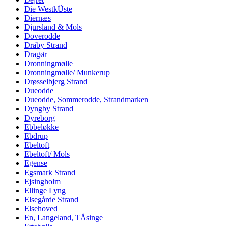
Die WestkÜste
Diernæs
Djursland & Mols
Doverodde
Dråby Strand
Dragør
Dronningmølle
Dronningmølle/ Munkerup
Drøsselbjerg Strand
Dueodde
Dueodde, Sommerodde, Strandmarken
Dyngby Strand
Dyreborg
Ebbeløkke
Ebdrup
Ebeltoft
Ebeltoft/ Mols
Egense
Egsmark Strand
Ejsingholm
Ellinge Lyng
Elsegårde Strand
Elsehoved
En, Langeland, TÅsinge