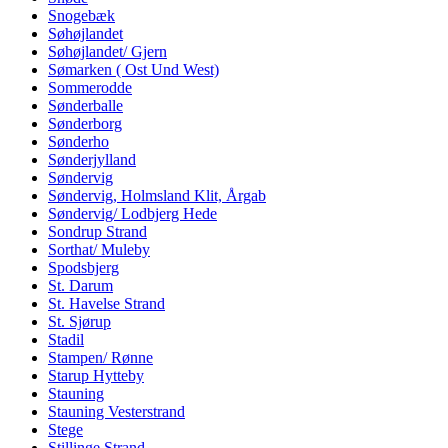
Snogebæk
Søhøjlandet
Søhøjlandet/ Gjern
Sømarken ( Ost Und West)
Sommerodde
Sønderballe
Sønderborg
Sønderho
Sønderjylland
Søndervig
Søndervig, Holmsland Klit, Årgab
Søndervig/ Lodbjerg Hede
Sondrup Strand
Sorthat/ Muleby
Spodsbjerg
St. Darum
St. Havelse Strand
St. Sjørup
Stadil
Stampen/ Rønne
Starup Hytteby
Stauning
Stauning Vesterstrand
Stege
Stillinge Strand