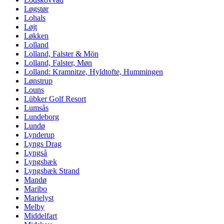
Løgstør
Lohals
Løjt
Løkken
Lolland
Lolland, Falster & Mön
Lolland, Falster, Møn
Lolland: Kramnitze, Hyldtofte, Hummingen
Lønstrup
Louns
Lübker Golf Resort
Lumsås
Lundeborg
Lundø
Lynderup
Lyngs Drag
Lyngså
Lyngsbæk
Lyngsbæk Strand
Mandø
Maribo
Marielyst
Melby
Middelfart