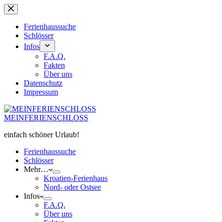
Zum
Inhalt
springen
Ferienhaussuche
Schlösser
Infos
F.A.Q.
Fakten
Über uns
Datenschutz
Impressum
MEINFERIENSCHLOSS
einfach schöner Urlaub!
Ferienhaussuche
Schlösser
Mehr…
Kroatien-Ferienhaus
Nord- oder Ostsee
Infos
F.A.Q.
Über uns