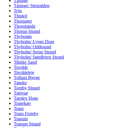
Tåsinge
Tåsinge/ Stenodden
Tejn
Thisted
Thorsager
Thorsminde
Thorup Strand
Thyborøn
Thyholm/ Lyngs Drag
Thyholm/ Oddesund
Thyholm/ Serup Strand
Thyholm/ Søndbjerg Strand
Tibirke Sand
Tisvilde
Tisvildeleje
Toftum Bjerge
Tønder
Tornby Strand
Tørresø
Tørslev Hage
Tranekær
Trans
Trans Ferieby
Tranum
Tranum Strand