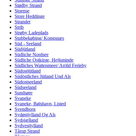
Stødby Strand
Stoense
Store Heddinge
Strandet
Strib
Strøby Ladeplads
Stubbekøbing/ Kongsnæs
Süd - Seeland
Südjütland
Südliche Nordsee
Südliche Ostküste, Hejlsminde
Südliches Wattenmeer/ Arrild Ferieby
Südostjütland
Südöstliches Jütland Und Als
Südostseeland
Südseeland
Sundsøre
Svaneke
Svaneke, Bølshavn, Listed
Svendborg
Sydøstjylland Og Als
Sydsjælland
Sydvestjylland
Tårup Strand