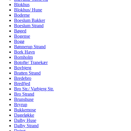
Blokhus
Blokhus/ Hune
Boderne
Boeslum Bakker
Boeslum Strand
Bøged
Bogense
Bogø
Bønnerup Strand
Bork Havn
Bornholm
Botofte/ Tranekær
Bovbjerg
Bratten Strand
Bredebro
Bredfjed
Bro Str./ Varbjerg Str.
Bro Strand
Brunshuse
Bryrup
Bukkemose
Dageløkke
Dalby Huse
Dalby Strand
Dejret