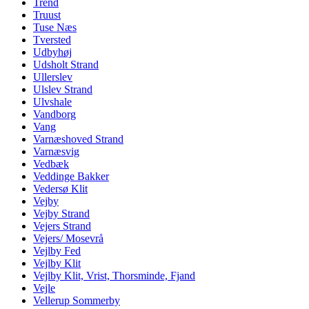
Trend
Truust
Tuse Næs
Tversted
Udbyhøj
Udsholt Strand
Ullerslev
Ulslev Strand
Ulvshale
Vandborg
Vang
Varnæshoved Strand
Varnæsvig
Vedbæk
Veddinge Bakker
Vedersø Klit
Vejby
Vejby Strand
Vejers Strand
Vejers/ Mosevrå
Vejlby Fed
Vejlby Klit
Vejlby Klit, Vrist, Thorsminde, Fjand
Vejle
Vellerup Sommerby