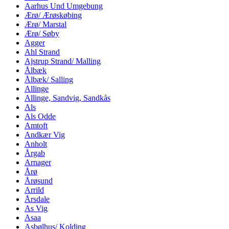
Aarhus Und Umgebung
Ærø/ Ærøskøbing
Ærø/ Marstal
Ærø/ Søby
Agger
Ahl Strand
Ajstrup Strand/ Malling
Ålbæk
Ålbæk/ Salling
Allinge
Allinge, Sandvig, Sandkås
Als
Als Odde
Amtoft
Andkær Vig
Anholt
Årgab
Arnager
Årø
Årøsund
Arrild
Årsdale
As Vig
Asaa
Asbølhus/ Kolding