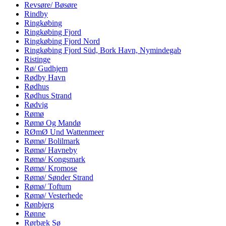
Revsøre/ Bøsøre
Rindby
Ringkøbing
Ringkøbing Fjord
Ringkøbing Fjord Nord
Ringkøbing Fjord Süd, Bork Havn, Nymindegab
Ristinge
Rø/ Gudhjem
Rødby Havn
Rødhus
Rødhus Strand
Rødvig
Rømø
Rømø Og Mandø
RØmØ Und Wattenmeer
Rømø/ Bolilmark
Rømø/ Havneby
Rømø/ Kongsmark
Rømø/ Kromose
Rømø/ Sønder Strand
Rømø/ Toftum
Rømø/ Vesterhede
Rønbjerg
Rønne
Rørbæk Sø