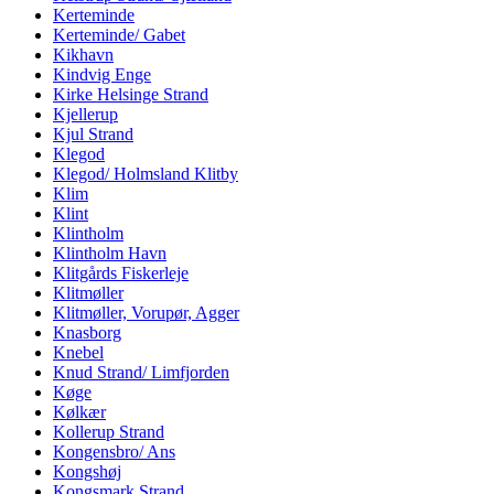
Kerteminde
Kerteminde/ Gabet
Kikhavn
Kindvig Enge
Kirke Helsinge Strand
Kjellerup
Kjul Strand
Klegod
Klegod/ Holmsland Klitby
Klim
Klint
Klintholm
Klintholm Havn
Klitgårds Fiskerleje
Klitmøller
Klitmøller, Vorupør, Agger
Knasborg
Knebel
Knud Strand/ Limfjorden
Køge
Kølkær
Kollerup Strand
Kongensbro/ Ans
Kongshøj
Kongsmark Strand