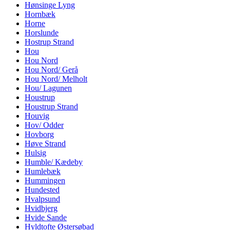
Hønsinge Lyng
Hornbæk
Horne
Horslunde
Hostrup Strand
Hou
Hou Nord
Hou Nord/ Gerå
Hou Nord/ Melholt
Hou/ Lagunen
Houstrup
Houstrup Strand
Houvig
Hov/ Odder
Hovborg
Høve Strand
Hulsig
Humble/ Kædeby
Humlebæk
Hummingen
Hundested
Hvalpsund
Hvidbjerg
Hvide Sande
Hyldtofte Østersøbad