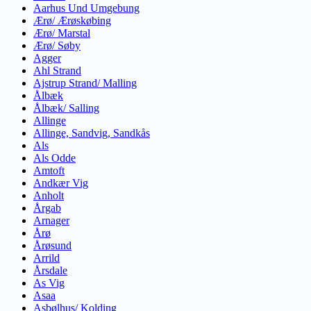
Aarhus Und Umgebung
Ærø/ Ærøskøbing
Ærø/ Marstal
Ærø/ Søby
Agger
Ahl Strand
Ajstrup Strand/ Malling
Ålbæk
Ålbæk/ Salling
Allinge
Allinge, Sandvig, Sandkås
Als
Als Odde
Amtoft
Andkær Vig
Anholt
Årgab
Arnager
Årø
Årøsund
Arrild
Årsdale
As Vig
Asaa
Asbølhus/ Kolding