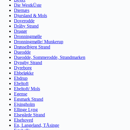
Die WestkÜste
Diernæs
Djursland & Mols
Doverodde
Dråby Strand
Dragør
Dronningmølle
Dronningmølle/ Munkerup
Drøsselbjerg Strand
Dueodde
Dueodde, Sommerodde, Strandmarken
Dyngby Strand
Dyreborg
Ebbeløkke
Ebdrup
Ebeltoft
Ebeltoft/ Mols
Egense
Egsmark Strand
Ejsingholm
Ellinge Lyng
Elsegårde Strand
Elsehoved
En, Langeland, TÅsinge