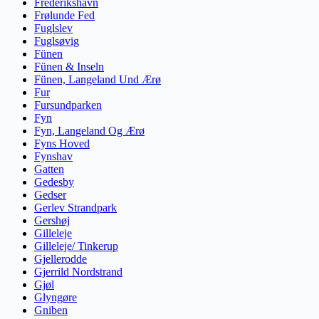
Frederikshavn
Frølunde Fed
Fuglslev
Fuglsøvig
Fünen
Fünen & Inseln
Fünen, Langeland Und Ærø
Fur
Fursundparken
Fyn
Fyn, Langeland Og Ærø
Fyns Hoved
Fynshav
Gatten
Gedesby
Gedser
Gerlev Strandpark
Gershøj
Gilleleje
Gilleleje/ Tinkerup
Gjellerodde
Gjerrild Nordstrand
Gjøl
Glyngøre
Gniben