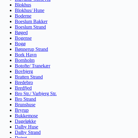
Blokhus
Blokhus/ Hune
Boderne
Boeslum Bakker
Boeslum Strand
Bøged
Bogense
Bogø
Bønnerup Strand
Bork Havn
Bornholm
Botofte/ Tranekær
Bovbjerg
Bratten Strand
Bredebro
Bredfjed
Bro Str./ Varbjerg Str.
Bro Strand
Brunshuse
Bryrup
Bukkemose
Dageløkke
Dalby Huse
Dalby Strand
Dejret