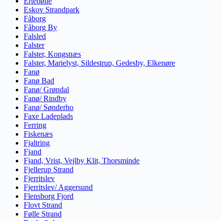
Ertebølle
Eskov Strandpark
Fåborg
Fåborg By
Falsled
Falster
Falster, Kongsnæs
Falster, Marielyst, Sildestrup, Gedesby, Elkenøre
Fanø
Fanø Bad
Fanø/ Grøndal
Fanø/ Rindby
Fanø/ Sønderho
Faxe Ladeplads
Ferring
Fiskenæs
Fjaltring
Fjand
Fjand, Vrist, Vejlby Klit, Thorsminde
Fjellerup Strand
Fjerritslev
Fjerritslev/ Aggersund
Flensborg Fjord
Flovt Strand
Følle Strand