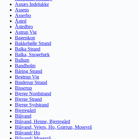
Asnæs Indelukke
Assens
Asserbo
Åsted
Åstedbro
Astrup Vig
Bagenkop
Bakkebølle Strand
Balka Strand
Balka, Snogebæk
Ballum
Bandholm
Båring Strand
Begtrup Vig
Binderup Strand
Bisserup
Bjerge Nordstrand
Bjerge Strand
Bjerge Sydstrand
Bjerregård
Blåvand
Blåvand, Henne, Bjerregård
Blåvand, Vejers, Ho, Grærup, Mosevrå
Blåvand/ Ho
Blåvand/ Mosevrå