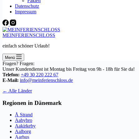
Fakten
Datenschutz
Impressum
MEINFERIENSCHLOSS
einfach schöner Urlaub!
Menü
Fragen? Fragen:
Unser Kundendienst ist Montag bis Freitag von 9h - 18h für Sie da!
Telefon:
+49 30 220 222 67
E-Mail:
info@meinferienschloss.de
← Alle Länder
Regionen in Dänemark
Å Strand
Aabybro
Aakirkeby
Aalborg
Aarhus